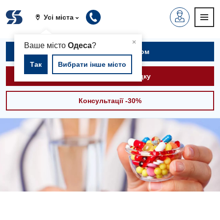
Усі міста
▲
×
Ваше місто
Одеса
?
Записатися на прийом
Так
Вибрати інше місто
Викликати швидку
Консультації -30%