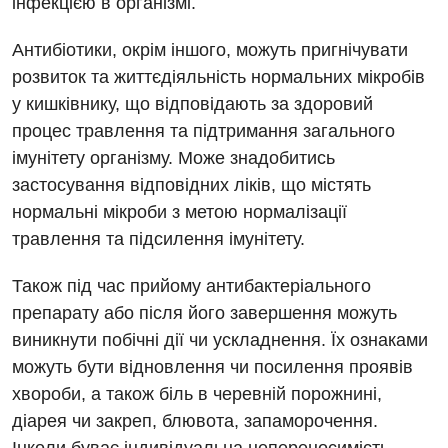
інфекцією в організмі.
Відділення інтенсивної терапії
Відділення кардіосудинної патології та неврології
Антибіотики, окрім іншого, можуть пригнічувати
розвиток та життєдіяльність нормальних мікробів
Відділення невідкладних станів
у кишківнику, що відповідають за здоровий
Гастроентерологія
процес травлення та підтримання загального
імунітету організму. Може знадобитись
Гематологія
застосування відповідних ліків, що містять
Гінекологічне відділення
нормальні мікроби з метою нормалізації
травлення та підсилення імунітету.
Денний стаціонар
Дерматовенерологія
Також під час прийому антибактеріального
препарату або після його завершення можуть
Дієтологія
виникнути побічні дії чи ускладнення. Їх ознаками
Ендокринологія
можуть бути відновлення чи посилення проявів
хвороби, а також біль в черевній порожнині,
Кардіологія
діарея чи закреп, блювота, запаморочення.
Кардіохірургія