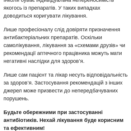
Інколи буває індивідуальна непереносимість
якогось із препаратів. У таких випадках
Мамологія
доводиться коригувати лікування.
Медична психологія
Лише професіоналу слід довіряти призначення
Неврологія
антибактеріальних препаратів. Оскільки
самолікування, лікування за «схемами друзів» чи
Нейрохірургія
рекомендації аптечного працівника можуть мати
Онкологічне відділлення
негативні наслідки для здоров’я.
Оториноларингологія
Лише сам пацієнт та лікар несуть відповідальність
Офтальмологічне відділення
за здоров’я. Застосування рекомендацій з інших
джерел може призвести до непередбачуваних
Педіатричне відділення
порушень.
Проктологія
Будьте обережними при застосуванні
Пульмонологія
антибіотиків. Нехай лікування буде корисним
Ревматологія
та ефективним!