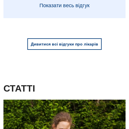
Показати весь відгук
Дитяча гастроентерологія
Дитяча гінекологія
Дитяча дерматовенерологія
Дитяча ендокринологія
Дивитися всі відгуки про лікарів
Дитяча кардіоревматологія
Дитяча неврологія
Дитяча ортопедія і травматологія
СТАТТІ
Дитяча оториноларингологія
Дитяча офтальмологія
Дитяча урологія
Дитяча хірургія