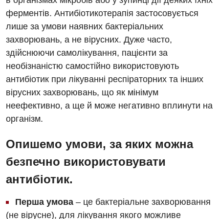
в організмах мікробів або у зупинці дії деяких їхніх
ферментів. Антибіотикотерапія застосовується
лише за умови наявних бактеріальних
захворювань, а не вірусних. Дуже часто,
здійснюючи самолікування, пацієнти за
необізнаністю самостійно використовують
антибіотик при лікуванні респіраторних та інших
Вакансії
вірусних захворювань, що як мінімум
Заходи БПР
Діагностика
неефективно, а ще й може негативно вплинути на
організм.
Інтернатура
Ангіографічні дослідження
Відділ госпіталізації
Енциклопедія
Діагностичне відділення
Опишемо умови, за яких можна
Відділення кардіосудинної патології та неврології
Програма лояльності
безпечно використовувати
Ендоскопічне відділення
Відділення невідкладних станів
антибіотик.
Відгуки
Інструментальна діагностика
Відділення інтенсивної терапії
Відео
Комп’ютерна томографія
Перша умова
– це бактеріальне захворювання
Гінекологічне відділення
(не вірусне), для лікування якого можливе
Магнітно-резонансна томографія