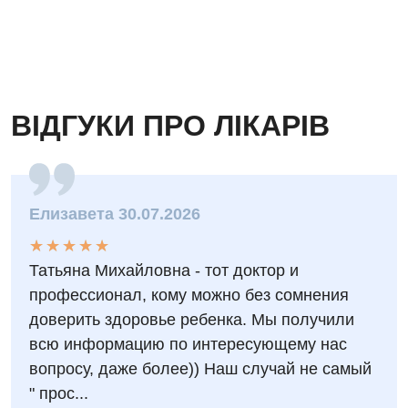
Судинна хірургія
Терапевтичне відділення
Терапія
ВІДГУКИ ПРО ЛІКАРІВ
Травматологічне відділення
Травматологія і ортопедія
Урологічне відділення
Елизавета 30.07.2026
Урологія
★
★
★
★
★
★
★
★
★
★
Татьяна Михайловна - тот доктор и
Фізіотерапія
профессионал, кому можно без сомнения
Хірургічне відділення
доверить здоровье ребенка. Мы получили
всю информацию по интересующему нас
Для дітей
вопросу, даже более)) Наш случай не самый
" прос...
Дитяча алергологія