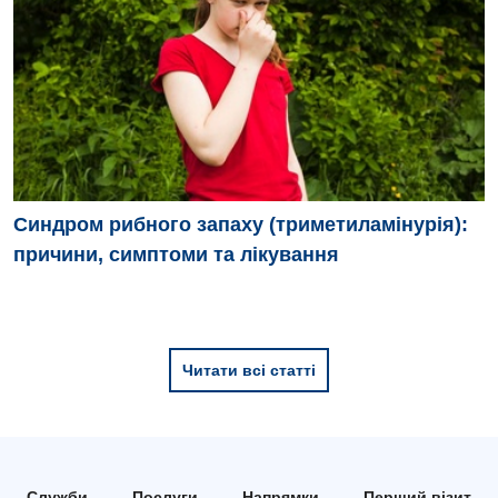
Педіатрія
Синдром рибного запаху (триметиламінурія):
причини, симптоми та лікування
Читати всі статті
Служби
Послуги
Напрямки
Перший візит