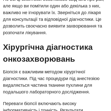
Відділення інтенсивної терапії
але якщо ви помітили один або декілька з них,
Відділення кардіосудинної патології та неврології
важливо не ігнорувати їх. Зверніться до лікаря
для консультації та відповідної діагностики. Це
Відділення невідкладних станів
дозволить своєчасно виявити захворювання та
Гастроентерологія
розпочати лікування.
Гематологія
Хірургічна діагностика
Гінекологічне відділення
онкозахворювань
Денний стаціонар
Дерматовенерологія
Біопсія є важливим методом хірургічної
діагностики. Під час процедури під анестезією
Дієтологія
видаляється частина тканини пухлини для
Ендокринологія
подальшого лабораторного дослідження.
Кардіологія
Переваги біопсії включають високу
інформативність і точність. Результати
Кардіохірургія