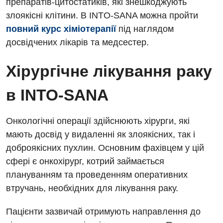
препаратів-цитостатиків, які знешкоджують
злоякісні клітини. В INTO-SANA можна пройти
Судинна хірургія
повний курс хіміотерапії
під наглядом
Терапевтичне відділення
досвідчених лікарів та медсестер.
Терапія
Хірургічне лікування раку
Травматологічне відділення
в INTO-SANA
Травматологія і ортопедія
Урологічне відділення
Онкологічні операції здійснюють хірурги, які
мають досвід у видаленні як злоякісних, так і
Урологія
доброякісних пухлин. Основним фахівцем у цій
Фізіотерапія
сфері є онкохірург, котрий займається
плануванням та проведенням оперативних
Хірургічне відділення
втручань, необхідних для лікування раку.
Для дітей
Пацієнти зазвичай отримують направлення до
Дитяча алергологія