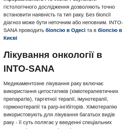
гістологічного дослідження дозволяють точно
Мамологія
встановити наявність та тип раку. Без біопсії
діагноз може бути неточним або неповним. INTO-
Медична психологія
SANA проводить
біопсію в Одесі
та в
біопсію в
Неврологія
Києві
Нейрохірургія
Лікування онкології в
Онкологічне відділлення
INTO-SANA
Оториноларингологія
Офтальмологічне відділення
Медикаментозне лікування раку включає
використання цитостатиків (хіміотерапевтичних
Педіатричне відділення
препаратів), таргетної терапії, імунотерапії,
Проктологія
гормонотерапії та parp-інгібіторів. Хіміотерапію
використовують для лікування багатьох видів
Пульмонологія
раку - її суть полягає у введенні спеціальних
Ревматологія