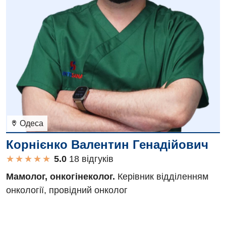
Одеса
Корнієнко Валентин Генадійович
★
★
★
★
★
★
★
★
★
★
18 вiдгукiв
Мамолог, онкогінеколог.
Керівник відділенням
онкології, провідний онколог