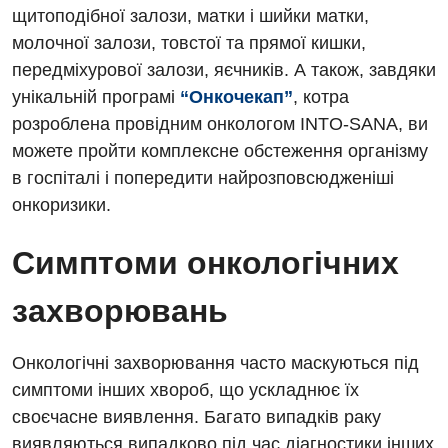
щитоподібної залози, матки і шийки матки,
молочної залози, товстої та прямої кишки,
передміхурової залози, яєчників. А також, завдяки
унікальній програмі
“Онкочекап”
, котра
розроблена провідним онкологом INTO-SANA, ви
можете пройти комплексне обстеження організму
в госпіталі і попередити найрозповсюдженіші
онкоризики.
Симптоми онкологічних
захворювань
Онкологічні захворювання часто маскуються під
симптоми інших хвороб, що ускладнює їх
своєчасне виявлення. Багато випадків раку
виявляються випадково під час діагностики інших