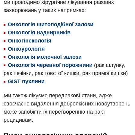
ми проводимо хірургічне лікування ракових
Педіатрія
захворювань у таких напрямках:
Онкологія щитоподібної залози
Онкологія наднирників
Онкогінекологія
Онкоурологія
Онкологія молочної залози
Онкологія черевної порожнини
(рак шлунку,
рак печінки, рак товстої кишки, рак прямої кишки)
GIST пухлини
Ми також лікуємо передракові стани, адже
своєчасне видалення доброякісних новоутворень
може запобігти їх перетворенню на рак і
рецидивам.