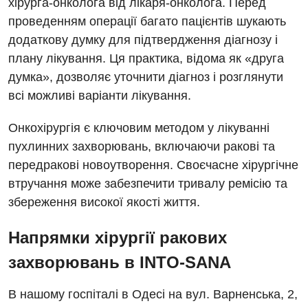
хірурга-онколога від лікаря-онколога. Перед
проведенням операції багато пацієнтів шукають
Дитяча гастроентерологія
додаткову думку для підтвердження діагнозу і
Дитяча гінекологія
плану лікування. Ця практика, відома як «друга
думка», дозволяє уточнити діагноз і розглянути
Дитяча дерматовенерологія
всі можливі варіанти лікування.
Дитяча ендокринологія
Онкохірургія є ключовим методом у лікуванні
Дитяча кардіоревматологія
пухлинних захворювань, включаючи ракові та
Дитяча неврологія
передракові новоутворення. Своєчасне хірургічне
втручання може забезпечити тривалу ремісію та
Дитяча ортопедія і травматологія
збереження високої якості життя.
Дитяча оториноларингологія
Напрямки хірургії ракових
Дитяча офтальмологія
захворювань в INTO-SANA
Дитяча урологія
В нашому госпіталі в Одесі на вул. Варненська, 2,
Дитяча хірургія