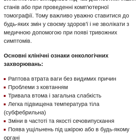
станів або при проведенні комп'ютерної
томографії. Тому важливо уважно ставитися до
будь-яких змін у своєму здоров'ї і не зволікати з
медичною допомогою при появі тривожних
симптомів.
Вакансії
Основні клінічні ознаки онкологічних
захворювань:
Заходи БПР
Діагностика
Інтернатура
Ангіографічні дослідження
Раптова втрата ваги без видимих причин
Відділ госпіталізації
Проблеми з ковтанням
Енциклопедія
Діагностичне відділення
Тривала втома і загальна слабкість
Відділення кардіосудинної патології та неврології
Програма лояльності
Ендоскопічне відділення
Легка підвищена температура тіла
Відділення невідкладних станів
(субфебрильна)
Відгуки
Інструментальна діагностика
Зміни в частоті та якості сечовипускання
Відділення інтенсивної терапії
Відео
Комп’ютерна томографія
Поява ущільнень під шкірою або в будь-якому
Гінекологічне відділення
органі