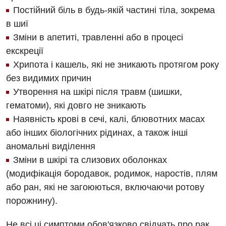
Магнітно-резонансна томографія
Постійний біль в будь-якій частині тіла, зокрема
Денний стаціонар
Декларування
Мамографія
в шиї
Діагностичне відділення
Лікування гострого інфаркту
Зміни в апетиті, травленні або в процесі
Нейросонографія
екскреції
Ендоскопічне відділення
Національний скринінг здоров’я 40+
Рентгенографія
Хрипота і кашель, які не зникають протягом року
Онкологічне відділлення
без видимих причин
УЗД
Українська
Офтальмологічне відділення
Утворення на шкірі після травм (шишки,
гематоми), які довго не зникають
Для дорослих
Російська
Педіатричне відділення
Наявність крові в сечі, калі, блювотних масах
Акушерство і гінекологія
Терапевтичне відділення
або інших біологічних рідинах, а також інші
аномальні виділення
Алергологія, імунологія
Травматологічне відділення
Зміни в шкірі та слизових оболонках
Андрологія
Урологічне відділення
(модифікація бородавок, родимок, наростів, плям
або ран, які не загоюються, включаючи ротову
Безоплатні послуги
Хірургічне відділення
порожнину).
Вакцинація
Швидка медична допомога
Не всі ці симптоми обов'язково свідчать про рак,