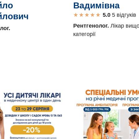
Вадимівна
йло
йлович
★
★
★
★
★
★
★
★
★
★
5 вiдгукiв
Рентгенолог.
Лікар вищо
лог.
категорії