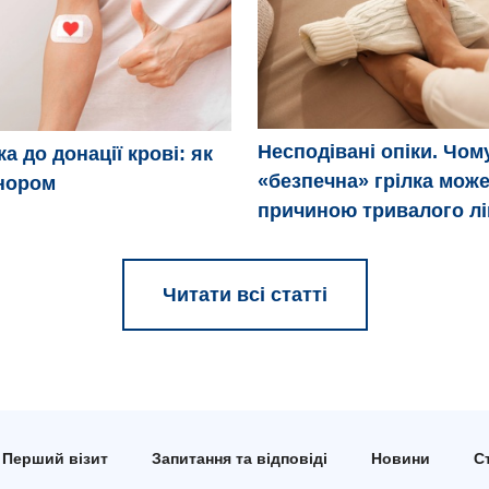
Несподівані опіки. Чом
а до донації крові: як
«безпечна» грілка може
нором
причиною тривалого л
Читати всі статті
Перший візит
Запитання та відповіді
Новини
Ст