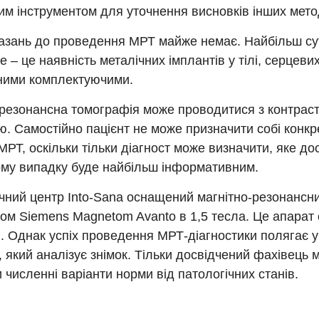
м інструментом для уточнення висновків інших мето
азань до проведення МРТ майже немає. Найбільш сут
 – це наявність металічних імплантів у тілі, серцеви
чними комплектуючими.
-резонансна томографія може проводитися з контрас
. Самостійно пацієнт не може призначити собі конкр
МРТ, оскільки тільки діагност може визначити, яке до
ому випадку буде найбільш інформативним.
чний центр Into-Sana оснащений магнітно-резонансн
ом Siemens Magnetom Avanto в 1,5 тесла. Це апарат 
. Однак успіх проведення МРТ-діагностики полягає у 
, який аналізує знімок. Тільки досвідчений фахівець 
и численні варіанти норми від патологічних станів.