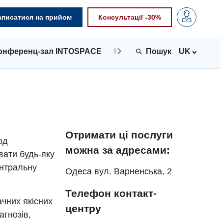
аписатися на прийом
Консультації -30%
онференц-зал INTOSPACE
Контакти
UK
Отримати ці послуги
од
можна за адресами:
вати будь-яку
ентральну
Одеса вул. Варненська, 2
Телефон контакт-
чних якісних
центру
агнозів,