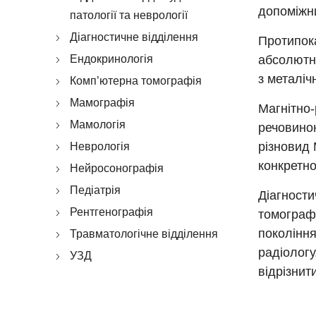
допоміжни
патології та неврології
Діагностичне відділення
Протипок
Ендокринологія
абсолютне
з металі
Комп’ютерна томографія
Мамографія
Магнітно
Мамологія
речовиною
різновид 
Неврологія
конкретн
Нейросонографія
Педіатрія
Діагности
Рентгенографія
томограф
покоління
Травматологічне відділення
радіологу
УЗД
відрізнит