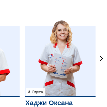
Одеса
Хаджи Оксана
Б