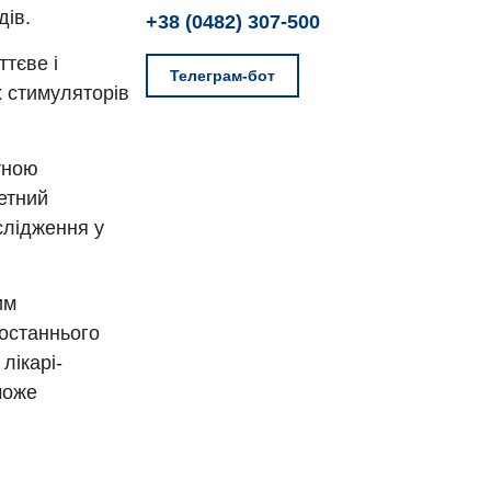
дів.
+38 (0482) 307-500
тєве і
Телеграм-бот
х стимуляторів
тною
етний
слідження у
им
останнього
лікарі-
може