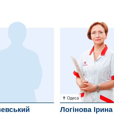
Одеса
Логінова Ірина
зевський