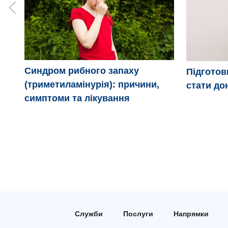
Синдром рибного запаху
Підготовк
(триметиламінурія): причини,
стати до
симптоми та лікування
Служби
Послуги
Напрямки