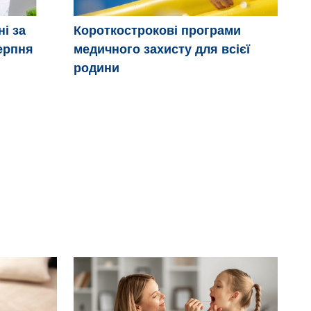
ні за
Короткострокові програми
Дв
ерпня
медичного захисту для всієї
ці
родини