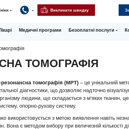
ініки
Викликати швидку
З
Лікарі
Медичні програми
Безоплатні послуги
К
томографія
СНА ТОМОГРАФІЯ
-резонансна томографія (МРТ)
– це унікальний мет
тальної діагностики, що дозволяє надточно візуалізу
рганізму людини, що складається з м’яких тканин, ц
истему, опорно-рухову систему.
о використовується з метою виявлення навіть незна
ин. Вона є методом вибору при величезній кількості ді