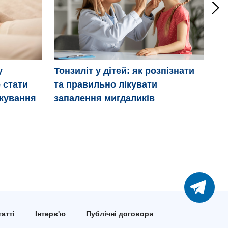
Мі
у
Тонзиліт у дітей: як розпізнати
 стати
та правильно лікувати
ікування
запалення мигдаликів
атті
Інтерв'ю
Публічні договори