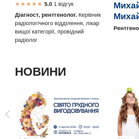
Миха
★
★
★
★
★
★
★
★
★
★
1 вiдгук
Миха
Діагност, рентгенолог.
Керівник
радіологічного відділення, лікар
Рентгено
вищої категорії, провідний
радіолог
НОВИНИ