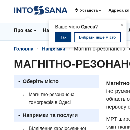
Усі міста
Адреса кл
▲
×
Ваше місто
Одеса
?
Про нас
Напрямки
Стаціонар
Ціни
Так
Вибрати інше місто
Магнітно-резонансна 
Головна
Напрямки
МАГНІТНО-РЕЗОНАН
Оберіть місто
Магнітно
інструмен
Магнітно-резонансна
область о
томографія в Одесі
нервову с
Напрямки та послуги
МРТ широк
змін ткан
Відділення кардіосудинної