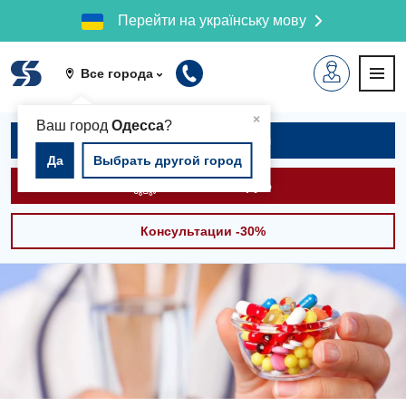
Перейти на українську мову
Все города
▲
×
Ваш город
Одесса
?
Записаться на приём
Да
Выбрать другой город
Вызвать скорую
Консультации -30%