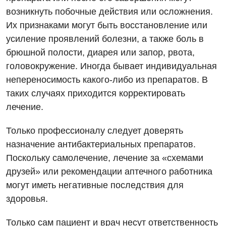
Неврология
возникнуть побочные действия или осложнения.
Их признаками могут быть восстановление или
Нейрохирургия
усиление проявлений болезни, а также боль в
Онкологическое отделение
брюшной полости, диарея или запор, рвота,
головокружение. Иногда бывает индивидуальная
Ортопедия и травматология
непереносимость какого-либо из препаратов. В
Отделение интенсивной терапии
таких случаях приходится корректировать
лечение.
Отделение кардиососудистой патологии и неврологии
Только профессионалу следует доверять
Отделение неотложных состояний
назначение антибактериальных препаратов.
Оториноларингология
Поскольку самолечение, лечение за «схемами
друзей» или рекомендации аптечного работника
Офтальмологическое отделение
могут иметь негативные последствия для
Педиатрическое отделение
здоровья.
Проктология
Только сам пациент и врач несут ответственность