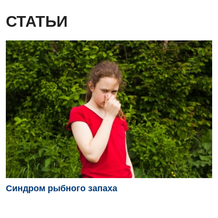
Детская хирургия
СТАТЬИ
Детская эндокринология
Педиатрия
Синдром рыбного запаха