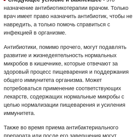
назначение антибиотикотерапии врачом. Только
Вакцинация
Эндоскопическое отделение
врач имеет право назначить антибиотик, чтобы не
Гастроэнтерология
навредить, а только помочь справиться с
инфекцией в организме.
Гематология
Гинекологическое отделение
Антибиотики, помимо прочего, могут подавлять
развитие и жизнедеятельность нормальных
Дерматовенерология
микробов в кишечнике, которые отвечают за
Диетология
здоровый процесс пищеварения и поддержания
общего иммунитета организма. Может
Дневной стационар
потребоваться применение соответствующих
Кардиология
лекарств, содержащих нормальные микробы с
целью нормализации пищеварения и усиления
Кардиохирургия
иммунитета.
Маммология
Также во время приема антибактериального
Медицинская психология
препарата или после его завершения могут