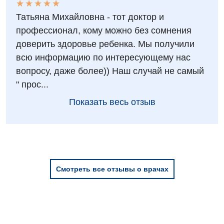
★
★
★
★
★
★
★
★
★
★
Для детей
Татьяна Михайловна - тот доктор и
Детская аллергология
профессионал, кому можно без сомнения
доверить здоровье ребенка. Мы получили
Детская гастроэнтерология
всю информацию по интересующему нас
Детская гинекология
вопросу, даже более)) Наш случай не самый
" прос...
Детская дерматовенерология
Показать весь отзыв
Детская кардиоревматология
Детская неврология
Детская ортопедия и травматология
Детская оториноларингология
Смотреть все отзывы о врачах
Детская офтальмология
Детская урология