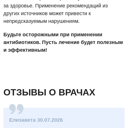
Пульмонология
за здоровье. Применение рекомендаций из
других источников может привести к
Ревматология
непредсказуемым нарушениям.
Сосудистая хирургия
Будьте осторожными при применении
Терапевтическое отделение
антибиотиков. Пусть лечение будет полезным
Терапия
и эффективным!
Травматологическое отделение
Урологическое отделение
Урология
ОТЗЫВЫ О ВРАЧАХ
Физиотерапия
Хирургическое отделение
Эндокринология
Елизавета 30.07.2026