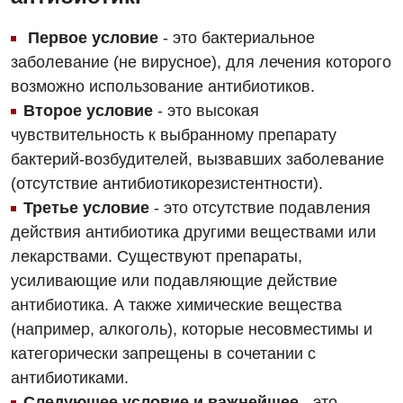
Онкологическое отделение
Видео
Магнитно-резонансная томография
Отдел госпитализации
Первое условие
- это бактериальное
Маммография
заболевание (не вирусное), для лечения которого
Отделение интенсивной терапии
Декларирование
возможно использование антибиотиков.
Нейросонография
Отделение кардиососудистой патологии и неврологии
Второе условие
- это высокая
Лечение острого инфаркта
Рентгенография
чувствительность к выбранному препарату
Отделение неотложных состояний
Национальный скрининг здоровья 40+
бактерий-возбудителей, вызвавших заболевание
УЗИ
Офтальмологическое отделение
(отсутствие антибиотикорезистентности).
Эндоскопическое отделение
Третье условие
- это отсутствие подавления
Украинский
Педиатрическое отделение
действия антибиотика другими веществами или
Для взрослых
Русский
Скорая медицинская помощь
лекарствами. Существуют препараты,
усиливающие или подавляющие действие
Акушерство и гинекология
Терапевтическое отделение
антибиотика. А также химические вещества
Аллергология, иммунология
Травматологическое отделение
(например, алкоголь), которые несовместимы и
категорически запрещены в сочетании с
Андрология
Урологическое отделение
антибиотиками.
Бесплатные услуги
Хирургическое отделение
Следующее условие и важнейшее
- это