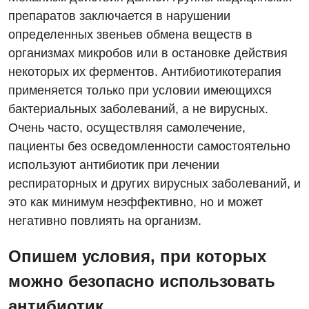
препаратов заключается в нарушении
определенных звеньев обмена веществ в
организмах микробов или в остановке действия
некоторых их ферментов. Антибиотикотерапия
применяется только при условии имеющихся
бактериальных заболеваний, а не вирусных.
Очень часто, осуществляя самолечение,
пациенты без осведомленности самостоятельно
Вакансии
используют антибиотик при лечении
респираторных и других вирусных заболеваний, и
Мероприятия БПР
Диагностика
это как минимум неэффективно, но и может
Интернатура
Ангиографические исследования
негативно повлиять на организм.
Гинекологическое отделение
Энциклопедия
Диагностическое отделение
Опишем условия, при которых
Диагностическое отделение
Программа лояльности
Инструментальная диагностика
можно безопасно использовать
Дневной стационар
Отзывы
Компьютерная томография
антибиотик.