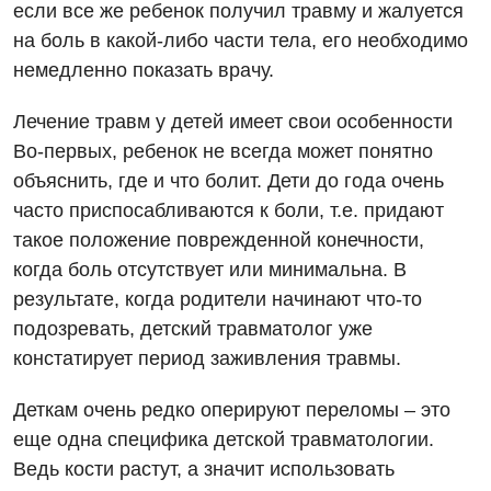
если все же ребенок получил травму и жалуется
Для взрослых
Русский
Скорая медицинская помощь
на боль в какой-либо части тела, его необходимо
Акушерство и гинекология
немедленно показать врачу.
Терапевтическое отделение
Аллергология, иммунология
Травматологическое отделение
Лечение травм у детей имеет свои особенности
Во-первых, ребенок не всегда может понятно
Андрология
Урологическое отделение
объяснить, где и что болит. Дети до года очень
Бесплатные услуги
Хирургическое отделение
часто приспосабливаются к боли, т.е. придают
такое положение поврежденной конечности,
Вакцинация
Эндоскопическое отделение
когда боль отсутствует или минимальна. В
Гастроэнтерология
результате, когда родители начинают что-то
Гематология
подозревать, детский травматолог уже
констатирует период заживления травмы.
Гинекологическое отделение
Деткам очень редко оперируют переломы – это
Дерматовенерология
еще одна специфика детской травматологии.
Диетология
Ведь кости растут, а значит использовать