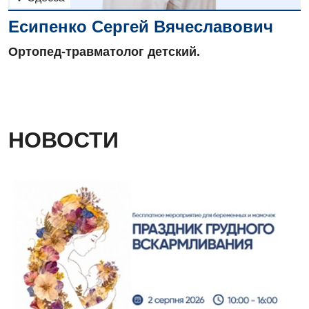
Есипенко Сергей Вячеславович
Детская ортопедия и травматология
Ортопед-травматолог детский.
Детская оториноларингология
Детская офтальмология
Детская урология
НОВОСТИ
Детская хирургия
Детская эндокринология
Педиатрия