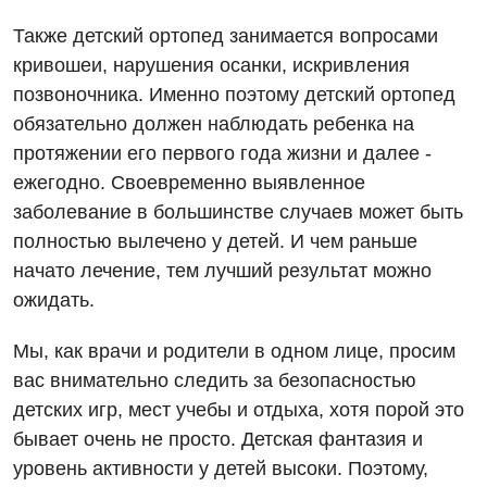
Мероприятия БПР
Диагностика
Также детский ортопед занимается вопросами
Интернатура
Ангиографические исследования
кривошеи, нарушения осанки, искривления
Гинекологическое отделение
позвоночника. Именно поэтому детский ортопед
Энциклопедия
Диагностическое отделение
Диагностическое отделение
обязательно должен наблюдать ребенка на
Программа лояльности
Инструментальная диагностика
протяжении его первого года жизни и далее -
Дневной стационар
ежегодно. Своевременно выявленное
Отзывы
Компьютерная томография
Онкологическое отделение
заболевание в большинстве случаев может быть
Видео
Магнитно-резонансная томография
полностью вылечено у детей. И чем раньше
Отдел госпитализации
начато лечение, тем лучший результат можно
Маммография
Отделение интенсивной терапии
ожидать.
Декларирование
Нейросонография
Отделение кардиососудистой патологии и неврологии
Лечение острого инфаркта
Мы, как врачи и родители в одном лице, просим
Рентгенография
вас внимательно следить за безопасностью
Отделение неотложных состояний
Национальный скрининг здоровья 40+
УЗИ
детских игр, мест учебы и отдыха, хотя порой это
Офтальмологическое отделение
бывает очень не просто. Детская фантазия и
Эндоскопическое отделение
Украинский
уровень активности у детей высоки. Поэтому,
Педиатрическое отделение