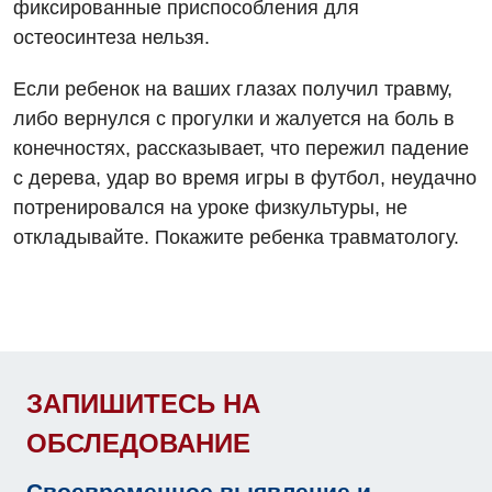
фиксированные приспособления для
Дневной стационар
остеосинтеза нельзя.
Кардиология
Если ребенок на ваших глазах получил травму,
Кардиохирургия
либо вернулся с прогулки и жалуется на боль в
Маммология
конечностях, рассказывает, что пережил падение
с дерева, удар во время игры в футбол, неудачно
Медицинская психология
потренировался на уроке физкультуры, не
Неврология
откладывайте. Покажите ребенка травматологу.
Нейрохирургия
Онкологическое отделение
Ортопедия и травматология
ЗАПИШИТЕСЬ НА
Отделение интенсивной терапии
ОБСЛЕДОВАНИЕ
Отделение кардиососудистой патологии и неврологии
Своевременное выявление и