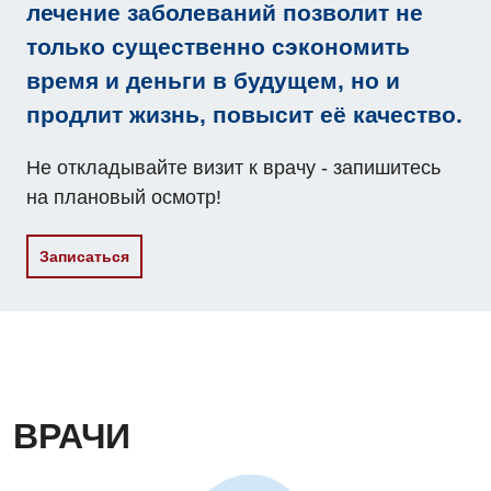
лечение заболеваний позволит не
только существенно сэкономить
Травматологическое отделение
время и деньги в будущем, но и
Урологическое отделение
продлит жизнь, повысит её качество.
Урология
Не откладывайте визит к врачу - запишитесь
Физиотерапия
на плановый осмотр!
Хирургическое отделение
Записаться
Эндокринология
Для детей
Детская аллергология
Детская гастроэнтерология
ВРАЧИ
Детская гинекология