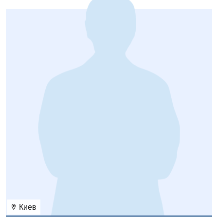
Детская дерматовенерология
Детская кардиоревматология
Детская неврология
Детская ортопедия и травматология
Детская оториноларингология
Детская офтальмология
Детская урология
Детская хирургия
Детская эндокринология
Педиатрия
Киев