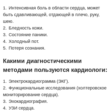
Дерматовенерология
Интенсивная боль в области сердца, может
Диетология
быть сдавливающей, отдающей в плечо, руку,
шею.
Дневной стационар
Бледность кожи.
Кардиология
Состояние паники.
Холодный пот.
Кардиохирургия
Потеря сознания.
Маммология
Какими диагностическими
Медицинская психология
методами пользуются кардиологи:
Неврология
Электрокардиограмма (ЭКГ).
Нейрохирургия
Функциональные исследования (холтеровское
Онкологическое отделение
мониторирование сердца).
Эхокардиография.
Ортопедия и травматология
УЗИ сердца.