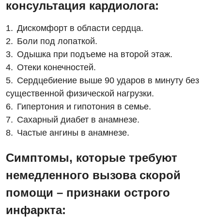
консультация кардиолога:
УЗИ
Офтальмологическое отделение
Эндоскопическое отделение
Дискомфорт в области сердца.
Украинский
Педиатрическое отделение
Боли под лопаткой.
Для взрослых
Русский
Скорая медицинская помощь
Одышка при подъеме на второй этаж.
Отеки конечностей.
Акушерство и гинекология
Терапевтическое отделение
Сердцебиение выше 90 ударов в минуту без
Аллергология, иммунология
Травматологическое отделение
существенной физической нагрузки.
Гипертония и гипотония в семье.
Андрология
Урологическое отделение
Сахарный диабет в анамнезе.
Бесплатные услуги
Хирургическое отделение
Частые ангины в анамнезе.
Вакцинация
Эндоскопическое отделение
Симптомы, которые требуют
Гастроэнтерология
немедленного вызова скорой
Гематология
помощи – признаки острого
Гинекологическое отделение
инфаркта: