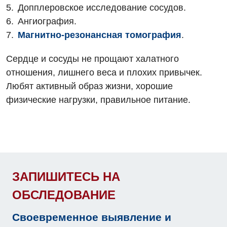
Отделение интенсивной терапии
Допплеровское исследование сосудов.
Ангиография.
Отделение кардиососудистой патологии и неврологии
Магнитно-резонансная томография
.
Отделение неотложных состояний
Сердце и сосуды не прощают халатного
Оториноларингология
отношения, лишнего веса и плохих привычек.
Офтальмологическое отделение
Любят активный образ жизни, хорошие
физические нагрузки, правильное питание.
Педиатрическое отделение
Проктология
Пульмонология
Ревматология
ЗАПИШИТЕСЬ НА
Сосудистая хирургия
ОБСЛЕДОВАНИЕ
Терапевтическое отделение
Своевременное выявление и
Терапия