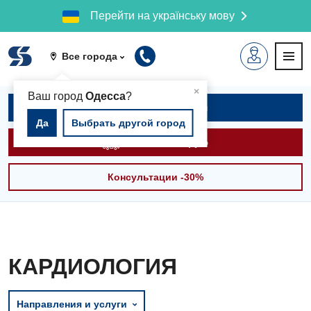
Перейти на українську мову
Все города
▲
×
Ваш город
Одесса
?
Записаться на приём
Да
Выбрать другой город
Вызвать скорую
Консультации -30%
КАРДИОЛОГИЯ
Направления и услуги