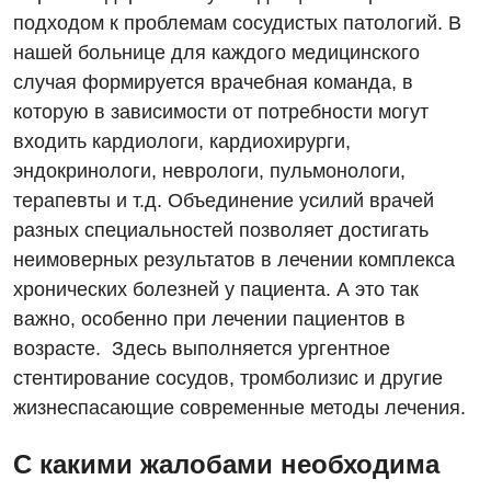
подходом к проблемам сосудистых патологий. В
нашей больнице для каждого медицинского
Вакансии
случая формируется врачебная команда, в
Мероприятия БПР
Диагностика
которую в зависимости от потребности могут
входить кардиологи, кардиохирурги,
Интернатура
Ангиографические исследования
эндокринологи, неврологи, пульмонологи,
Гинекологическое отделение
Энциклопедия
Диагностическое отделение
терапевты и т.д. Объединение усилий врачей
Диагностическое отделение
разных специальностей позволяет достигать
Программа лояльности
Инструментальная диагностика
неимоверных результатов в лечении комплекса
Дневной стационар
Отзывы
Компьютерная томография
хронических болезней у пациента. А это так
Онкологическое отделение
важно, особенно при лечении пациентов в
Видео
Магнитно-резонансная томография
возрасте. Здесь выполняется ургентное
Отдел госпитализации
Маммография
стентирование сосудов, тромболизис и другие
Отделение интенсивной терапии
Декларирование
жизнеспасающие современные методы лечения.
Нейросонография
Отделение кардиососудистой патологии и неврологии
Лечение острого инфаркта
Рентгенография
С какими жалобами необходима
Отделение неотложных состояний
Национальный скрининг здоровья 40+