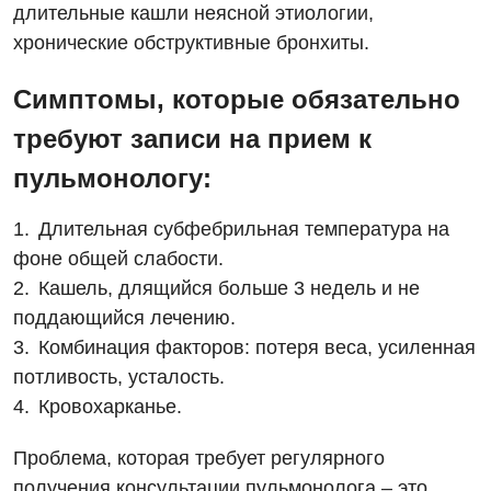
Диагностическое отделение
длительные кашли неясной этиологии,
Программа лояльности
Инструментальная диагностика
хронические обструктивные бронхиты.
Дневной стационар
Отзывы
Компьютерная томография
Симптомы, которые обязательно
Онкологическое отделение
Видео
Магнитно-резонансная томография
требуют записи на прием к
Отдел госпитализации
Маммография
пульмонологу:
Отделение интенсивной терапии
Декларирование
Нейросонография
Длительная субфебрильная температура на
Отделение кардиососудистой патологии и неврологии
Лечение острого инфаркта
Рентгенография
фоне общей слабости.
Отделение неотложных состояний
Национальный скрининг здоровья 40+
Кашель, длящийся больше 3 недель и не
УЗИ
поддающийся лечению.
Офтальмологическое отделение
Эндоскопическое отделение
Комбинация факторов: потеря веса, усиленная
Украинский
Педиатрическое отделение
потливость, усталость.
Для взрослых
Русский
Скорая медицинская помощь
Кровохарканье.
Акушерство и гинекология
Терапевтическое отделение
Проблема, которая требует регулярного
получения консультации пульмонолога – это
Аллергология, иммунология