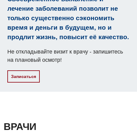
лечение заболеваний позволит не
Маммология
только существенно сэкономить
Медицинская психология
время и деньги в будущем, но и
Неврология
продлит жизнь, повысит её качество.
Нейрохирургия
Не откладывайте визит к врачу - запишитесь
Онкологическое отделение
на плановый осмотр!
Ортопедия и травматология
Записаться
Отделение интенсивной терапии
Отделение кардиососудистой патологии и неврологии
Отделение неотложных состояний
Оториноларингология
ВРАЧИ
Офтальмологическое отделение