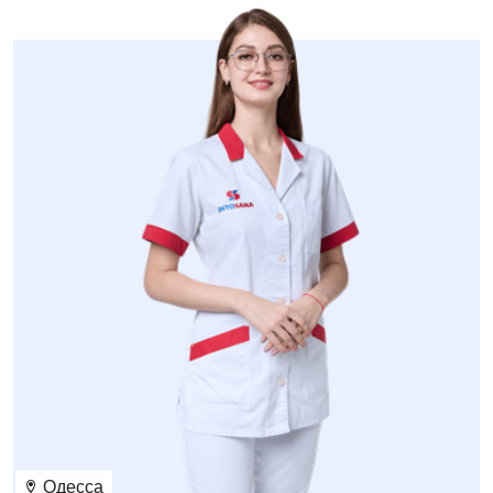
Педиатрическое отделение
Проктология
Пульмонология
Ревматология
Сосудистая хирургия
Терапевтическое отделение
Терапия
Травматологическое отделение
Урологическое отделение
Урология
Физиотерапия
Одесса