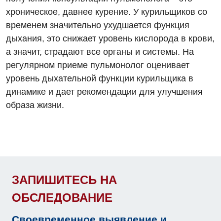
Травматологическое отделение
хроническое, давнее курение. У курильщиков со
Андрология
Урологическое отделение
временем значительно ухудшается функция
Бесплатные услуги
дыхания, это снижает уровень кислорода в крови,
Хирургическое отделение
а значит, страдают все органы и системы. На
Вакцинация
Эндоскопическое отделение
регулярном приеме пульмонолог оценивает
Гастроэнтерология
уровень дыхательной функции курильщика в
динамике и дает рекомендации для улучшения
Гематология
образа жизни.
Гинекологическое отделение
Дерматовенерология
Диетология
Дневной стационар
ЗАПИШИТЕСЬ НА
ОБСЛЕДОВАНИЕ
Кардиология
Кардиохирургия
Своевременное выявление и