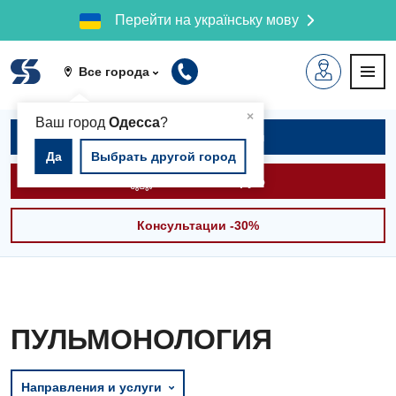
Перейти на українську мову
Все города
▲
×
Ваш город
Одесса
?
Записаться на приём
Да
Выбрать другой город
Вызвать скорую
Консультации -30%
ПУЛЬМОНОЛОГИЯ
Направления и услуги