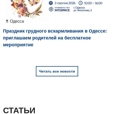
Детская офтальмология
Детская урология
Одесса
Детская хирургия
Праздник грудного вскармливания в Одессе:
Детская эндокринология
приглашаем родителей на бесплатное
мероприятие
Педиатрия
Читать все новости
СТАТЬИ