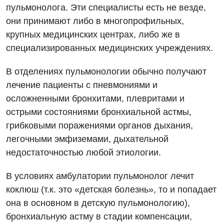
пульмонолога. Эти специалисты есть не везде,
они принимают либо в многопрофильных,
крупных медицинских центрах, либо же в
специализированных медицинских учреждениях.
В отделениях пульмонологии обычно получают
лечение пациенты с пневмониями и
осложненными бронхитами, плевритами и
острыми состояниями бронхиальной астмы,
грибковыми поражениями органов дыхания,
легочными эмфиземами, дыхательной
недостаточностью любой этиологии.
Вакансии
В условиях амбулатории пульмонолог лечит
Мероприятия БПР
Диагностика
коклюш (т.к. это «детская болезнь», то и попадает
Интернатура
Ангиографические исследования
она в основном в детскую пульмонологию),
Гинекологическое отделение
бронхиальную астму в стадии компенсации,
Энциклопедия
Диагностическое отделение