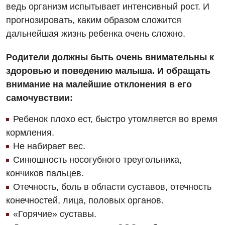
Компьютерная томография
ведь организм испытывает интенсивный рост. И
Онкологическое отделение
прогнозировать, каким образом сложится
Видео
Магнитно-резонансная томография
Отдел госпитализации
дальнейшая жизнь ребенка очень сложно.
Маммография
Отделение интенсивной терапии
Декларирование
Родители должны быть очень внимательны к
Нейросонография
здоровью и поведению малыша. И обращать
Отделение кардиососудистой патологии и неврологии
Лечение острого инфаркта
Рентгенография
внимание на малейшие отклонения в его
Отделение неотложных состояний
Национальный скрининг здоровья 40+
самочувствии:
УЗИ
Офтальмологическое отделение
Ребенок плохо ест, быстро утомляется во время
Эндоскопическое отделение
Украинский
Педиатрическое отделение
кормления.
Не набирает вес.
Для взрослых
Русский
Скорая медицинская помощь
Синюшность носогубного треугольника,
Акушерство и гинекология
Терапевтическое отделение
кончиков пальцев.
Отечность, боль в области суставов, отечность
Аллергология, иммунология
Травматологическое отделение
конечностей, лица, половых органов.
Андрология
Урологическое отделение
«Горячие» суставы.