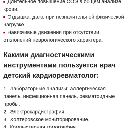
Длительное повышение СОЭ в общем анализе
Бесплатные услуги
Хирургическое отделение
крови.
Вакцинация
Эндоскопическое отделение
Отдышка, даже при незначительной физической
нагрузке.
Гастроэнтерология
Навязчивые движения при отсутствии
Гематология
отклонений неврологического характера.
Гинекологическое отделение
Какими диагностическими
Дерматовенерология
инструментами пользуется врач
Диетология
детский кардиоревматолог:
Дневной стационар
Лабораторные анализы: аллергическая
Кардиология
панель, инфекционная панель, ревматоидные
пробы.
Кардиохирургия
Электрокардиография.
Маммология
Холтеровское мониторирование.
Компьютерная томография.