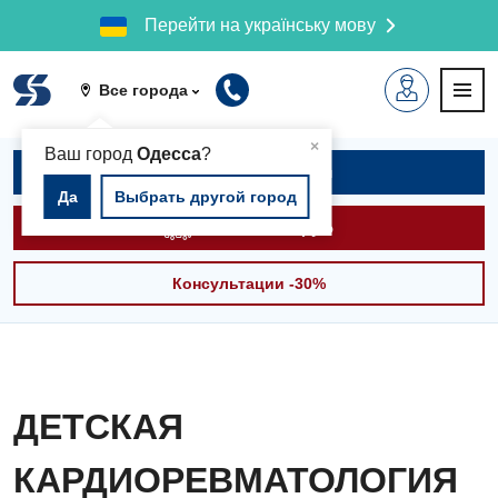
Перейти на українську мову
Все города
▲
×
Ваш город
Одесса
?
Записаться на приём
Да
Выбрать другой город
Вызвать скорую
Консультации -30%
ДЕТСКАЯ
КАРДИОРЕВМАТОЛОГИЯ