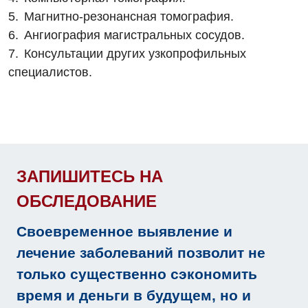
Медицинская психология
Магнитно-резонансная томография.
Неврология
Ангиография магистральных сосудов.
Консультации других узкопрофильных
Нейрохирургия
специалистов.
Онкологическое отделение
Ортопедия и травматология
Отделение интенсивной терапии
Отделение кардиососудистой патологии и неврологии
ЗАПИШИТЕСЬ НА
Отделение неотложных состояний
ОБСЛЕДОВАНИЕ
Оториноларингология
Своевременное выявление и
Офтальмологическое отделение
лечение заболеваний позволит не
только существенно сэкономить
Педиатрическое отделение
время и деньги в будущем, но и
Проктология