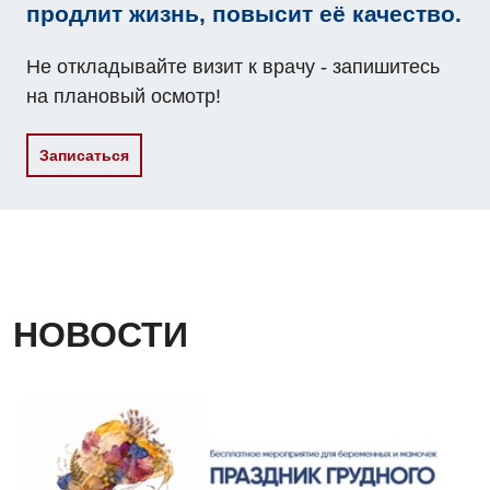
продлит жизнь, повысит её качество.
Пульмонология
Не откладывайте визит к врачу - запишитесь
Ревматология
на плановый осмотр!
Сосудистая хирургия
Записаться
Терапевтическое отделение
Терапия
Травматологическое отделение
Урологическое отделение
НОВОСТИ
Урология
Физиотерапия
Хирургическое отделение
Эндокринология