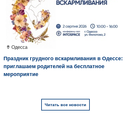
Для детей
Детская аллергология
Детская гастроэнтерология
Детская гинекология
Одесса
Детская дерматовенерология
Праздник грудного вскармливания в Одессе:
приглашаем родителей на бесплатное
Детская кардиоревматология
мероприятие
Детская неврология
Детская ортопедия и травматология
Детская оториноларингология
Читать все новости
Детская офтальмология
Детская урология