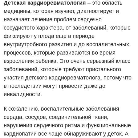
Детская кардиоревматология
– это область
медицины, которая изучает, диагностирует и
назначает лечение проблем сердечно-
сосудистого характера, от заболеваний, которые
фиксируют у плода еще в периоде
внутриутробного развития и до воспалительных
процессов, которые развиваются во время
взросления ребенка. Это очень серьезный класс
заболеваний, которые требуют пристального
Вакансии
участия детского кардиоревматолога, потому что
в последствии могут привести даже до
Мероприятия БПР
Диагностика
инвалидности.
Интернатура
Ангиографические исследования
Гинекологическое отделение
К сожалению, воспалительные заболевания
Энциклопедия
Диагностическое отделение
сердца, сосудов, соединительной ткани,
Диагностическое отделение
нарушения сердечного ритма и функциональные
Программа лояльности
Инструментальная диагностика
Дневной стационар
кардиопатии все чаще обнаруживают у деток. А
Отзывы