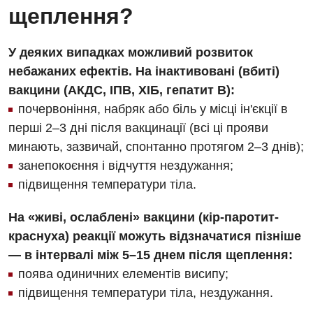
щеплення?
У деяких випадках можливий розвиток
небажаних ефектів. На інактивовані (вбиті)
вакцини (АКДС, ІПВ, ХІБ, гепатит В):
почервоніння, набряк або біль у місці ін'єкції в
перші 2–3 дні після вакцинації (всі ці прояви
минають, зазвичай, спонтанно протягом 2–3 днів);
занепокоєння і відчуття нездужання;
підвищення температури тіла.
На «живі, ослаблені» вакцини (кір-паротит-
краснуха) реакції можуть відзначатися пізніше
— в інтервалі між 5–15 днем після щеплення:
поява одиничних елементів висипу;
підвищення температури тіла, нездужання.