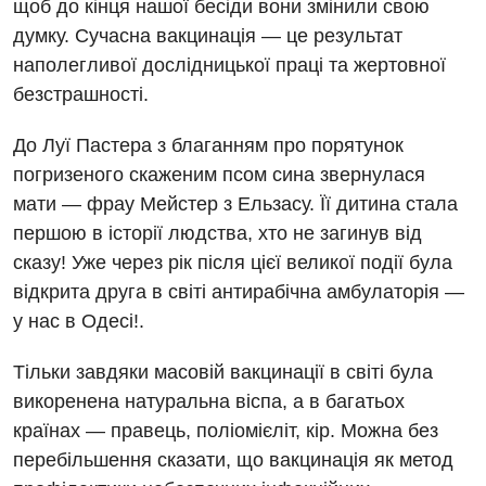
щоб до кінця нашої бесіди вони змінили свою
думку. Сучасна вакцинація — це результат
наполегливої дослідницької праці та жертовної
безстрашності.
До Луї Пастера з благанням про порятунок
погризеного скаженим псом сина звернулася
мати — фрау Мейстер з Ельзасу. Її дитина стала
першою в історії людства, хто не загинув від
сказу! Уже через рік після цієї великої події була
відкрита друга в світі антирабічна амбулаторія —
у нас в Одесі!.
Тільки завдяки масовій вакцинації в світі була
викоренена натуральна віспа, а в багатьох
країнах — правець, поліомієліт, кір. Можна без
перебільшення сказати, що вакцинація як метод