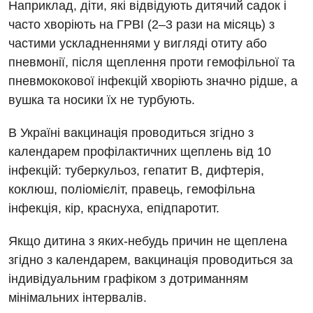
Наприклад, діти, які відвідують дитячий садок і
Нейросонографія
Ендоскопічне відділення
часто хворіють на ГРВІ (2–3 рази на місяць) з
Національний скринінг здоров’я 40+
Рентгенографія
частими ускладненнями у вигляді отиту або
Онкологічне відділлення
пневмонії, після щеплення проти гемофільної та
УЗД
Українська
Офтальмологічне відділення
пневмококової інфекцій хворіють значно рідше, а
вушка та носики їх не турбують.
Для дорослих
Російська
Педіатричне відділення
Акушерство і гінекологія
В Україні вакцинація проводиться згідно з
Терапевтичне відділення
календарем профілактичних щеплень від 10
Алергологія, імунологія
Травматологічне відділення
інфекцій: туберкульоз, гепатит В, дифтерія,
Андрологія
Урологічне відділення
коклюш, поліомієліт, правець, гемофільна
інфекція, кір, краснуха, епідпаротит.
Безоплатні послуги
Хірургічне відділення
Якщо дитина з яких-небудь причин не щеплена
Вакцинація
Швидка медична допомога
згідно з календарем, вакцинація проводиться за
Відділення інтенсивної терапії
індивідуальним графіком з дотриманням
Відділення кардіосудинної патології та неврології
мінімальних інтервалів.