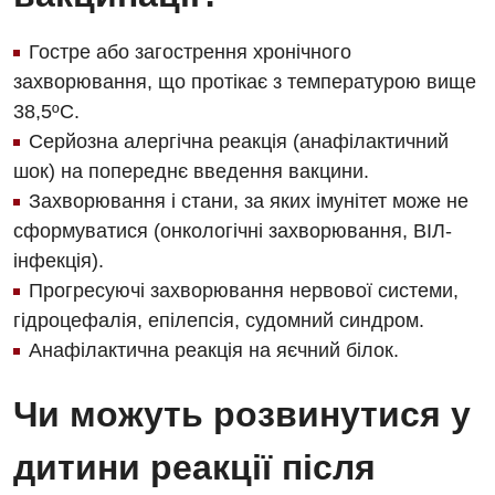
Дитяча гінекологія
Дитяча дерматовенерологія
Гостре або загострення хронічного
захворювання, що протікає з температурою вище
Дитяча ендокринологія
38,5ºC.
Дитяча кардіоревматологія
Серйозна алергічна реакція (анафілактичний
шок) на попереднє введення вакцини.
Дитяча неврологія
Захворювання і стани, за яких імунітет може не
Дитяча ортопедія і травматологія
сформуватися (онкологічні захворювання, ВІЛ-
інфекція).
Дитяча оториноларингологія
Прогресуючі захворювання нервової системи,
Дитяча офтальмологія
гідроцефалія, епілепсія, судомний синдром.
Анафілактична реакція на яєчний білок.
Дитяча урологія
Дитяча хірургія
Чи можуть розвинутися у
Педіатрія
дитини реакції після