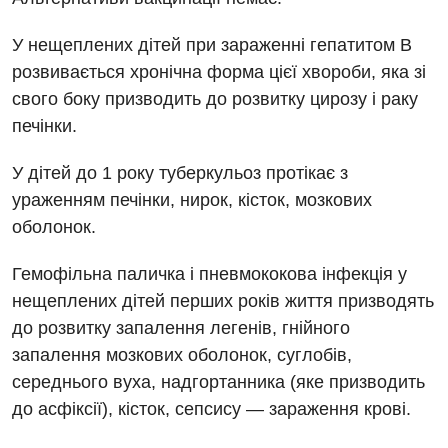
У нещеплених дітей при зараженні гепатитом В
розвивається хронічна форма цієї хвороби, яка зі
Вакансії
свого боку призводить до розвитку цирозу і раку
печінки.
Заходи БПР
Діагностика
У дітей до 1 року туберкульоз протікає з
Інтернатура
Ангіографічні дослідження
Відділ госпіталізації
ураженням печінки, нирок, кісток, мозкових
Енциклопедія
Діагностичне відділення
оболонок.
Відділення кардіосудинної патології та неврології
Програма лояльності
Ендоскопічне відділення
Гемофільна паличка і пневмококова інфекція у
Відділення невідкладних станів
Відгуки
Інструментальна діагностика
нещеплених дітей перших років життя призводять
Відділення інтенсивної терапії
до розвитку запалення легенів, гнійного
Відео
Комп’ютерна томографія
запалення мозкових оболонок, суглобів,
Гінекологічне відділення
Магнітно-резонансна томографія
середнього вуха, надгортанника (яке призводить
Денний стаціонар
Декларування
до асфіксії), кісток, сепсису — зараження крові.
Мамографія
Діагностичне відділення
Лікування гострого інфаркту