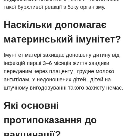
такої бурхливої реакції з боку організму.
Терапія
Наскільки допомагає
Травматологічне відділення
материнський імунітет?
Травматологія і ортопедія
Урологічне відділення
Імунітет матері захищає доношену дитину від
Урологія
інфекцій перші 3–6 місяців життя завдяки
переданим через плаценту і грудне молоко
Фізіотерапія
антитілам. У недоношених дітей і дітей на
Хірургічне відділення
штучному вигодовуванні такого захисту немає.
Для дітей
Які основні
Дитяча алергологія
протипоказання до
Дитяча гастроентерологія
вакцинації?