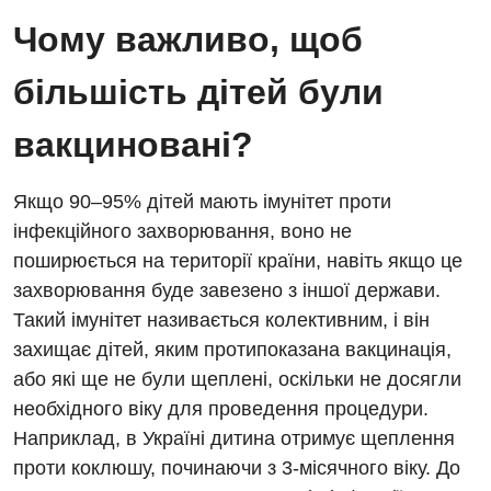
Відділення невідкладних станів
Чому важливо, щоб
Гастроентерологія
більшість дітей були
Гематологія
вакциновані?
Гінекологічне відділення
Денний стаціонар
Якщо 90–95% дітей мають імунітет проти
інфекційного захворювання, воно не
Дерматовенерологія
поширюється на території країни, навіть якщо це
Дієтологія
захворювання буде завезено з іншої держави.
Такий імунітет називається колективним, і він
Ендокринологія
захищає дітей, яким протипоказана вакцинація,
Кардіологія
або які ще не були щеплені, оскільки не досягли
необхідного віку для проведення процедури.
Кардіохірургія
Наприклад, в Україні дитина отримує щеплення
Мамологія
проти коклюшу, починаючи з 3-місячного віку. До