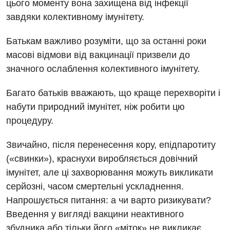
цього моменту вона захищена від інфекції
Медична психологія
завдяки колективному імунітету.
Неврологія
Батькам важливо розуміти, що за останні роки
Нейрохірургія
масові відмови від вакцинації призвели до
Онкологічне відділлення
значного ослаблення колективного імунітету.
Оториноларингологія
Багато батьків вважають, що краще перехворіти і
набути природний імунітет, ніж робити цю
Офтальмологічне відділення
процедуру.
Педіатричне відділення
Звичайно, після перенесення кору, епідпаротиту
Проктологія
(«свинки»), краснухи виробляється довічний
Пульмонологія
імунітет, але ці захворювання можуть викликати
серйозні, часом смертельні ускладнення.
Ревматологія
Напрошується питання: а чи варто ризикувати?
Судинна хірургія
Введення у вигляді вакцини неактивного
збудника або тільки його «міток» не викликає
Терапевтичне відділення