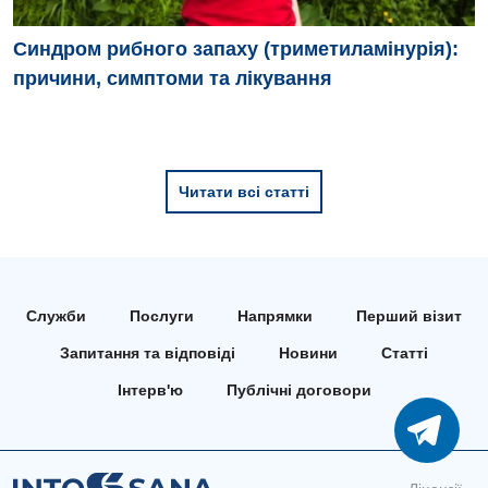
Педіатричне відділення
Синдром рибного запаху (триметиламінурія):
Проктологія
причини, симптоми та лікування
Пульмонологія
Ревматологія
Судинна хірургія
Читати всі статті
Терапевтичне відділення
Терапія
Служби
Послуги
Напрямки
Перший візит
Травматологічне відділення
Запитання та відповіді
Новини
Статті
Травматологія і ортопедія
Інтерв'ю
Публічні договори
Урологічне відділення
Урологія