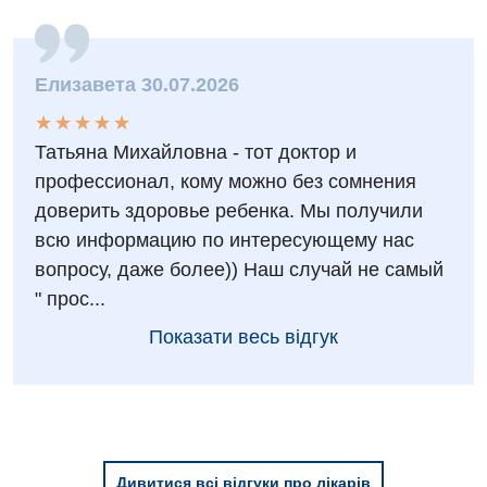
Андрологія
Урологічне відділення
Безоплатні послуги
Хірургічне відділення
Елизавета 30.07.2026
Вакцинація
★
★
★
★
★
★
★
★
★
★
Швидка медична допомога
Татьяна Михайловна - тот доктор и
Відділення інтенсивної терапії
профессионал, кому можно без сомнения
Відділення кардіосудинної патології та неврології
доверить здоровье ребенка. Мы получили
всю информацию по интересующему нас
Відділення невідкладних станів
вопросу, даже более)) Наш случай не самый
Гастроентерологія
" прос...
Показати весь відгук
Гематологія
Гінекологічне відділення
Денний стаціонар
Дерматовенерологія
Дивитися всі відгуки про лікарів