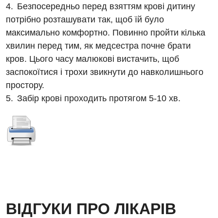
Відділення кардіосудинної патології та неврології
Безпосередньо перед взяттям крові дитину
Програма лояльності
Ендоскопічне відділення
потрібно розташувати так, щоб їй було
Відділення невідкладних станів
Відгуки
максимально комфортно. Повинно пройти кілька
Інструментальна діагностика
Відділення інтенсивної терапії
хвилин перед тим, як медсестра почне брати
Відео
Комп’ютерна томографія
кров. Цього часу малюкові вистачить, щоб
Гінекологічне відділення
Магнітно-резонансна томографія
заспокоїтися і трохи звикнути до навколишнього
Денний стаціонар
Декларування
простору.
Мамографія
Забір крові проходить протягом 5-10 хв.
Діагностичне відділення
Лікування гострого інфаркту
Нейросонографія
Ендоскопічне відділення
Національний скринінг здоров’я 40+
Рентгенографія
Онкологічне відділлення
УЗД
Українська
Офтальмологічне відділення
Для дорослих
Російська
Педіатричне відділення
Акушерство і гінекологія
Терапевтичне відділення
ВІДГУКИ ПРО ЛІКАРІВ
Алергологія, імунологія
Травматологічне відділення