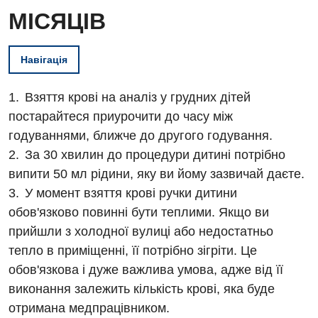
МІСЯЦІВ
Навігація
Взяття крові на аналіз у грудних дітей
постарайтеся приурочити до часу між
годуваннями, ближче до другого годування.
За 30 хвилин до процедури дитині потрібно
випити 50 мл рідини, яку ви йому зазвичай даєте.
У момент взяття крові ручки дитини
обов'язково повинні бути теплими. Якщо ви
Вакансії
прийшли з холодної вулиці або недостатньо
Заходи БПР
тепло в приміщенні, її потрібно зігріти. Це
Діагностика
обов'язкова і дуже важлива умова, адже від її
Інтернатура
Ангіографічні дослідження
виконання залежить кількість крові, яка буде
Відділ госпіталізації
Енциклопедія
отримана медпрацівником.
Діагностичне відділення