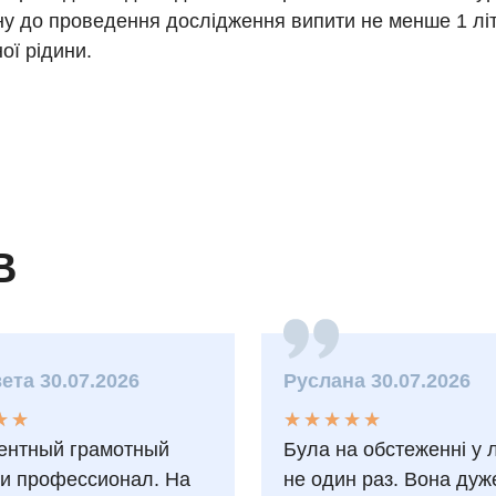
ну до проведення дослідження випити не менше 1 лі
ої рідини.
В
ета 30.07.2026
Руслана 30.07.2026
★
★
★
★
★
★
★
★
★
★
★
★
★
★
ентный грамотный
Була на обстеженні у 
 и профессионал. На
не один раз. Вона дуж