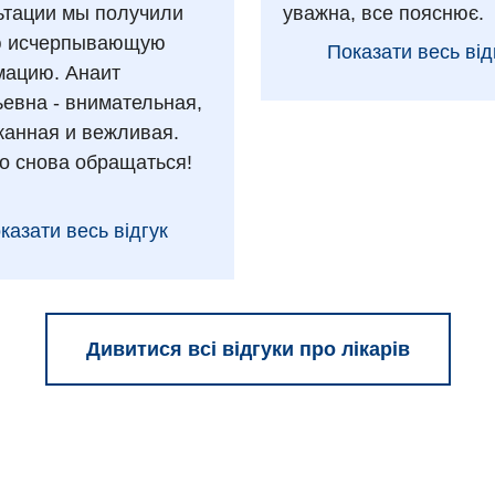
ьтации мы получили
уважна, все пояснює.
ю исчерпывающую
Показати весь від
ацию. Анаит
ьевна - внимательная,
анная и вежливая.
о снова обращаться!
казати весь відгук
Дивитися всі відгуки про лікарів