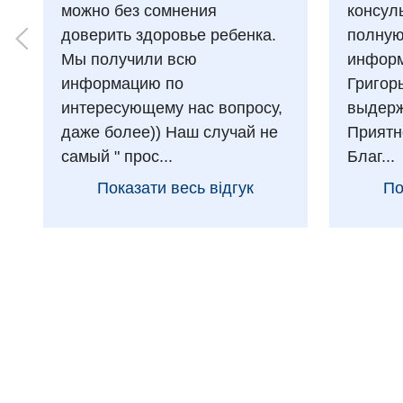
можно без сомнения
консул
доверить здоровье ребенка.
полну
Мы получили всю
информ
информацию по
Григор
интересующему нас вопросу,
выдерж
даже более)) Наш случай не
Приятн
самый " прос...
Благ...
Показати весь відгук
По