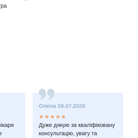
тра
Олена 28.07.2026
★
★
★
★
★
★
★
★
★
★
лікаря
Дуже дякую за кваліфіковану
е
консультацію, увагу та