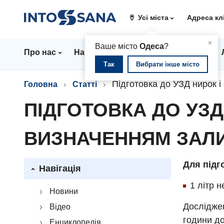
Усі міста
Адреса кл
▲
×
Ваше місто
Одеса
?
Про нас
Напрямки
Стаціонар
Ціни
Так
Вибрати інше місто
Підготовка до УЗД нирок і
Головна
Статті
ПІДГОТОВКА ДО УЗД
ВИЗНАЧЕННЯМ ЗАЛИ
Для підг
Навігація
1 літр 
Новини
Досліджен
Відео
години д
Енциклопедія