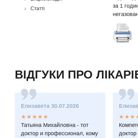
за 1 годи
Статті
негазован
ВІДГУКИ ПРО ЛІКАРІ
Елизавета 30.07.2026
Елизав
★
★
★
★
★
★
★
★
★
★
★
★
★
★
★
★
Татьяна Михайловна - тот
Компет
доктор и профессионал, кому
доктор