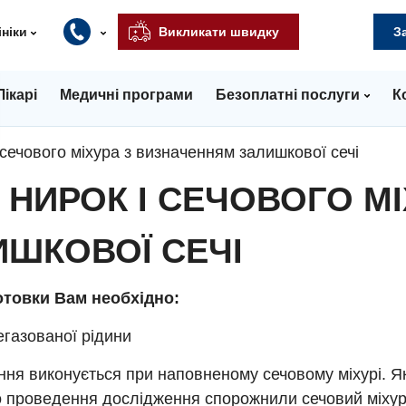
ініки
Викликати швидку
З
Лікарі
Медичні програми
Безоплатні послуги
К
 сечового міхура з визначенням залишкової сечі
 НИРОК І СЕЧОВОГО МІ
ШКОВОЇ СЕЧІ
отовки Вам необхідно:
негазованої рідини
ня виконується при наповненому сечовому міхурі. Я
о проведення дослідження спорожнили сечовий міхур