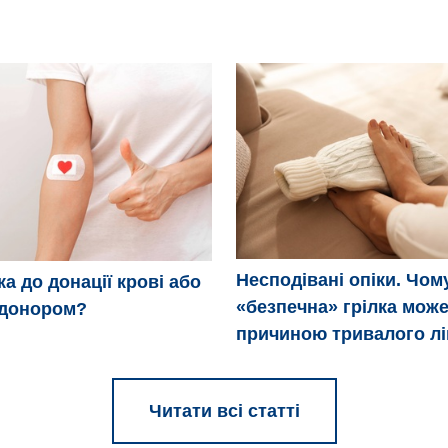
Несподівані опіки. Чом
ка до донації крові або
«безпечна» грілка може
 донором?
причиною тривалого л
Читати всі статті