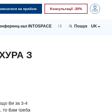
аписатися на прийом
Консультації -30%
онференц-зал INTOSPACE
Контакти
UK
ХУРА З
кщо Ви за 3-4
, то Вам треба