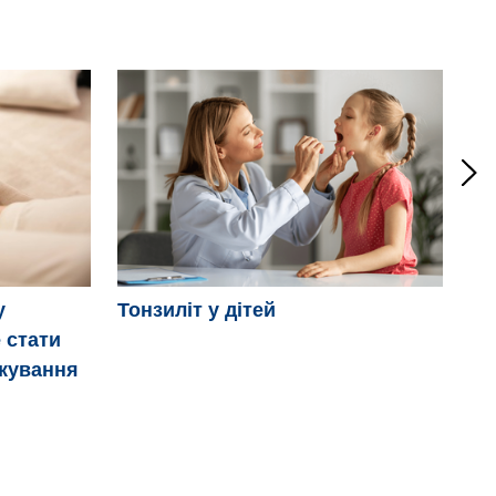
Мі
у
Тонзиліт у дітей
 стати
ікування