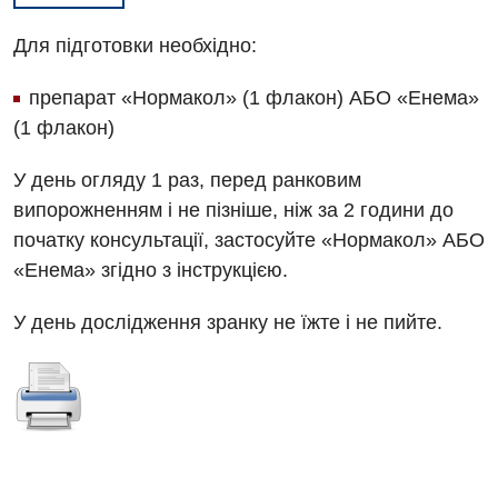
Для підготовки необхідно:
препарат «Нормакол» (1 флакон) АБО «Енема»
(1 флакон)
У день огляду 1 раз, перед ранковим
випорожненням і не пізніше, ніж за 2 години до
початку консультації, застосуйте «Нормакол» АБО
«Енема» згідно з інструкцією.
Вакансії
У день дослідження зранку не їжте і не пийте.
Заходи БПР
Діагностика
Інтернатура
Ангіографічні дослідження
Відділ госпіталізації
Енциклопедія
Діагностичне відділення
Відділення кардіосудинної патології та неврології
Програма лояльності
Ендоскопічне відділення
Відділення невідкладних станів