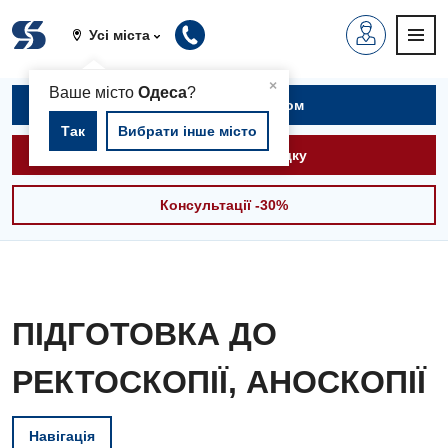
Усі міста
▲
×
Ваше місто
Одеса
?
Записатися на прийом
Так
Вибрати інше місто
Викликати швидку
Консультації -30%
ПІДГОТОВКА ДО
РЕКТОСКОПІЇ, АНОСКОПІЇ
Навігація