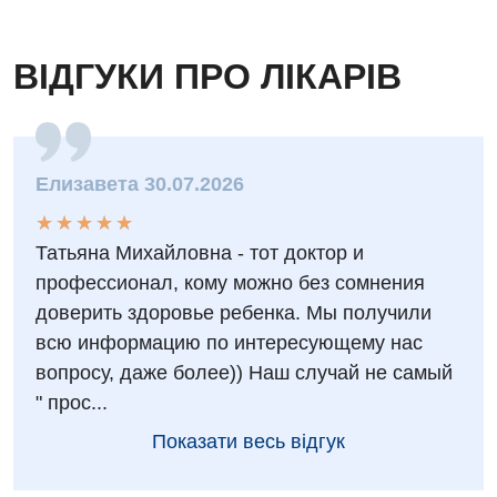
Відгуки
Інструментальна діагностика
Відділення інтенсивної терапії
Відео
Комп’ютерна томографія
ВІДГУКИ ПРО ЛІКАРІВ
Гінекологічне відділення
Магнітно-резонансна томографія
Денний стаціонар
Декларування
Мамографія
Діагностичне відділення
Лікування гострого інфаркту
Елизавета 30.07.2026
Нейросонографія
Ендоскопічне відділення
Національний скринінг здоров’я 40+
★
★
★
★
★
★
★
★
★
★
Рентгенографія
Татьяна Михайловна - тот доктор и
Онкологічне відділлення
УЗД
профессионал, кому можно без сомнения
Українська
Офтальмологічне відділення
доверить здоровье ребенка. Мы получили
Для дорослих
Російська
всю информацию по интересующему нас
Педіатричне відділення
вопросу, даже более)) Наш случай не самый
Акушерство і гінекологія
Терапевтичне відділення
" прос...
Алергологія, імунологія
Травматологічне відділення
Показати весь відгук
Андрологія
Урологічне відділення