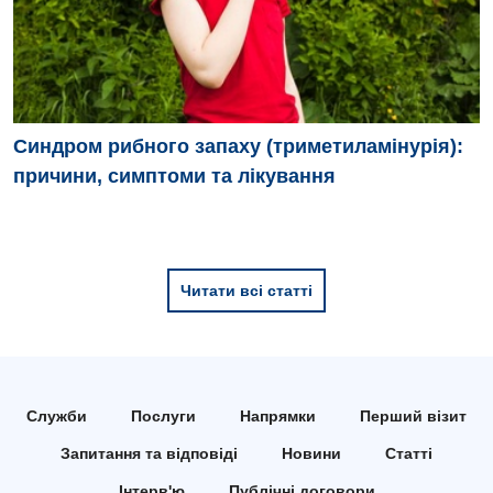
Ендокринологія
Кардіологія
Кардіохірургія
Мамологія
Синдром рибного запаху (триметиламінурія):
причини, симптоми та лікування
Медична психологія
Неврологія
Нейрохірургія
Читати всі статті
Онкологічне відділлення
Оториноларингологія
Офтальмологічне відділення
Служби
Послуги
Напрямки
Перший візит
Педіатричне відділення
Запитання та відповіді
Новини
Статті
Інтерв'ю
Публічні договори