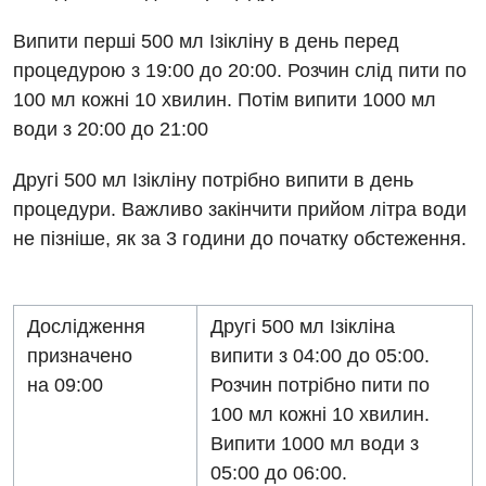
Нейросонографія
Ендоскопічне відділення
Національний скринінг здоров’я 40+
Випити перші 500 мл Ізікліну в день перед
Рентгенографія
процедурою з 19:00 до 20:00. Розчин слід пити по
Онкологічне відділлення
УЗД
100 мл кожні 10 хвилин. Потім випити 1000 мл
Українська
Офтальмологічне відділення
води з 20:00 до 21:00
Для дорослих
Російська
Педіатричне відділення
Другі 500 мл Ізікліну потрібно випити в день
Акушерство і гінекологія
Терапевтичне відділення
процедури. Важливо закінчити прийом літра води
не пізніше, як за 3 години до початку обстеження.
Алергологія, імунологія
Травматологічне відділення
Андрологія
Урологічне відділення
Дослідження
Другі 500 мл Ізікліна
Безоплатні послуги
Хірургічне відділення
призначено
випити з 04:00 до 05:00.
Вакцинація
Швидка медична допомога
на 09:00
Розчин потрібно пити по
100 мл кожні 10 хвилин.
Відділення інтенсивної терапії
Випити 1000 мл води з
Відділення кардіосудинної патології та неврології
05:00 до 06:00.