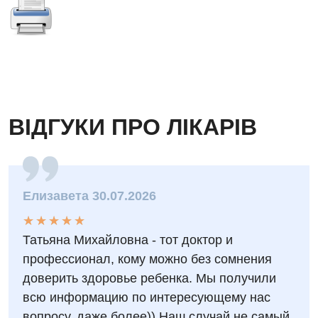
ВІДГУКИ ПРО ЛІКАРІВ
Елизавета 30.07.2026
★
★
★
★
★
★
★
★
★
★
Татьяна Михайловна - тот доктор и
профессионал, кому можно без сомнения
доверить здоровье ребенка. Мы получили
всю информацию по интересующему нас
вопросу, даже более)) Наш случай не самый