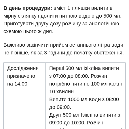
В день процедури:
вміст 1 пляшки вилити в
Терапія
мірну склянку і долити питною водою до 500 мл.
Травматологічне відділення
Приготувати другу дозу розчину за аналогічною
схемою цього ж дня.
Травматологія і ортопедія
Важливо закінчити прийом останнього літра води
Урологічне відділення
не пізніше, як за 3 години до початку обстеження.
Урологія
Дослідження
Перші 500 мл Ізікліна випити
Фізіотерапія
призначено
з 07:00 до 08:00. Розчин
Хірургічне відділення
на 14:00
потрібно пити по 100 мл кожні
10 хвилин.
Для дітей
Випити 1000 мл води з 08:00
Дитяча алергологія
до 09:00.
Другі 500 мл Ізікліна випити з
Дитяча гастроентерологія
09:00 до 10:00. Розчин