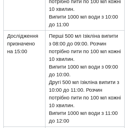
Дитяча гінекологія
потрібно пити по 100 мл кожні
10 хвилин.
Дитяча дерматовенерологія
Випити 1000 мл води з 10:00
Дитяча ендокринологія
до 11:00
Дитяча кардіоревматологія
Дослідження
Перші 500 мл Ізікліна випити
призначено
з 08:00 до 09:00. Розчин
Дитяча неврологія
на 15:00
потрібно пити по 100 мл кожні
Дитяча ортопедія і травматологія
10 хвилин.
Випити 1000 мл води з 09:00
Дитяча оториноларингологія
до 10:00.
Дитяча офтальмологія
Другі 500 мл Ізікліна випити з
10:00 до 11:00. Розчин
Дитяча урологія
потрібно пити по 100 мл кожні
Дитяча хірургія
10 хвилин.
Випити 1000 мл води з 11:00
Педіатрія
до 12:00