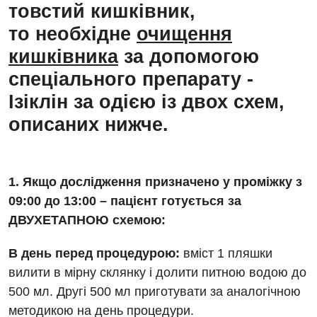
товстий кишківник,
то
необхідне
очищення
кишківника
за допомогою
Вакансії
спеціального препарату -
Заходи БПР
Діагностика
Ізіклін за одією із двох схем,
описаних нижче.
Інтернатура
Ангіографічні дослідження
Відділ госпіталізації
Енциклопедія
Діагностичне відділення
Відділення кардіосудинної патології та неврології
Програма лояльності
1. Якщо дослідження призначено у проміжку з
Ендоскопічне відділення
Відділення невідкладних станів
09:00 до 13:00 – пацієнт готується за
Відгуки
Інструментальна діагностика
ДВУХЕТАПНОЮ схемою:
Відділення інтенсивної терапії
Відео
Комп’ютерна томографія
Гінекологічне відділення
В день перед процедурою:
вміст 1 пляшки
Магнітно-резонансна томографія
вилити в мірну склянку і долити питною водою до
Денний стаціонар
Декларування
500 мл. Другі 500 мл приготувати за аналогічною
Мамографія
Діагностичне відділення
методикою на день процедури.
Лікування гострого інфаркту