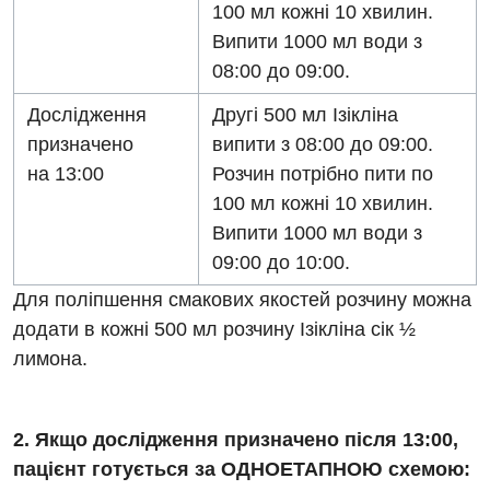
Медична психологія
100 мл кожні 10 хвилин.
Випити 1000 мл води з
Неврологія
08:00 до 09:00.
Нейрохірургія
Дослідження
Другі 500 мл Ізікліна
Онкологічне відділлення
призначено
випити з 08:00 до 09:00.
на 13:00
Розчин потрібно пити по
Оториноларингологія
100 мл кожні 10 хвилин.
Офтальмологічне відділення
Випити 1000 мл води з
09:00 до 10:00.
Педіатричне відділення
Для поліпшення смакових якостей розчину можна
Проктологія
додати в кожні 500 мл розчину Ізікліна сік ½
Пульмонологія
лимона.
Ревматологія
2. Якщо дослідження призначено після 13:00,
Судинна хірургія
пацієнт готується за ОДНОЕТАПНОЮ схемою:
Терапевтичне відділення