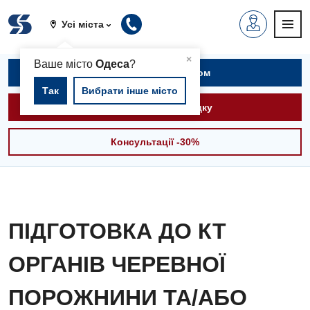
Усі міста
▲
×
Ваше місто
Одеса
?
Записатися на прийом
Так
Вибрати інше місто
Викликати швидку
Консультації -30%
ПІДГОТОВКА ДО КТ
ОРГАНІВ ЧЕРЕВНОЇ
ПОРОЖНИНИ ТА/АБО