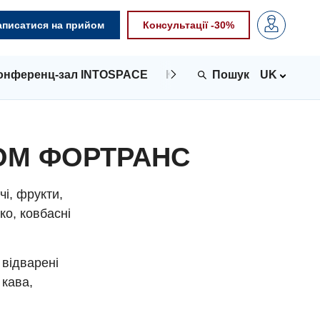
аписатися на прийом
Консультації -30%
онференц-зал INTOSPACE
Контакти
UK
ОМ ФОРТРАНС
чі, фрукти,
ко, ковбасні
 відварені
 кава,