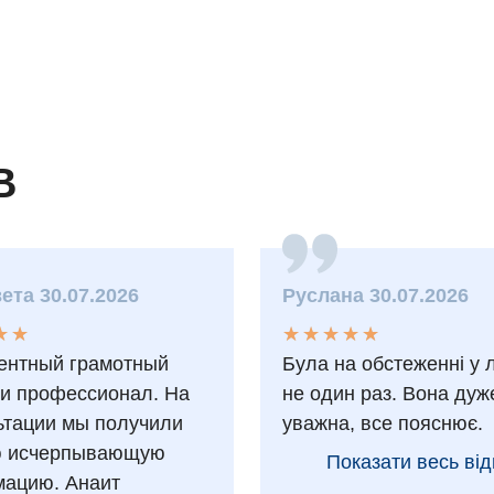
В
ета 30.07.2026
Руслана 30.07.2026
★
★
★
★
★
★
★
★
★
★
★
★
★
★
ентный грамотный
Була на обстеженні у 
 и профессионал. На
не один раз. Вона дуж
ьтации мы получили
уважна, все пояснює.
ю исчерпывающую
Показати весь від
ацию. Анаит