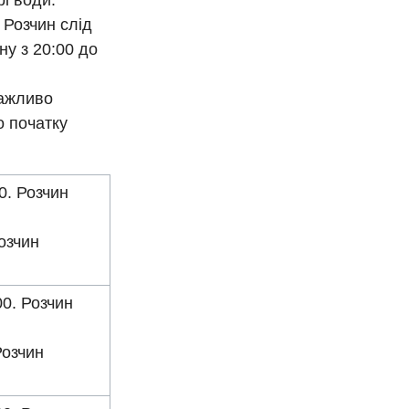
рі води.
 Розчин слід
ну з 20:00 до
Важливо
о початку
0. Розчин
озчин
00. Розчин
Розчин