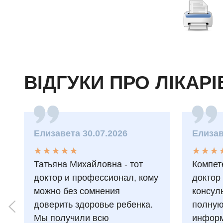
ВІДГУКИ ПРО ЛІКАРІ
Елизавета 30.07.2026
Елизав
★
★
★
★
★
★
★
★
★
★
★
★
★
★
★
★
Татьяна Михайловна - тот
Компет
доктор и профессионал, кому
доктор
можно без сомнения
консул
доверить здоровье ребенка.
полну
Мы получили всю
информ