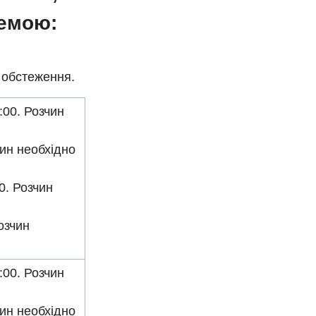
хемою:
у обстеження.
:00. Розчин
чин необхідно
0. Розчин
озчин
:00. Розчин
чин необхідно