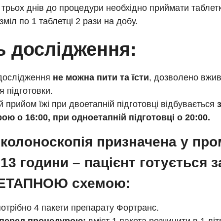
трьох днів до процедури необхідно приймати таблет
міл по 1 таблетці 2 рази на добу.
ь дослідження:
 дослідження
не можна пити та їсти
, дозволено вжив
я підготовки.
й прийом їжі при двоетапній підготовці відбувається
ою о 16:00, при одноетапній підготовці о 20:00.
колоноскопія призначена у про
 13 години – пацієнт готується з
ЕТАПНОЮ схемою:
потрібно 4 пакети препарату Фортранс.