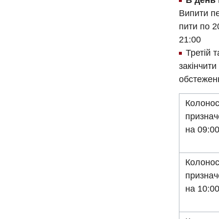
В день
Випити пе
пити по 2
21:00
Третій 
закінчити
обстежен
Колонос
призна
на 09:0
Колонос
призна
на 10:0