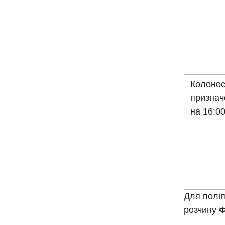
Колонос
призна
на 16:0
Для полі
розчину
Ф