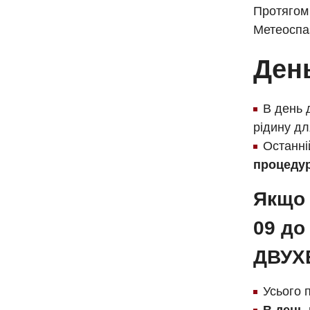
Протягом 
Метеоспаз
Ден
В день
рідину дл
Останні
процедур
Якщо 
09 до
ДВУХ
Усього 