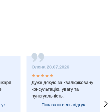
Олена 28.07.2026
★
★
★
★
★
★
★
★
★
★
лікаря
Дуже дякую за кваліфіковану
е
консультацію, увагу та
пунктуальність.
гук
Показати весь відгук