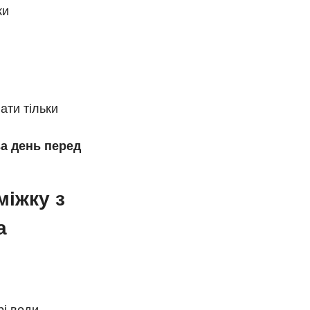
ки
ати тільки
за день перед
міжку з
а