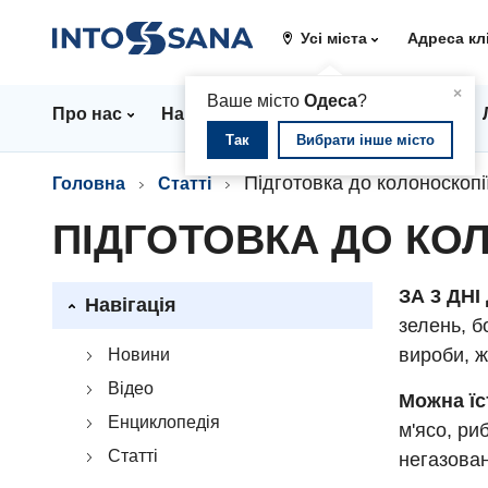
Усі міста
Адреса кл
▲
×
Ваше місто
Одеса
?
Про нас
Напрямки
Стаціонар
Ціни
Так
Вибрати інше місто
Підготовка до колоноскоп
Головна
Статті
ПІДГОТОВКА ДО КО
ЗА 3 ДН
Навігація
зелень, б
вироби, ж
Новини
Відео
Можна їс
Енциклопедія
м'ясо, риб
Статті
негазовані