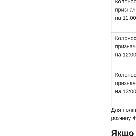
Колонос
призна
на 11:0
Колонос
призна
на 12:0
Колонос
призна
на 13:0
Для полі
розчину
Ф
Якщо 