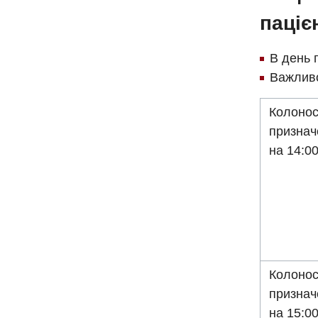
паціє
В день п
Важливо
Колонос
признач
на 14:0
Колонос
признач
на 15:0