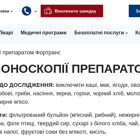
ініки
Викликати швидку
З
Лікарі
Медичні програми
Безоплатні послуги
К
ії препаратом Фортранс
ЛОНОСКОПІЇ ПРЕПАРАТ
І ДО ДОСЛІДЖЕННЯ:
виключити каші, мак, ягоди, ово
обові, гриби, насіння, зерна, горіхи, чорний хліб, моло
ирне м'ясо.
ти:
фільтрований бульйон (м'ясний, рибний), нежирні
а, філе птиці, твердий сир, сухарі з білого хліба, чай,
 напої, фруктові соки без м'якоті, кисіль.