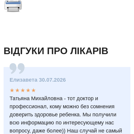
Гематологія
Гінекологічне відділення
Денний стаціонар
Дерматовенерологія
ВІДГУКИ ПРО ЛІКАРІВ
Дієтологія
Ендокринологія
Кардіологія
Елизавета 30.07.2026
Кардіохірургія
★
★
★
★
★
★
★
★
★
★
Мамологія
Татьяна Михайловна - тот доктор и
профессионал, кому можно без сомнения
Медична психологія
доверить здоровье ребенка. Мы получили
Неврологія
всю информацию по интересующему нас
вопросу, даже более)) Наш случай не самый
Нейрохірургія