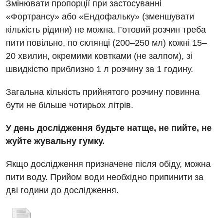
Змінювати пропорції при застосуванні
Українська
Офтальмологічне відділення
«Фортрансу» або «Ендофальку» (зменшувати
Для дорослих
Російська
Педіатричне відділення
кількість рідини) не можна. Готовий розчин треба
пити повільно, по склянці (200–250 мл) кожні 15–
Акушерство і гінекологія
Терапевтичне відділення
20 хвилин, окремими ковтками (не залпом), зі
Алергологія, імунологія
Травматологічне відділення
швидкістю приблизно 1 л розчину за 1 годину.
Андрологія
Урологічне відділення
Загальна кількість прийнятого розчину повинна
Безоплатні послуги
бути не більше чотирьох літрів.
Хірургічне відділення
Вакцинація
Швидка медична допомога
У день дослідження будьте натще, не пийте, не
жуйте жувальну гумку.
Відділення інтенсивної терапії
Відділення кардіосудинної патології та неврології
Якщо дослідження призначене після обіду, можна
пити воду. Прийом води необхідно припинити за
Відділення невідкладних станів
дві години до дослідження.
Гастроентерологія