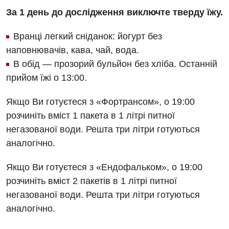
Вакансії
За 1 день до дослідження виключте тверду їжу.
Заходи БПР
Діагностика
Вранці легкий сніданок: йогурт без
Інтернатура
Ангіографічні дослідження
наповнювачів, кава, чай, вода.
Відділ госпіталізації
Енциклопедія
В обід — прозорий бульйон без хліба. Останній
Діагностичне відділення
Відділення кардіосудинної патології та неврології
прийом їжі о 13:00.
Програма лояльності
Ендоскопічне відділення
Відділення невідкладних станів
Якщо Ви готуєтеся з «Фортрансом», о 19:00
Відгуки
Інструментальна діагностика
Відділення інтенсивної терапії
розчиніть вміст 1 пакета в 1 літрі питної
Відео
Комп’ютерна томографія
негазованої води. Решта три літри готуються
Гінекологічне відділення
аналогічно.
Магнітно-резонансна томографія
Денний стаціонар
Декларування
Мамографія
Якщо Ви готуєтеся з «Ендофальком», о 19:00
Діагностичне відділення
Лікування гострого інфаркту
розчиніть вміст 2 пакетів в 1 літрі питної
Нейросонографія
негазованої води. Решта три літри готуються
Ендоскопічне відділення
Національний скринінг здоров’я 40+
Рентгенографія
аналогічно.
Онкологічне відділлення
УЗД