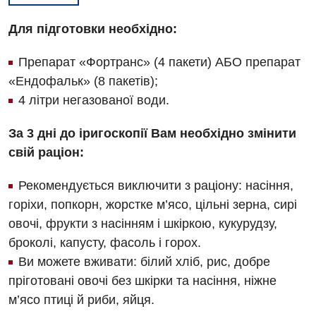
Для підготовки необхідно:
Препарат «Фортранс» (4 пакети) АБО препарат
«Ендофальк» (8 пакетів);
4 літри негазованої води.
За 3 дні до іригоскопії Вам необхідно змінити
свій раціон:
Рекомендується виключити з раціону: насіння,
горіхи, попкорн, жорстке м’ясо, цільні зерна, сирі
овочі, фрукти з насінням і шкіркою, кукурудзу,
броколі, капусту, фасоль і горох.
Ви можете вживати: білий хліб, рис, добре
пріготовані овочі без шкірки та насіння, ніжне
м’ясо птиці й риби, яйця.