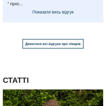
" прос...
Онкологічне відділлення
Показати весь відгук
Оториноларингологія
Офтальмологічне відділення
Педіатричне відділення
Дивитися всі відгуки про лікарів
Проктологія
Пульмонологія
Ревматологія
Судинна хірургія
СТАТТІ
Терапевтичне відділення
Терапія
Травматологічне відділення