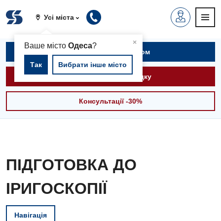
Усі міста
▲
×
Ваше місто
Одеса
?
Записатися на прийом
Так
Вибрати інше місто
Викликати швидку
Консультації -30%
ПІДГОТОВКА ДО
ІРИГОСКОПІЇ
Навігація