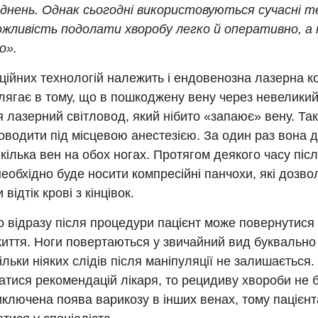
днень. Однак сьогодні використовуються сучасні тех
жливість подолати хворобу легко й оперативно, а 
о».
ційних технологій належить і ендовенозна лазерна ко
олягає в тому, що в пошкоджену вену через невелики
 лазерний світловод, який нібито «запаює» вену. Та
водити під місцевою анестезією. За один раз вона 
кілька вен на обох ногах. Протягом деякого часу пі
необхідно буде носити компресійні панчохи, які дозво
відтік крові з кінцівок.
 відразу після процедури пацієнт може повернутися
иття. Ноги повертаються у звичайний вид буквально
кільки ніяких слідів після маніпуляції не залишається
тися рекомендацій лікаря, то рецидиву хвороби не б
иключена поява варикозу в інших венах, тому пацієнт