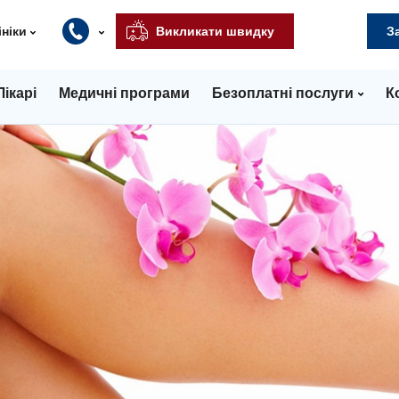
ініки
Викликати швидку
З
Лікарі
Медичні програми
Безоплатні послуги
К