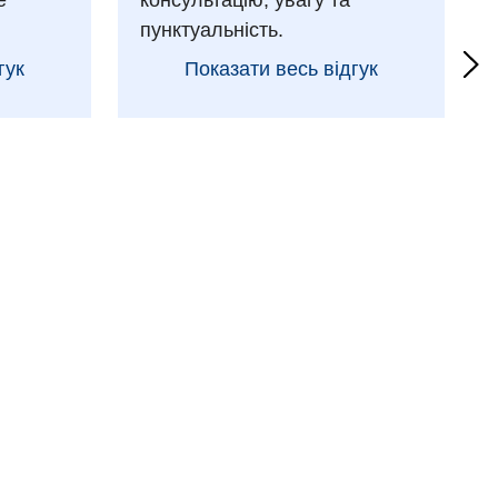
е
консультацію, увагу та
пунктуальність.
гук
Показати весь відгук