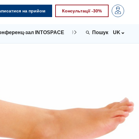
аписатися на прийом
Консультації -30%
онференц-зал INTOSPACE
Контакти
UK