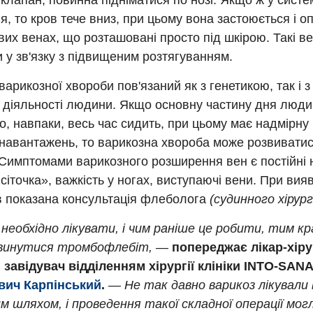
клапан, повинна підніматися по нозі. Якщо ж у систем
, то кров тече вниз, при цьому вона застоюється і о
их венах, що розташовані просто під шкірою. Такі в
 у зв'язку з підвищеним розтягуванням.
варикозної хвороби пов'язаний як з генетикою, так і 
 діяльності людини. Якщо основну частину дня люд
о, навпаки, весь час сидить, при цьому має надмірну 
 навантажень, то варикозна хвороба може розвиватис
Симптомами варикозного розширення вен є постійні 
сіточка», важкість у ногах, виступаючі вени. При вия
в показана консультація флеболога
(судинного хірург
необхідно лікувати, і чим раніше це робити, тим к
винутися тромбофлебіт,
—
попереджає лікар-хіру
, завідувач відділенням хірургії клініки INTO-SANA
вич Карпінський
.
—
Не так давно варикоз лікували
им шляхом, і проведення такої складної операції мо