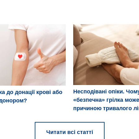
Несподівані опіки. Чом
ка до донації крові або
«безпечна» грілка може
 донором?
причиною тривалого л
Читати всі статті