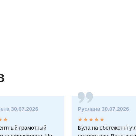
В
ета 30.07.2026
Руслана 30.07.2026
★
★
★
★
★
★
★
★
★
★
★
★
★
★
ентный грамотный
Була на обстеженні у 