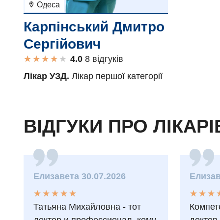
Одеса
Карпінський Дмитро
Сергійович
★
★
★
★
★
★
★
★
★
★
8 вiдгукiв
Лікар УЗД.
Лікар першої категорії
ВІДГУКИ ПРО ЛІКАРІ
Елизавета 30.07.2026
Елизав
★
★
★
★
★
★
★
★
★
★
★
★
★
★
★
★
Татьяна Михайловна - тот
Компет