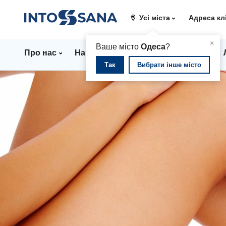
Усі міста
Адреса кл
▲
×
Ваше місто
Одеса
?
Про нас
Напрямки
Стаціонар
Ціни
Так
Вибрати інше місто