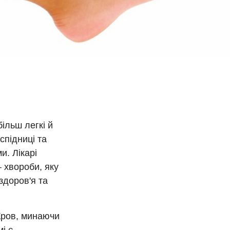
ільш легкі й
спідниці та
и. Лікарі
 хвороби, яку
здоров'я та
 Кров, минаючи