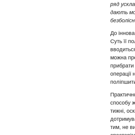
ряд ускла
дають мо
безболісн
До іннова
Суть її п
вводиться
можна про
прибрати 
операції 
поліпшити 
Практично
способу ж
тижні, ос
дотримува
тим, не в