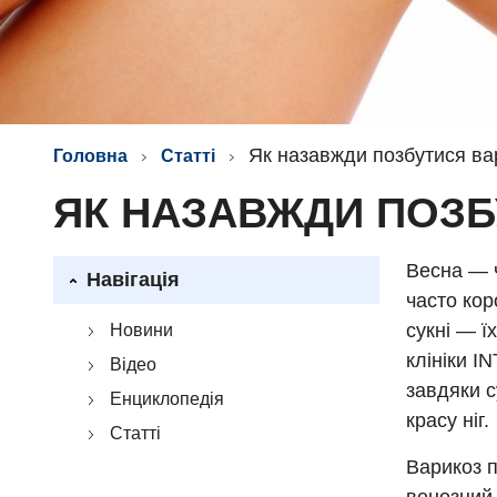
Як назавжди позбутися ва
Головна
Статті
ЯК НАЗАВЖДИ ПОЗБ
Весна — ч
Навігація
часто кор
сукні — ї
Новини
клініки I
Відео
завдяки с
Енциклопедія
красу ніг.
Статті
Варикоз п