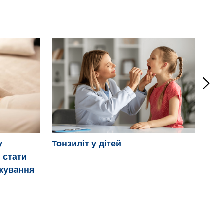
Мі
у
Тонзиліт у дітей
 стати
ікування