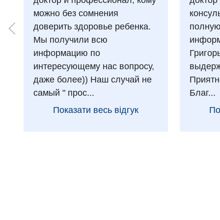
доктор и профессионал, кому
доктор
можно без сомнения
консул
доверить здоровье ребенка.
полну
Мы получили всю
информ
информацию по
Григор
интересующему нас вопросу,
выдерж
даже более)) Наш случай не
Приятн
самый " прос...
Благ...
Показати весь відгук
По