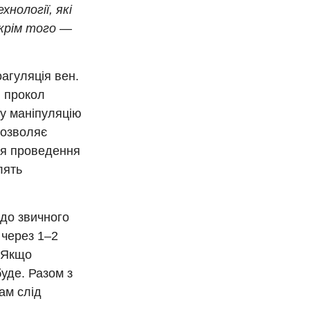
нології, які
крім того —
агуляція вен.
й прокол
ку маніпуляцію
дозволяє
сля проведення
лять
 до звичного
 через 1–2
. Якщо
уде. Разом з
ам слід