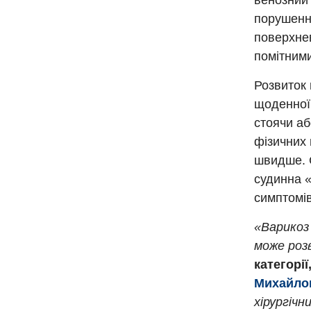
венозний 
порушення
поверхнев
помітними
Розвиток 
щоденної
стоячи аб
фізичних
швидше. 
судинна «
симптомі
«Варикоз 
може роз
категорії
Михайло
хірургічн