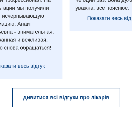
 и профессионал. На
не один раз. Вона дуж
ьтации мы получили
уважна, все пояснює.
ю исчерпывающую
Показати весь від
ацию. Анаит
ьевна - внимательная,
анная и вежливая.
о снова обращаться!
казати весь відгук
Дивитися всі відгуки про лікарів