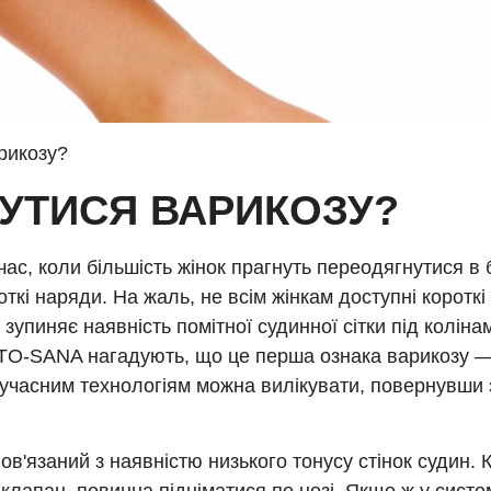
рикозу?
УТИСЯ ВАРИКОЗУ?
ас, коли більшість жінок прагнуть переодягнутися в б
откі наряди. На жаль, не всім жінкам доступні короткі 
х зупиняє наявність помітної судинної сітки під колінам
NTO-SANA нагадують, що це перша ознака варикозу —
учасним технологіям можна вилікувати, повернувши 
ов'язаний з наявністю низького тонусу стінок судин.