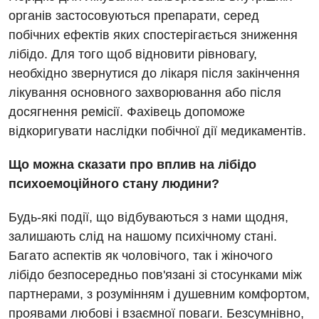
Дитяча ендокринологія
органів застосовуються препарати, серед
побічних ефектів яких спостерігається зниження
Дитяча кардіоревматологія
лібідо. Для того щоб відновити рівновагу,
Дитяча неврологія
необхідно звернутися до лікаря після закінчення
лікування основного захворювання або після
Дитяча ортопедія і травматологія
досягнення ремісії. Фахівець допоможе
Дитяча оториноларингологія
відкоригувати наслідки побічної дії медикаментів.
Дитяча офтальмологія
Що можна сказати про вплив на лібідо
Дитяча урологія
психоемоційного стану людини?
Дитяча хірургія
Будь-які події, що відбуваються з нами щодня,
залишають слід на нашому психічному стані.
Педіатрія
Багато аспектів як чоловічого, так і жіночого
лібідо безпосередньо пов'язані зі стосунками між
партнерами, з розумінням і душевним комфортом,
проявами любові і взаємної поваги. Безсумнівно,