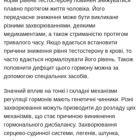
нормі рівень тестостерону повинен знижуватися
Нейрохірургія
плавно протягом життя чоловіка. Його
передчасне зниження може бути викликане
Онкологічне відділлення
різними захворюваннями, деякими
Оториноларингологія
медикаментами, а також стриманістю протягом
тривалого часу. Якщо вдається встановити
Офтальмологічне відділення
причини зниження рівня тестостерону в крові, то
Педіатричне відділення
часто вдається нормалізувати його рівень. Також
поповнити дефіцит цього гормону можна за
Проктологія
допомогою спеціальних засобів.
Пульмонологія
Значний вплив на тонкі і складні механізми
Ревматологія
регуляції гормонів мають генетичні чинники. Різні
Судинна хірургія
захворювання можуть призводити до розладу цих
механізмів, що стає причиною виникнення
Терапевтичне відділення
гормонального дисбалансу. Захворювання
Терапія
серцево-судинної системи, легенів, шлунка,