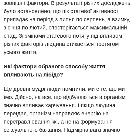
зовнішні фактори. В результаті різних досліджень
Вакансії
було встановлено, що пік статевої активності
припадає на період з липня по серпень, а взимку,
Заходи БПР
Діагностика
з січня по лютий, спостерігається максимальний
Інтернатура
Ангіографічні дослідження
спад. Зі змінами статевого потягу під впливом
Відділ госпіталізації
різних факторів людина стикається протягом
Енциклопедія
Діагностичне відділення
Відділення кардіосудинної патології та неврології
усього життя.
Програма лояльності
Ендоскопічне відділення
Відділення невідкладних станів
Які фактори обраного способу життя
Відгуки
Інструментальна діагностика
впливають на лібідо?
Відділення інтенсивної терапії
Відео
Комп’ютерна томографія
Гінекологічне відділення
Ще древні мудрі люди помітили: ми є те, що ми
Магнітно-резонансна томографія
їмо. Дійсно, на все, що відбуваються в організмі
Денний стаціонар
Декларування
значно впливає харчування. І якщо людина
Мамографія
Діагностичне відділення
переїдає, організм направляє енергію на
Лікування гострого інфаркту
Нейросонографія
перетравлювання їжі, а не на формування
Ендоскопічне відділення
Національний скринінг здоров’я 40+
сексуального бажання. Надмірна вага значно
Рентгенографія