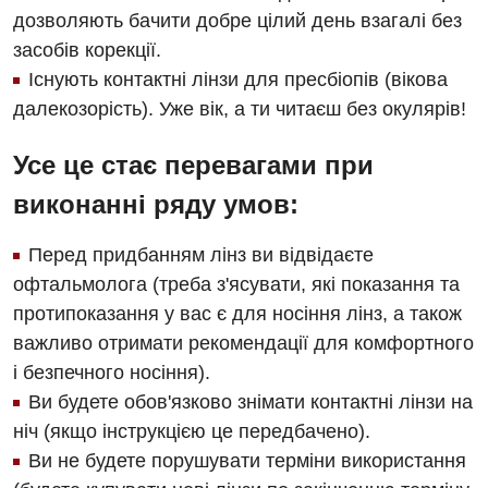
дозволяють бачити добре цілий день взагалі без
засобів корекції.
Існують контактні лінзи для пресбіопів (вікова
Вакансії
далекозорість). Уже вік, а ти читаєш без окулярів!
Заходи БПР
Діагностика
Усе це стає перевагами при
Інтернатура
Ангіографічні дослідження
виконанні ряду умов:
Відділ госпіталізації
Енциклопедія
Діагностичне відділення
Відділення кардіосудинної патології та неврології
Перед придбанням лінз ви відвідаєте
Програма лояльності
Ендоскопічне відділення
офтальмолога (треба з'ясувати, які показання та
Відділення невідкладних станів
Відгуки
протипоказання у вас є для носіння лінз, а також
Інструментальна діагностика
Відділення інтенсивної терапії
важливо отримати рекомендації для комфортного
Відео
Комп’ютерна томографія
і безпечного носіння).
Гінекологічне відділення
Магнітно-резонансна томографія
Ви будете обов'язково знімати контактні лінзи на
Денний стаціонар
Декларування
ніч (якщо інструкцією це передбачено).
Мамографія
Ви не будете порушувати терміни використання
Діагностичне відділення
Лікування гострого інфаркту
Нейросонографія