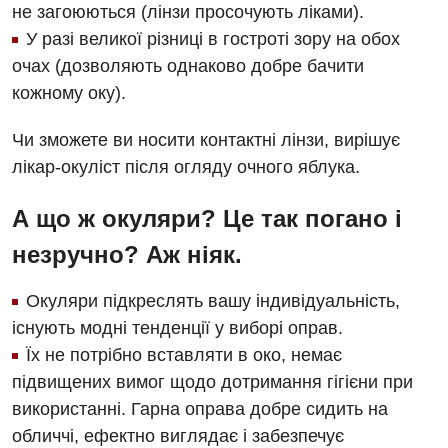
Відділення невідкладних станів
не загоюються (лінзи просочують ліками).
У разі великої різниці в гостроті зору на обох
Гастроентерологія
очах (дозволяють однаково добре бачити
Гематологія
кожному оку).
Гінекологічне відділення
Чи зможете ви носити контактні лінзи, вирішує
Денний стаціонар
лікар-окуліст після огляду очного яблука.
Дерматовенерологія
А що ж окуляри? Це так погано і
Дієтологія
незручно? Аж ніяк.
Ендокринологія
Окуляри підкреслять вашу індивідуальність,
Кардіологія
існують модні тенденції у виборі оправ.
Їх не потрібно вставляти в око, немає
Кардіохірургія
підвищених вимог щодо дотримання гігієни при
Мамологія
використанні. Гарна оправа добре сидить на
обличчі, ефектно виглядає і забезпечує
Медична психологія