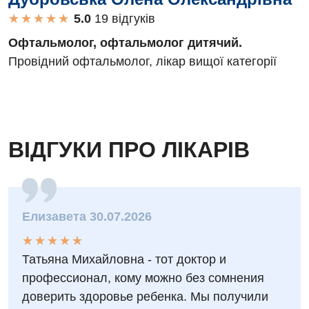
★
★
★
★
★
★
★
★
★
★
19 вiдгукiв
Офтальмолог, офтальмолог дитячий.
Провідний офтальмолог, лікар вищої категорії
ВІДГУКИ ПРО ЛІКАРІВ
Елизавета 30.07.2026
★
★
★
★
★
★
★
★
★
★
Татьяна Михайловна - тот доктор и
профессионал, кому можно без сомнения
доверить здоровье ребенка. Мы получили