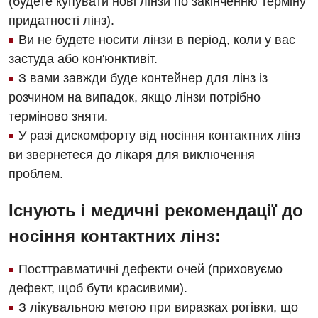
(будете купувати нові лінзи по закінченню терміну
Ендоскопічне відділення
Національний скринінг здоров’я 40+
придатності лінз).
Рентгенографія
Ви не будете носити лінзи в період, коли у вас
Онкологічне відділлення
УЗД
застуда або кон'юнктивіт.
Українська
Офтальмологічне відділення
З вами завжди буде контейнер для лінз із
Для дорослих
Російська
розчином на випадок, якщо лінзи потрібно
Педіатричне відділення
терміново зняти.
Акушерство і гінекологія
Терапевтичне відділення
У разі дискомфорту від носіння контактних лінз
Алергологія, імунологія
ви звернетеся до лікаря для виключення
Травматологічне відділення
проблем.
Андрологія
Урологічне відділення
Існують і медичні рекомендації до
Безоплатні послуги
Хірургічне відділення
носіння контактних лінз:
Вакцинація
Швидка медична допомога
Відділення інтенсивної терапії
Посттравматичні дефекти очей (приховуємо
дефект, щоб бути красивими).
Відділення кардіосудинної патології та неврології
З лікувальною метою при виразках рогівки, що