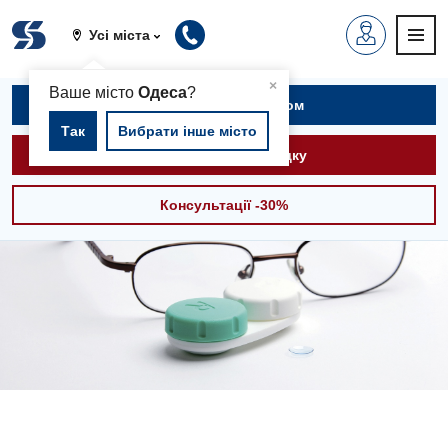
Усі міста
▲
×
Ваше місто
Одеса
?
Записатися на прийом
Так
Вибрати інше місто
Викликати швидку
Консультації -30%