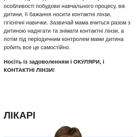
особливості побудови навчального процесу, вік
Дитяча дерматовенерологія
дитини, її бажання носити контактні лінзи,
гігієнічні навички. Зазвичай мама вчиться разом з
Дитяча ендокринологія
дитиною надягати та знімати контактні лінзи, а
Дитяча кардіоревматологія
потім під періодичним контролем мами дитина
Дитяча неврологія
робить все це самостійно.
Дитяча ортопедія і травматологія
Носіть із задоволенням і ОКУЛЯРИ, і
КОНТАКТНІ ЛІНЗИ!
Дитяча оториноларингологія
Дитяча офтальмологія
Дитяча урологія
Дитяча хірургія
ЛІКАРІ
Педіатрія