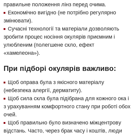
правильне положення лінз перед очима.
Неврологія
Економічно вигідно (не потрібно регулярно
змінювати).
Нейрохірургія
Сучасні технології та матеріали дозволяють
Онкологічне відділлення
зробити процес носіння окулярів приємним і
улюбленим (полегшене скло, ефект
Оториноларингологія
«хамелеона»).
Офтальмологічне відділення
При підборі окулярів важливо:
Педіатричне відділення
Щоб оправа була з якісного матеріалу
Проктологія
(небезпека алергії, дерматиту).
Пульмонологія
Щоб сила скла була підібрана для кожного ока і
з урахуванням комфортного стану при роботі обох
Ревматологія
очей.
Судинна хірургія
Щоб правильно було визначено міжцентрову
відстань. Часто, через брак часу і коштів, люди
Терапевтичне відділення