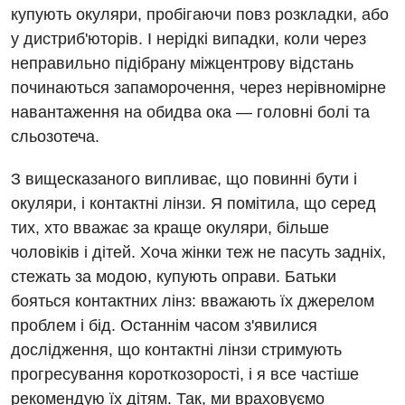
купують окуляри, пробігаючи повз розкладки, або
Терапія
у дистриб'юторів. І нерідкі випадки, коли через
неправильно підібрану міжцентрову відстань
Травматологічне відділення
починаються запаморочення, через нерівномірне
Травматологія і ортопедія
навантаження на обидва ока — головні болі та
Урологічне відділення
сльозотеча.
Урологія
З вищесказаного випливає, що повинні бути і
окуляри, і контактні лінзи. Я помітила, що серед
Фізіотерапія
тих, хто вважає за краще окуляри, більше
Хірургічне відділення
чоловіків і дітей. Хоча жінки теж не пасуть задніх,
стежать за модою, купують оправи. Батьки
Для дітей
бояться контактних лінз: вважають їх джерелом
проблем і бід. Останнім часом з'явилися
Дитяча алергологія
дослідження, що контактні лінзи стримують
Дитяча гастроентерологія
прогресування короткозорості, і я все частіше
рекомендую їх дітям. Так, ми враховуємо
Дитяча гінекологія