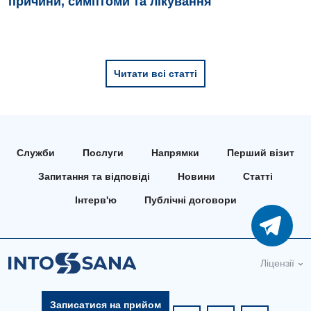
причини, симптоми та лікування
Дитяча ендокринологія
Дитяча кардіоревматологія
Дитяча неврологія
Читати всі статті
Дитяча ортопедія і травматологія
Дитяча оториноларингологія
Дитяча офтальмологія
Служби
Послуги
Напрямки
Перший візит
Запитання та відповіді
Новини
Статті
Дитяча урологія
Інтерв'ю
Публічні договори
Дитяча хірургія
Педіатрія
Ліцензії
Записатися на прийом