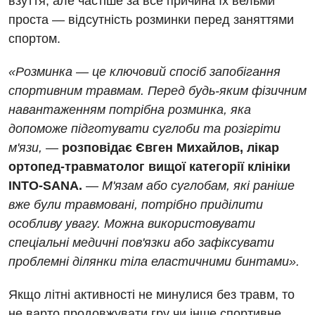
взуття, але частіше за все причина їх вельми
проста — відсутність розминки перед заняттями
Вакансії
спортом.
Заходи БПР
Діагностика
«Розминка — це ключовий спосіб запобігання
Інтернатура
Ангіографічні дослідження
спортивним травмам. Перед будь-яким фізичним
Відділ госпіталізації
Енциклопедія
Діагностичне відділення
навантаженням потрібна розминка, яка
Відділення кардіосудинної патології та неврології
допоможе підготувати суглоби та розігріти
Програма лояльності
Ендоскопічне відділення
м'язи, —
розповідає Євген Михайлов, лікар
Відділення невідкладних станів
Відгуки
Інструментальна діагностика
ортопед-травматолог вищої категорії клініки
Відділення інтенсивної терапії
INTO-SANA.
—
М'язам або суглобам, які раніше
Відео
Комп’ютерна томографія
вже були травмовані, потрібно приділити
Гінекологічне відділення
Магнітно-резонансна томографія
особливу увагу. Можна використовувати
Денний стаціонар
Декларування
спеціальні медичні пов'язки або зафіксувати
Мамографія
Діагностичне відділення
проблемні ділянки тіла еластичними бинтами».
Лікування гострого інфаркту
Нейросонографія
Ендоскопічне відділення
Національний скринінг здоров’я 40+
Якщо літні активності не минулися без травм, то
Рентгенографія
не варто продовжувати гру чи інше спортивне