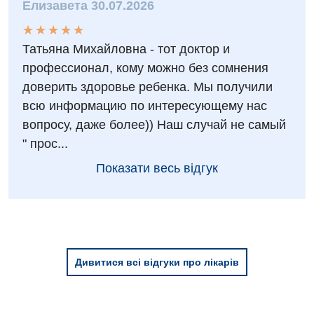
Елизавета 30.07.2026
Нейрохірургія
★
★
★
★
★
★
★
★
★
★
Онкологічне відділлення
Татьяна Михайловна - тот доктор и
профессионал, кому можно без сомнения
Оториноларингологія
доверить здоровье ребенка. Мы получили
Офтальмологічне відділення
всю информацию по интересующему нас
вопросу, даже более)) Наш случай не самый
Педіатричне відділення
" прос...
Проктологія
Показати весь відгук
Пульмонологія
Ревматологія
Судинна хірургія
Дивитися всі відгуки про лікарів
Терапевтичне відділення
Терапія