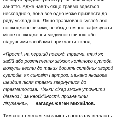
Онкологічне відділлення
УЗД
заняття. Адже навіть якщо травма здається
Українська
Офтальмологічне відділення
нескладною, вона все одно може призвести до
Для дорослих
Російська
ряду ускладнень. Якщо травмовано суглоб або
Педіатричне відділення
пошкоджено зв'язки, необхідно міцно зафіксувати
Акушерство і гінекологія
Терапевтичне відділення
місце пошкодження медичною шиною або
Алергологія, імунологія
підручними засобами і прикласти холод.
Травматологічне відділення
Андрологія
Урологічне відділення
«Прості, на перший погляд, травми, такі як
забій або розтягнення зв'язок колінного суглоба,
Безоплатні послуги
Хірургічне відділення
можуть вести до таких досить складних хвороб
Вакцинація
Швидка медична допомога
суглобів, як синовіт і артроз. Бажано якомога
швидше після травми звернутися до
Відділення інтенсивної терапії
травматолога. Тільки лікар зможе уточнити
Відділення кардіосудинної патології та неврології
діагноз і, за необхідності, призначити
лікування»,
—
нагадує Євген Михайлов.
Відділення невідкладних станів
Гастроентерологія
Тим спортсменам, які замість спортзалу віддають