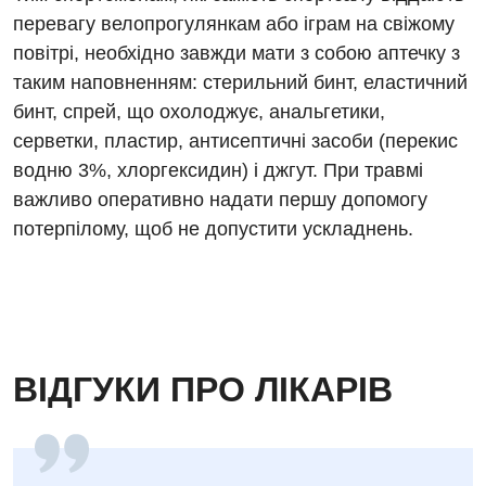
перевагу велопрогулянкам або іграм на свіжому
Гематологія
повітрі, необхідно завжди мати з собою аптечку з
Гінекологічне відділення
таким наповненням: стерильний бинт, еластичний
бинт, спрей, що охолоджує, анальгетики,
Денний стаціонар
серветки, пластир, антисептичні засоби (перекис
Дерматовенерологія
водню 3%, хлоргексидин) і джгут. При травмі
важливо оперативно надати першу допомогу
Дієтологія
потерпілому, щоб не допустити ускладнень.
Ендокринологія
Кардіологія
Кардіохірургія
Мамологія
ВІДГУКИ ПРО ЛІКАРІВ
Медична психологія
Неврологія