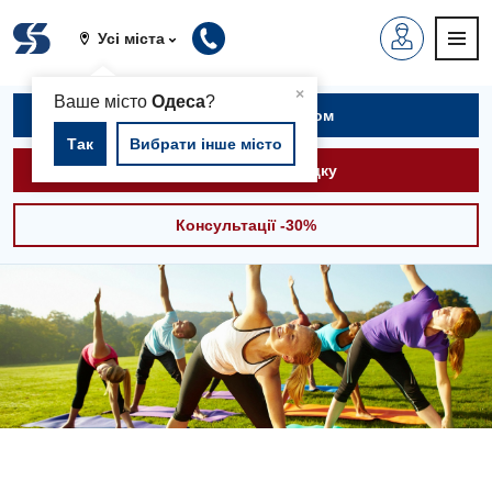
Усі міста
▲
×
Ваше місто
Одеса
?
Записатися на прийом
Так
Вибрати інше місто
Викликати швидку
Консультації -30%