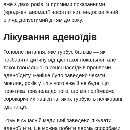
Дитяча гінекологія
вже з двох років. З прямими показаннями
(вроджені аномалії носоглотки), ендоскопічний
Дитяча дерматовенерологія
огляд допустимий дітям до року.
Дитяча ендокринологія
Лікування аденоїдів
Дитяча кардіоревматологія
Дитяча неврологія
Головне питання, яке турбує батьків — як
Дитяча ортопедія і травматологія
позбавити дитину від цієї такої локальної, але
такої глобальної в сенсі наслідків проблеми —
Дитяча оториноларингологія
аденоїдиту. Раніше було заведено чекати —
Дитяча офтальмологія
мовляв, років у 14 нічого вже й не буде. Ця
практика призвела до того, що ми приймаємо
Дитяча урологія
сорокарічних пацієнтів, яких турбують неліковані
Дитяча хірургія
аденоїди.
Педіатрія
Тому в сучасній медицині заведено лікувати
аденоїдити. Це можна робити двома способами