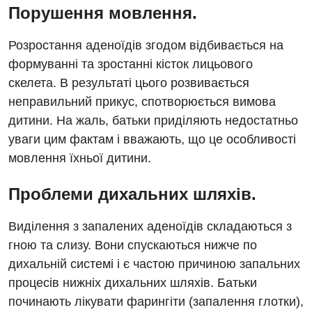
Порушення мовлення.
Відділення невідкладних станів
Гастроентерологія
Розростання аденоїдів згодом відбивається на
формуванні та зростанні кісток лицьового
Гематологія
скелета. В результаті цього розвивається
Гінекологічне відділення
неправильний прикус, спотворюється вимова
дитини. На жаль, батьки приділяють недостатньо
Денний стаціонар
уваги цим фактам і вважають, що це особливості
Дерматовенерологія
мовлення їхньої дитини.
Дієтологія
Проблеми дихальних шляхів.
Ендокринологія
Виділення з запалених аденоїдів складаються з
Кардіологія
гною та слизу. Вони спускаються нижче по
Кардіохірургія
дихальній системі і є частою причиною запальних
процесів нижніх дихальних шляхів. Батьки
Мамологія
починають лікувати фарингіти (запалення глотки),