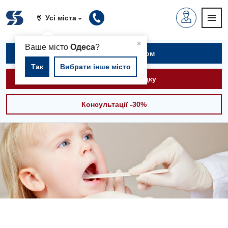
Усі міста
▲
×
Ваше місто
Одеса
?
Записатися на прийом
Так
Вибрати інше місто
Викликати швидку
Консультації -30%