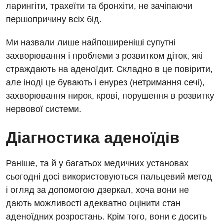
Медична психологія
ларингіти, трахеїти та бронхіти, не зачіпаючи
першопричину всіх бід.
Неврологія
Ми назвали лише найпоширеніші супутні
Нейрохірургія
захворювання і проблеми з розвитком діток, які
Онкологічне відділлення
страждають на аденоїдит. Складно в це повірити,
але іноді це бувають і енурез (нетримання сечі),
Оториноларингологія
захворювання нирок, крові, порушення в розвитку
Офтальмологічне відділення
нервової системи.
Педіатричне відділення
Діагностика аденоїдів
Проктологія
Пульмонологія
Раніше, та й у багатьох медичних установах
сьогодні досі використовуються пальцевий метод
Ревматологія
і огляд за допомогою дзеркал, хоча вони не
Судинна хірургія
дають можливості адекватно оцінити стан
аденоїдних розростань. Крім того, вони є досить
Терапевтичне відділення