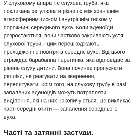
У слуховому апараті є слухова труба, яка
покликана регулювати різницю між зовнішнім
атмосферним тиском і внутрішнім тиском у
порожнині середнього вуха. Коли аденоїди
Вакансії
розростаються, вони частково закривають устя
Заходи БПР
Діагностика
слухової труби, і цим перешкоджають
проходженню повітря в середнє вухо. Від цього
Інтернатура
Ангіографічні дослідження
Відділ госпіталізації
страждає барабанна перетинка, яка відповідає за
Енциклопедія
Діагностичне відділення
рівень слуху дитини. Вона починає пропускати
Відділення кардіосудинної патології та неврології
репліки, не реагувати на звернення,
Програма лояльності
Ендоскопічне відділення
Відділення невідкладних станів
перепитувати. Крім того, на слухову трубу в разі
Відгуки
Інструментальна діагностика
запалених аденоїдів можуть потрапляти
Відділення інтенсивної терапії
виділення, які на них накопичуються. Це викликає
Відео
Комп’ютерна томографія
Гінекологічне відділення
часті середні отити — запалення середнього
Магнітно-резонансна томографія
вуха.
Денний стаціонар
Декларування
Мамографія
Часті та затяжні застуди.
Діагностичне відділення
Лікування гострого інфаркту