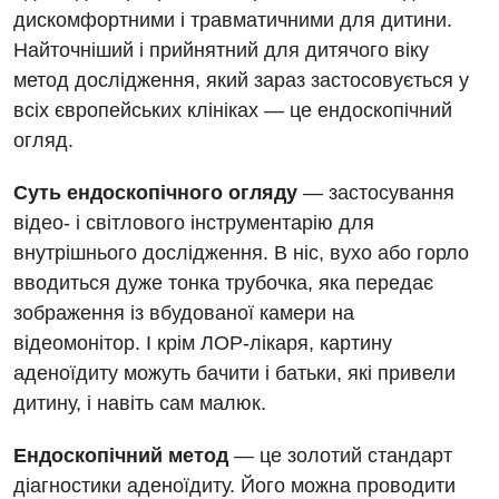
дискомфортними і травматичними для дитини.
Терапія
Найточніший і прийнятний для дитячого віку
метод дослідження, який зараз застосовується у
Травматологічне відділення
всіх європейських клініках — це ендоскопічний
Травматологія і ортопедія
огляд.
Урологічне відділення
Суть ендоскопічного огляду
— застосування
відео- і світлового інструментарію для
Урологія
внутрішнього дослідження. В ніс, вухо або горло
Фізіотерапія
вводиться дуже тонка трубочка, яка передає
зображення із вбудованої камери на
Хірургічне відділення
відеомонітор. І крім ЛОР-лікаря, картину
Для дітей
аденоїдиту можуть бачити і батьки, які привели
дитину, і навіть сам малюк.
Дитяча алергологія
Ендоскопічний метод
— це золотий стандарт
Дитяча гастроентерологія
діагностики аденоїдиту. Його можна проводити