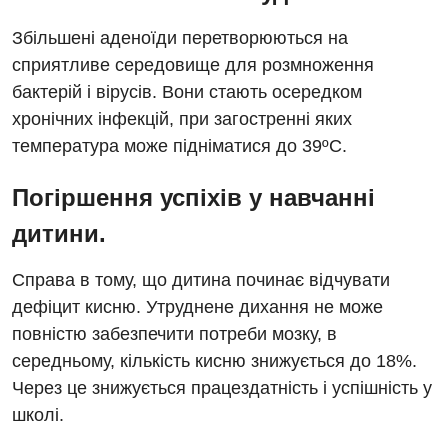
Нейросонографія
Ендоскопічне відділення
Національний скринінг здоров’я 40+
Збільшені аденоїди перетворюються на
Рентгенографія
сприятливе середовище для розмноження
Онкологічне відділлення
УЗД
бактерій і вірусів. Вони стають осередком
Українська
Офтальмологічне відділення
хронічних інфекцій, при загостренні яких
Для дорослих
Російська
температура може підніматися до 39ºС.
Педіатричне відділення
Акушерство і гінекологія
Терапевтичне відділення
Погіршення успіхів у навчанні
Алергологія, імунологія
дитини.
Травматологічне відділення
Андрологія
Урологічне відділення
Справа в тому, що дитина починає відчувати
Безоплатні послуги
дефіцит кисню. Утруднене дихання не може
Хірургічне відділення
повністю забезпечити потреби мозку, в
Вакцинація
Швидка медична допомога
середньому, кількість кисню знижується до 18%.
Відділення інтенсивної терапії
Через це знижується працездатність і успішність у
школі.
Відділення кардіосудинної патології та неврології