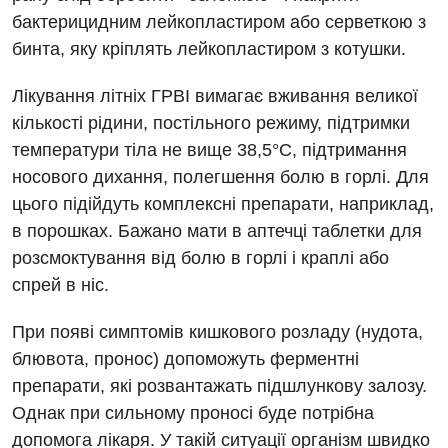
Відділення інтенсивної терапії
бактерицидним лейкопластиром або серветкою з
бинта, яку кріплять лейкопластиром з котушки.
Відділення кардіосудинної патології та неврології
Лікування літніх ГРВІ вимагає вживання великої
Відділення невідкладних станів
кількості рідини, постільного режиму, підтримки
Гастроентерологія
температури тіла не вище 38,5°C, підтримання
носового дихання, полегшення болю в горлі. Для
Гематологія
цього підійдуть комплексні препарати, наприклад,
Гінекологічне відділення
в порошках. Бажано мати в аптечці таблетки для
розсмоктування від болю в горлі і краплі або
Денний стаціонар
спрей в ніс.
Дерматовенерологія
При появі симптомів кишкового розладу (нудота,
Дієтологія
блювота, пронос) допоможуть ферментні
Ендокринологія
препарати, які розвантажать підшлункову залозу.
Однак при сильному проносі буде потрібна
Кардіологія
допомога лікаря. У такій ситуації організм швидко