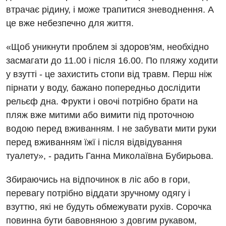
Кардіохірургія
втрачає рідину, і може трапитися зневоднення. А
це вже небезпечно для життя.
Мамологія
«Щоб уникнути проблем зі здоров'ям, необхідно
Медична психологія
засмагати до 11.00 і після 16.00. По пляжу ходити
Неврологія
у взутті - це захистить стопи від травм. Перш ніж
Нейрохірургія
пірнати у воду, бажано попередньо дослідити
рельєф дна. Фрукти і овочі потрібно брати на
Онкологічне відділлення
пляж вже митими або вимити під проточною
Оториноларингологія
водою перед вживанням. І не забувати мити руки
перед вживанням їжї і після відвідування
Офтальмологічне відділення
туалету», - радить Ганна Миколаївна Бубирьова.
Педіатричне відділення
Збираючись на відпочинок в ліс або в гори,
Проктологія
перевагу потрібно віддати зручному одягу і
взуттю, які не будуть обмежувати рухів. Сорочка
Пульмонологія
повинна бути бавовняною з довгим рукавом,