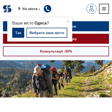
Усі міста
▲
×
Ваше місто
Одеса
?
Записатися на прийом
Так
Вибрати інше місто
Викликати швидку
Консультації -30%