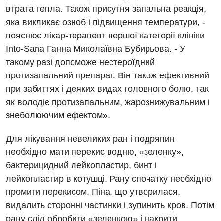
Магнітно-резонансна томографія
втрата тепла. Також присутня запальна реакція,
Денний стаціонар
Декларування
яка викликає озноб і підвищення температури, -
Мамографія
пояснює лікар-терапевт першої категорії клініки
Діагностичне відділення
Лікування гострого інфаркту
Нейросонографія
Into-Sana Ганна Миколаївна Бубирьова. - У
Ендоскопічне відділення
Національний скринінг здоров’я 40+
такому разі допоможе нестероїдний
Рентгенографія
протизапальний препарат. Він також ефективний
Онкологічне відділлення
УЗД
при забиттях і деяких видах головного болю, так
Українська
Офтальмологічне відділення
як володіє протизапальним, жарознижувальним і
Для дорослих
Російська
знеболюючим ефектом».
Педіатричне відділення
Акушерство і гінекологія
Терапевтичне відділення
Для лікування невеликих ран і подряпин
необхідно мати перекис водню, «зеленку»,
Алергологія, імунологія
Травматологічне відділення
бактерицидний лейкопластир, бинт і
Андрологія
Урологічне відділення
лейкопластир в котушці. Рану спочатку необхідно
промити перекисом. Піна, що утворилася,
Безоплатні послуги
Хірургічне відділення
видалить сторонні частинки і зупинить кров. Потім
Вакцинація
Швидка медична допомога
рану слід обробити «зеленкою» і накрити