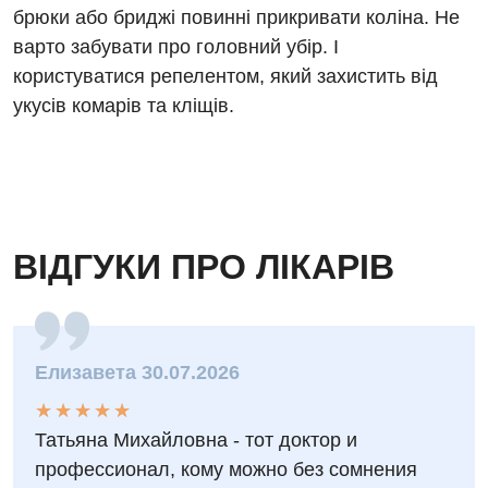
Ревматологія
брюки або бриджі повинні прикривати коліна. Не
варто забувати про головний убір. І
Судинна хірургія
користуватися репелентом, який захистить від
Терапевтичне відділення
укусів комарів та кліщів.
Терапія
Травматологічне відділення
Травматологія і ортопедія
ВІДГУКИ ПРО ЛІКАРІВ
Урологічне відділення
Урологія
Фізіотерапія
Елизавета 30.07.2026
Хірургічне відділення
★
★
★
★
★
★
★
★
★
★
Татьяна Михайловна - тот доктор и
Для дітей
профессионал, кому можно без сомнения