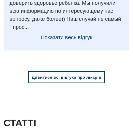
Дитяча алергологія
доверить здоровье ребенка. Мы получили
всю информацию по интересующему нас
Дитяча гастроентерологія
вопросу, даже более)) Наш случай не самый
Дитяча гінекологія
" прос...
Показати весь відгук
Дитяча дерматовенерологія
Дитяча ендокринологія
Дитяча кардіоревматологія
Дитяча неврологія
Дивитися всі відгуки про лікарів
Дитяча ортопедія і травматологія
Дитяча оториноларингологія
Дитяча офтальмологія
СТАТТІ
Дитяча урологія
Дитяча хірургія