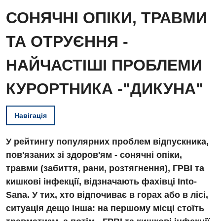
СОНЯЧНІ ОПІКИ, ТРАВМИ
ТА ОТРУЄННЯ -
НАЙЧАСТІШІ ПРОБЛЕМИ
КУРОРТНИКА -"ДИКУНА"
Навігація
У рейтингу популярних проблем відпускника,
пов'язаних зі здоров'ям - сонячні опіки,
травми (забиття, рани, розтягнення), ГРВІ та
кишкові інфекції, відзначають фахівці Into-
Sana. У тих, хто відпочиває в горах або в лісі,
ситуація дещо інша: на першому місці стоїть