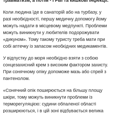
травматизм, а потім - ГРВІ та кишкові інфекції.
Коли людина їде в санаторій або на турбазу, у
разі необхідності, першу медичну допомогу йому
можуть надати в місцевому медпункті. Проблеми
можуть виникнути у любителів подорожувати
«дикуном». Тому такому туристу треба мати при
Вакансії
собі аптечку із запасом необхідних медикаментів.
Заходи БПР
Діагностика
У відпустку до моря необхідно взяти з собою
сонцезахисний крем з високим фактором захисту.
Інтернатура
Ангіографічні дослідження
Відділ госпіталізації
При сонячному опіку допоможе мазь або спрей з
Енциклопедія
Діагностичне відділення
пантенолом.
Відділення кардіосудинної патології та неврології
Програма лояльності
Ендоскопічне відділення
«Сонячний опік поширюється на більшу площу
Відділення невідкладних станів
Відгуки
Інструментальна діагностика
шкіри, тому можуть виникнути проблеми із
Відділення інтенсивної терапії
терморегуляцією: судини обпаленої області
Відео
Комп’ютерна томографія
розширюються, і в цій зоні відбувається велика
Гінекологічне відділення