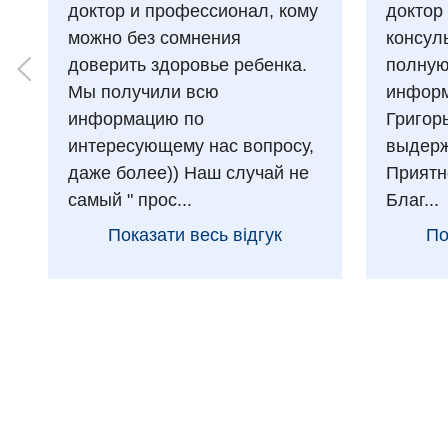
доктор и профессионал, кому
доктор
можно без сомнения
консул
доверить здоровье ребенка.
полну
Мы получили всю
информ
информацию по
Григор
интересующему нас вопросу,
выдерж
даже более)) Наш случай не
Приятн
самый " прос...
Благ...
Показати весь відгук
По