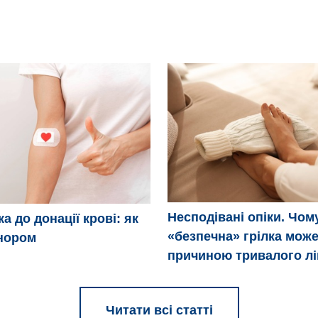
Несподівані опіки. Чом
а до донації крові: як
«безпечна» грілка може
нором
причиною тривалого л
Читати всі статті