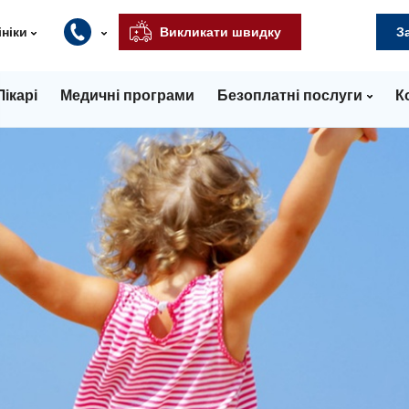
ініки
Викликати швидку
З
Лікарі
Медичні програми
Безоплатні послуги
К