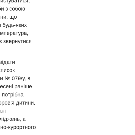
ристуватися,
би з собою
ини, що
и будь-яких
емпература,
ає звернутися
відати
список
и № 079/у, в
несені раніше
 потрібна
оров'я дитини,
ані
ліджень, а
рно-курортного