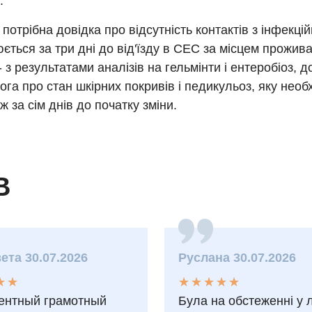
.
, потрібна довідка про відсутність контактів з інфекц
ться за три дні до від'їзду в СЕС за місцем прожива
- з результатами аналізів на гельмінти і ентеробіоз, д
га про стан шкірних покривів і педикульоз, яку необ
ж за сім днів до початку зміни.
В
ета 30.07.2026
Руслана 30.07.2026
★
★
★
★
★
★
★
★
★
★
★
★
★
★
ентный грамотный
Була на обстеженні у 