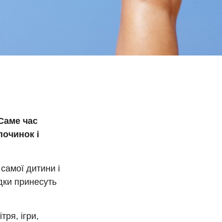
 Саме час
починок і
самої дитини і
дки принесуть
тря, ігри,