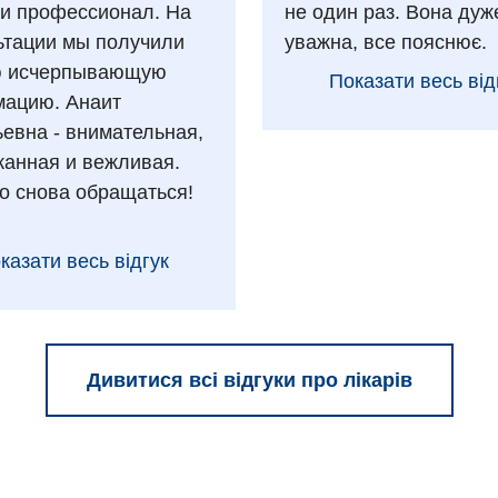
 и профессионал. На
не один раз. Вона дуж
ьтации мы получили
уважна, все пояснює.
ю исчерпывающую
Показати весь від
ацию. Анаит
ьевна - внимательная,
анная и вежливая.
о снова обращаться!
казати весь відгук
Дивитися всі відгуки про лікарів