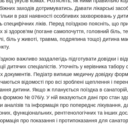
зь від укусів комах. Роз'ясніть, як ними правильно ко
біжних заходів дотримуватись. Давати лікарські засо
тільки в разі наявності особливих захворювань у дит
 специфічних ліків. Перед поїздкою поясніть, що пр
 зі здоров'ям (погане самопочуття, головний біль, т
рлі, біль у животі, травма, подряпина тощо) дитина м
кту.
здкою важливо заздалегідь підготувати довідки і від
ції дитячих спеціалістів. Уточніть у керівника табору 
х документів. Педіатр випише медичну довідку форм
ачаються відомості про всі зроблені щеплення і пере
ння дитини. Якщо ж планується поїздка в санаторій,
а формою № 076/у. У ній вказуються дані про стан зд
и аналізів та інформація про попереднє лікування, д
них, функціональних, рентгенологічних та інших дос
ормація про показання і протипоказання для санато