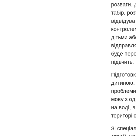
розваги. 
табір, ро
відвідува
контролем
дітьми аб
відправля
буде пере
підвчить,
Підготовк
дитиною. 
проблеми 
мову з од
на воді, 
територію
Зі спеціа