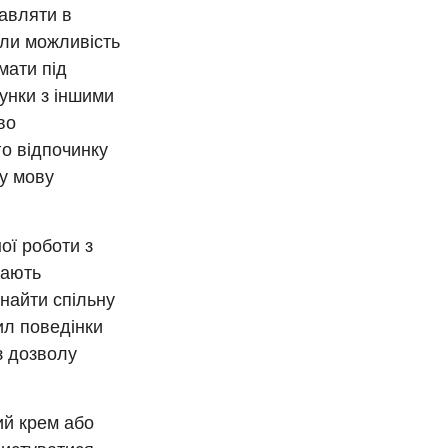
равляти в
али можливість
мати під
унки з іншими
во
го відпочинку
ну мову
ої роботи з
кають
знайти спільну
ил поведінки
ез дозволу
ий крем або