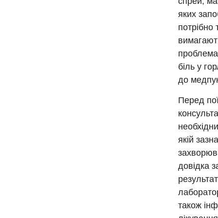
спрей, ма
яких запо
потрібно 
вимагають
проблемах
біль у го
до медпун
Перед пої
консульта
необхідни
якій зазн
захворюва
довідка з
результат
лаборатор
також інф