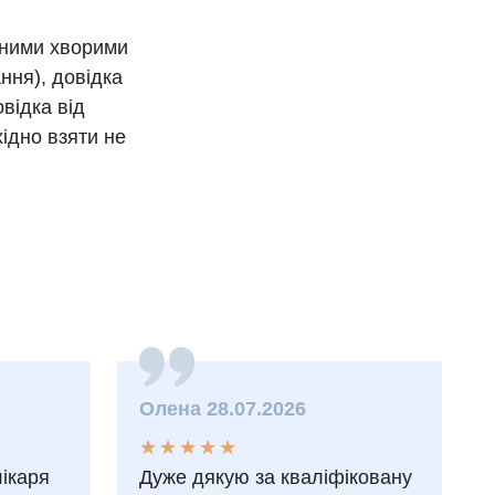
ійними хворими
ння), довідка
овідка від
хідно взяти не
Олена 28.07.2026
★
★
★
★
★
★
★
★
★
★
лікаря
Дуже дякую за кваліфіковану