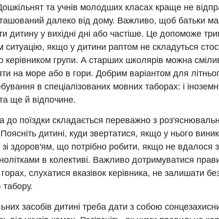
Дошкільнят та учнів молодших класах краще не відп
зташований далеко від дому. Важливо, щоб батьки м
ти дитину у вихідні дні або частіше. Це допоможе три
 ситуацію, якщо у дитини раптом не складуться стос
о керівником групи. А старших школярів можна сміли
ти на море або в гори. Добрим варіантом для літньо
бування в спеціалізованих мовних таборах: і інозем
 та ще й відпочине.
а до поїздки складається переважно з роз'яснювальн
Поясніть дитині, куди звертатися, якщо у нього вини
зі здоров'ям, що потрібно робити, якщо не вдалося 
нолітками в колективі. Важливо дотримуватися прав
в горах, слухатися вказівок керівника, не залишати б
 табору.
льних засобів дитині треба дати з собою сонцезахисн