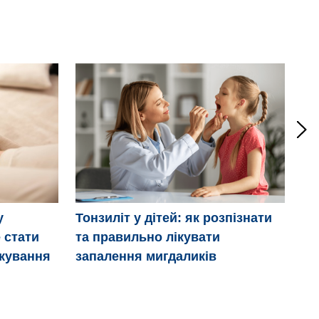
Мі
у
Тонзиліт у дітей: як розпізнати
 стати
та правильно лікувати
ікування
запалення мигдаликів