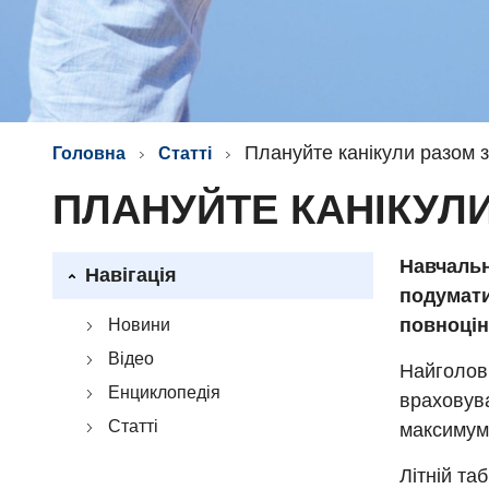
Плануйте канікули разом 
Головна
Статті
ПЛАНУЙТЕ КАНІКУЛ
Навчальн
Навігація
подумати
повноцін
Новини
Відео
Найголовн
Енциклопедія
враховува
Статті
максимум 
Літній таб