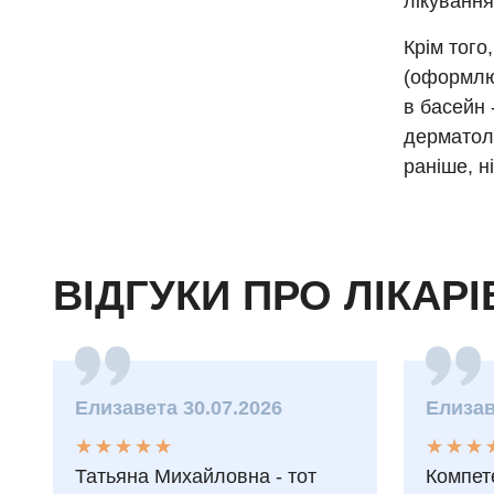
лікування
Крім того
(оформлює
в басейн 
дерматоло
раніше, ні
ВІДГУКИ ПРО ЛІКАРІ
Елизавета 30.07.2026
Елизав
★
★
★
★
★
★
★
★
★
★
★
★
★
★
★
★
Татьяна Михайловна - тот
Компет