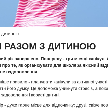
з дитиною
И РАЗОМ З ДИТИНОЮ
ий рік завершено. Попереду - три місяці канікул.
 про те, як організувати для школяра якісний від
не оздоровлення.
іше правило - планувати канікули за активної участі 
ти його думку. Це допоможе уникнути стресів, а поїз
задоволення і користі дитині.
ір - дуже гарне місце для відпочинку: друзі, свіже пові