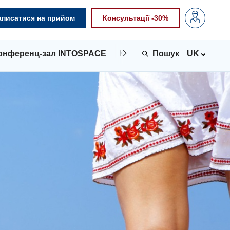
аписатися на прийом
Консультації -30%
онференц-зал INTOSPACE
Контакти
UK