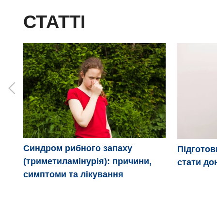
СТАТТІ
Синдром рибного запаху
Підготовк
(триметиламінурія): причини,
стати до
симптоми та лікування