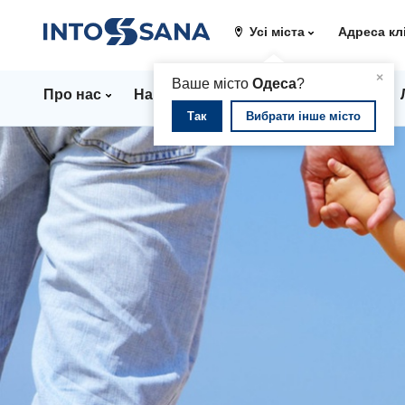
Усі міста
Адреса кл
▲
×
Ваше місто
Одеса
?
Про нас
Напрямки
Стаціонар
Ціни
Так
Вибрати інше місто