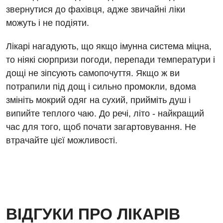
звернутися до фахівця, адже звичайні ліки
Медична психологія
можуть і не подіяти.
Неврологія
Лікарі нагадують, що якщо імунна система міцна,
то ніякі сюрпризи погоди, перепади температури і
Нейрохірургія
дощі не зіпсують самопочуття. Якщо ж ви
Онкологічне відділлення
потрапили під дощ і сильно промокли, вдома
Оториноларингологія
змініть мокрий одяг на сухий, прийміть душ і
випийте теплого чаю. До речі, літо - найкращий
Офтальмологічне відділення
час для того, щоб почати загартовування. Не
Педіатричне відділення
втрачайте цієї можливості.
Проктологія
Пульмонологія
Ревматологія
ВІДГУКИ ПРО ЛІКАРІВ
Судинна хірургія