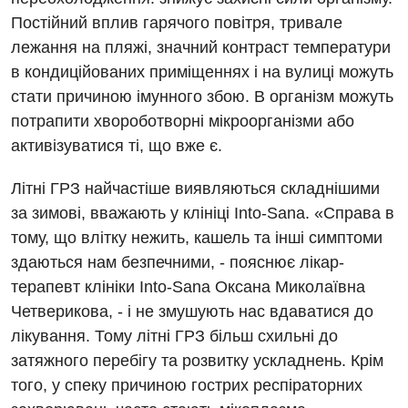
Мамографія
Діагностичне відділення
Постійний вплив гарячого повітря, тривале
Лікування гострого інфаркту
Нейросонографія
лежання на пляжі, значний контраст температури
Ендоскопічне відділення
Національний скринінг здоров’я 40+
в кондиційованих приміщеннях і на вулиці можуть
Рентгенографія
Онкологічне відділлення
стати причиною імунного збою. В організм можуть
УЗД
потрапити хвороботворні мікроорганізми або
Українська
Офтальмологічне відділення
активізуватися ті, що вже є.
Для дорослих
Російська
Педіатричне відділення
Літні ГРЗ найчастіше виявляються складнішими
Акушерство і гінекологія
Терапевтичне відділення
за зимові, вважають у клініці Into-Sana. «Справа в
Алергологія, імунологія
тому, що влітку нежить, кашель та інші симптоми
Травматологічне відділення
здаються нам безпечними, - пояснює лікар-
Андрологія
Урологічне відділення
терапевт клініки Into-Sana Оксана Миколаївна
Безоплатні послуги
Хірургічне відділення
Четверикова, - і не змушують нас вдаватися до
лікування. Тому літні ГРЗ більш схильні до
Вакцинація
Швидка медична допомога
затяжного перебігу та розвитку ускладнень. Крім
Відділення інтенсивної терапії
того, у спеку причиною гострих респіраторних