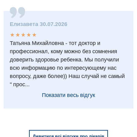
Терапевтичне відділення
Терапія
Елизавета 30.07.2026
Травматологічне відділення
★
★
★
★
★
★
★
★
★
★
Татьяна Михайловна - тот доктор и
Травматологія і ортопедія
профессионал, кому можно без сомнения
Урологічне відділення
доверить здоровье ребенка. Мы получили
всю информацию по интересующему нас
Урологія
вопросу, даже более)) Наш случай не самый
Фізіотерапія
" прос...
Показати весь відгук
Хірургічне відділення
Для дітей
Дитяча алергологія
Дитяча гастроентерологія
Дивитися всі відгуки про лікарів