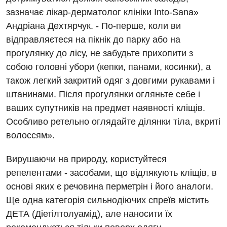
Мамографія
зазначає лікар-дерматолог клініки Into-Sana»
Діагностичне відділення
Лікування гострого інфаркту
Нейросонографія
Андріана Дехтярчук. - По-перше, коли ви
Ендоскопічне відділення
Національний скринінг здоров’я 40+
відправляєтеся на пікнік до парку або на
Рентгенографія
прогулянку до лісу, не забудьте прихопити з
Онкологічне відділлення
УЗД
собою головні убори (кепки, панами, косинки), а
Українська
Офтальмологічне відділення
також легкий закритий одяг з довгими рукавами і
Для дорослих
Російська
Педіатричне відділення
штанинами. Після прогулянки огляньте себе і
ваших супутників на предмет наявності кліщів.
Акушерство і гінекологія
Терапевтичне відділення
Особливо ретельно оглядайте ділянки тіла, вкриті
Алергологія, імунологія
Травматологічне відділення
волоссям».
Андрологія
Урологічне відділення
Вирушаючи на природу, користуйтеся
Безоплатні послуги
репелентами - засобами, що відлякують кліщів, в
Хірургічне відділення
основі яких є речовина перметрін і його аналоги.
Вакцинація
Швидка медична допомога
Ще одна категорія сильнодіючих спреїв містить
Відділення інтенсивної терапії
ДЕТА (Діетілтолуамід), але наносити їх