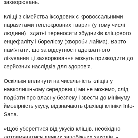
захворювань.
Кліщі з сімейства іксодових є кровоссальними
паразитами теплокровних тварин (у тому числі
людини) і здатні переносити збудників кліщового
Вакансії
енцефаліту і бореліозу (хвороби Лайма). Варто
пам'ятати, що за відсутності адекватного
Заходи БПР
Діагностика
лікування ці захворювання можуть призводити до
Інтернатура
Ангіографічні дослідження
серйозних наслідків для здоров'я.
Відділ госпіталізації
Енциклопедія
Діагностичне відділення
Оскільки вплинути на чисельність кліщів у
Відділення кардіосудинної патології та неврології
навколишньому середовищі ми не можемо, слід
Програма лояльності
Ендоскопічне відділення
Відділення невідкладних станів
подбати про власну безпеку і звести до мінімуму
Відгуки
Інструментальна діагностика
ймовірність укусу, відзначають фахівці клініки Into-
Відділення інтенсивної терапії
Sana.
Відео
Комп’ютерна томографія
Гінекологічне відділення
Магнітно-резонансна томографія
«Щоб уберегтися від укусів кліщів, необхідно
Денний стаціонар
Декларування
дотримуватися деяких запобіжних заходів, -