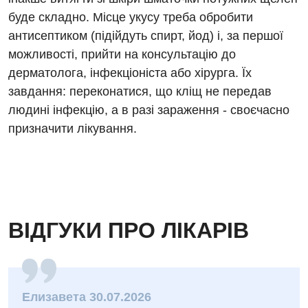
Мамологія
буде складно. Місце укусу треба обробити
Медична психологія
антисептиком (підійдуть спирт, йод) і, за першої
можливості, прийти на консультацію до
Неврологія
дерматолога, інфекціоніста або хірурга. Їх
Нейрохірургія
завдання: переконатися, що кліщ не передав
людині інфекцію, а в разі зараження - своєчасно
Онкологічне відділлення
призначити лікування.
Оториноларингологія
Офтальмологічне відділення
Педіатричне відділення
Проктологія
ВІДГУКИ ПРО ЛІКАРІВ
Пульмонологія
Ревматологія
Елизавета 30.07.2026
Судинна хірургія