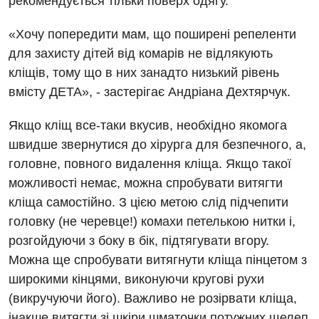
рекомендується тільки поверх одягу.
Відділення кардіосудинної патології та неврології
«Хочу попередити мам, що поширені репеленти
Відділення невідкладних станів
для захисту дітей від комарів не відлякують
Гастроентерологія
кліщів, тому що в них занадто низький рівень
вмісту ДЕТА», - застерігає Андріана Дехтярчук.
Гематологія
Гінекологічне відділення
Якщо кліщ все-таки вкусив, необхідно якомога
швидше звернутися до хірурга для безпечного, а,
Денний стаціонар
головне, повного видалення кліща. Якщо такої
Дерматовенерологія
можливості немає, можна спробувати витягти
кліща самостійно. З цією метою слід підчепити
Дієтологія
головку (не черевце!) комахи петелькою нитки і,
Ендокринологія
розгойдуючи з боку в бік, підтягувати вгору.
Можна ще спробувати витягнути кліща пінцетом з
Кардіологія
широкими кінцями, виконуючи кругові рухи
Кардіохірургія
(викручуючи його). Важливо не розірвати кліща,
інакше витягти зі шкіри шматочки потужних щелеп