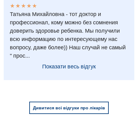
★
★
★
★
★
★
★
★
★
★
Терапевтичне відділення
Татьяна Михайловна - тот доктор и
профессионал, кому можно без сомнения
Терапія
доверить здоровье ребенка. Мы получили
Травматологічне відділення
всю информацию по интересующему нас
вопросу, даже более)) Наш случай не самый
Травматологія і ортопедія
" прос...
Урологічне відділення
Показати весь відгук
Урологія
Фізіотерапія
Хірургічне відділення
Дивитися всі відгуки про лікарів
Для дітей
Дитяча алергологія
Дитяча гастроентерологія