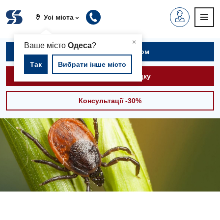
Усі міста
▲
×
Ваше місто
Одеса
?
Записатися на прийом
Так
Вибрати інше місто
Викликати швидку
Консультації -30%