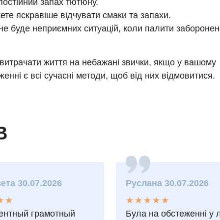
постійний запах тютюну.
ете яскравіше відчувати смаки та запахи.
не буде неприємних ситуацій, коли палити заборонен
витрачати життя на небажані звички, якщо у вашому
енні є всі сучасні методи, щоб від них відмовитися.
В
ета 30.07.2026
Руслана 30.07.2026
★
★
★
★
★
★
★
★
★
★
★
★
★
★
ентный грамотный
Була на обстеженні у 