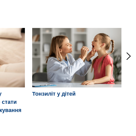
Мі
у
Тонзиліт у дітей
 стати
ікування