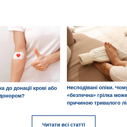
Несподівані опіки. Чом
ка до донації крові або
«безпечна» грілка може
 донором?
причиною тривалого л
Читати всі статті