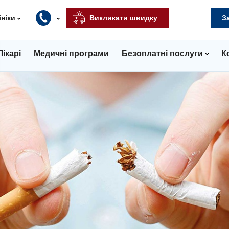
ініки
Викликати швидку
З
Лікарі
Медичні програми
Безоплатні послуги
К