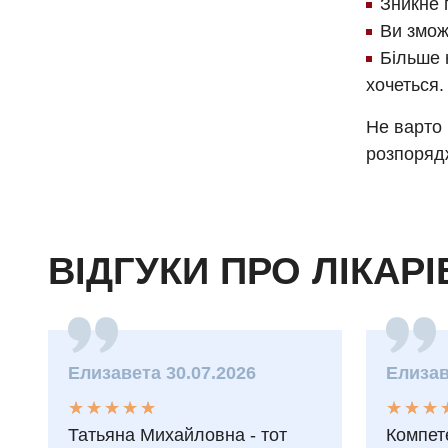
Зникне 
Ви змож
Більше 
хочеться.
Не варто 
розпорядж
ВІДГУКИ ПРО ЛІКАРІ
Елизавета 30.07.2026
Елизав
★
★
★
★
★
★
★
★
★
★
★
★
★
★
★
★
Татьяна Михайловна - тот
Компет