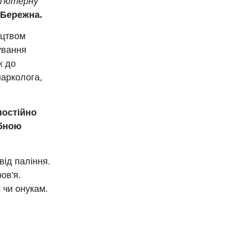
мп'ютерну
 Бережна.
ицтвом
ування
к до
нарколога,
постійно
убною
від паління.
ов'я.
 чи онукам.