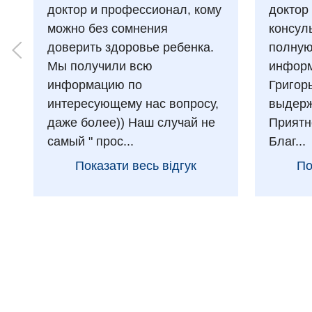
доктор и профессионал, кому
доктор
можно без сомнения
консул
доверить здоровье ребенка.
полну
Мы получили всю
информ
информацию по
Григор
интересующему нас вопросу,
выдерж
даже более)) Наш случай не
Приятн
самый " прос...
Благ...
Показати весь відгук
По