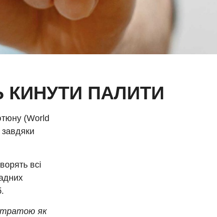
Ь КИНУТИ ПАЛИТИ
ютюну (World
, завдяки
ворять всі
ладних
.
 втратою як