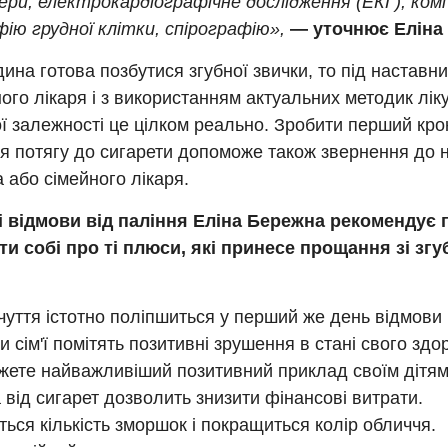
ери, електрокардіографічне дослідження (ЕКГ), ко
ію грудної клітки, спірографію»,
— уточнює Еліна
на готова позбутися згубної звички, то під наставн
ого лікаря і з використанням актуальних методик лік
 залежності це цілком реально. Зробити перший кро
я потягу до сигарети допоможе також звернення до 
 або сімейного лікаря.
і відмови від паління Еліна Бережна рекомендує 
ти собі про ті плюси, які принесе прощання зі зг
уття істотно поліпшиться у перший же день відмови 
и сім'ї помітять позитивні зрушення в стані свого здор
жете найважливіший позитивний приклад своїм дітям
 від сигарет дозволить знизити фінансові витрати.
ься кількість зморшок і покращиться колір обличчя.