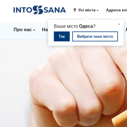
Усі міста
Адреса кл
▲
×
Ваше місто
Одеса
?
Про нас
Напрямки
Стаціонар
Ціни
Так
Вибрати інше місто