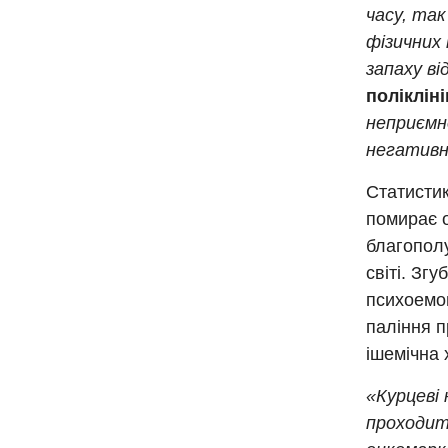
часу, та
фізичних
запаху ві
поліклін
неприємно
негативн
Статистик
помирає о
благополу
світі. Зг
психоемоц
паління п
ішемічна 
«Курцеві
проходити