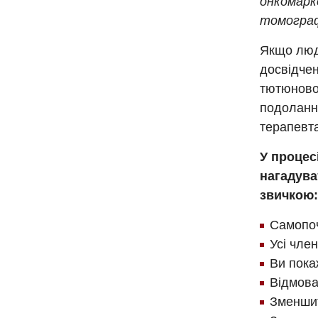
онкомарк
томограф
Якщо люди
досвідчен
тютюнової
подоланн
терапевта
У процес
нагадува
звичкою:
Самопоч
Усі член
Ви пока
Відмова
Зменшит