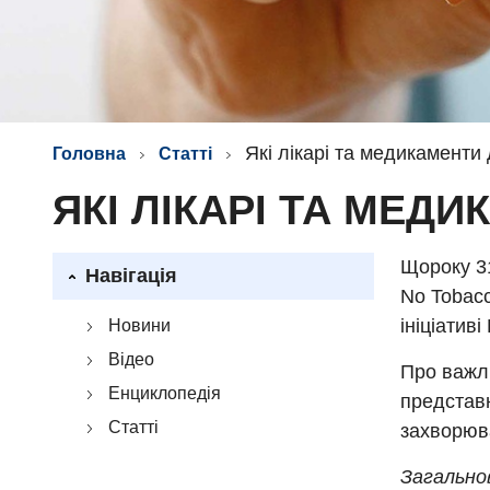
Які лікарі та медикаменти
Головна
Статті
ЯКІ ЛІКАРІ ТА МЕ
Щороку 31
Навігація
No Tobacc
ініціатив
Новини
Відео
Про важли
Енциклопедія
представ
Статті
захворюва
Загально