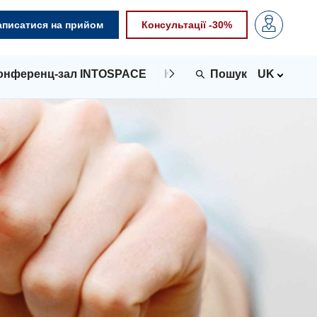
аписатися на прийом
Консультації -30%
онференц-зал INTOSPACE
Контакти
UK