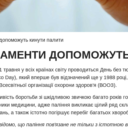
 допоможуть кинути палити
ДИКАМЕНТИ ДОПОМОЖУТ
 травня у всіх країнах світу проводиться День без т
o Day), який вперше був відзначений ще у 1988 році
і Всесвітньої організації охорони здоров'я (ВООЗ).
вість боротьби зі шкідливою звичкою багато років го
ники медицини, адже паління викликає цілий ряд ск
нь, а також істотно погіршує перебіг багатьох хвороб
відомо, що паління пов'язане не тільки з істотною