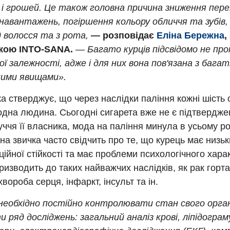
к і грошей. Це також головна причина зниження пер
 навантажень, погіршення кольору обличчя та зубів
д волосся та з рота,
— розповідає
Еліна Бережна
,
ікою INTO-SANA.
— Багато курців підсвідомо не пр
ї залежності, адже і для них вона пов'язана з бага
ими явищами».
а стверджує, що через наслідки паління кожні шість с
дна людина. Сьогодні сигарета вже не є підтверджен
ччя її власника, мода на паління минула в усьому 
убна звичка часто свідчить про те, що курець має низь
ійної стійкості та має проблеми психологічного хара
ризводить до таких найважчих наслідків, як рак горта
хвороба серця, інфаркт, інсульт та ін.
 необхідно постійно контролювати стан свого орган
 ряд досліджень: загальний аналіз крові, ліпідограм