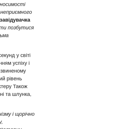
еносимості
, неприємного
 завідувачка
оти позбутися
тьма
екунд у світі
ням успіху і
розвиненому
кий рівень
ктеру Також
ні та шлунка,
ізму і щорічно
у,