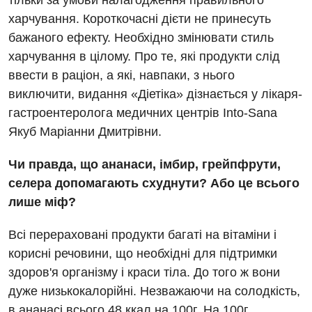
тільки за умови налагодження правильного
харчування. Короткочасні дієти не принесуть
бажаного ефекту. Необхідно змінювати стиль
харчування в цілому. Про те, які продукти слід
ввести в раціон, а які, навпаки, з нього
виключити, видання «Діетіка» дізнається у лікаря-
гастроентеролога медичних центрів Into-Sana
Якуб Маріанни Дмитрівни.
Чи правда, що ананаси, імбир, грейпфрути,
селера допомагають схуднути? Або це всього
лише міф?
Всі перераховані продукти багаті на вітаміни і
корисні речовини, що необхідні для підтримки
здоров'я організму і краси тіла. До того ж вони
дуже низькокалорійні. Незважаючи на солодкість,
в ананасі всього 48 ккал на 100г. На 100г