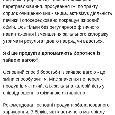
Гематологія
перетравлювання, просування їжі по тракту,
Гінекологічне відділення
сприяє очищенню кишківника, активізує діяльність
печінки і опосередковано покращує жировий
Денний стаціонар
обмін. Ось тільки без регулярного фізичного
Дерматовенерологія
навантаження і зменшення загального калоражу
утримати результат довго навряд чи вдасться.
Дієтологія
Ендокринологія
Які ще продукти допомагають боротися із
зайвою вагою?
Кардіологія
Основний спосіб боротьби із зайвою вагою - це
Кардіохірургія
зміна способу життя. Має значення не перелік
Мамологія
продуктів як такий, а їх загальна калорійність у
співвідношенні з фізичною активністю.
Медична психологія
Неврологія
Рекомендовані основні продукти збалансованого
харчування. З білків, як пластичного матеріалу,
Нейрохірургія