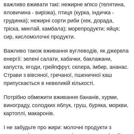
важливо вживати такі: нежирне м'ясо (телятина,
Онкологічне відділлення
яловичина - вирізка), птиця (курка, індичка -
грудинка); нежирні сорти риби (хек, дорада,
Оториноларингологія
тріска, минтай, камбала); морепродукти; яйця;
Офтальмологічне відділення
сир, кисломолочні продукти.
Педіатричне відділення
Важливо також вживання вуглеводів, як джерела
Проктологія
енергії: зелені салати, кабачки, баклажани,
капуста, ягоди, грейпфрут, селера, імбир, ананас.
Пульмонологія
Страви з вівсяної, гречаної, пшеничної каш
Ревматологія
припускається в невеликій кількості.
Судинна хірургія
Потрібно обмежити вживання бананів, хурми,
винограду, солодких яблук, груш, буряка, моркви,
Терапевтичне відділення
картоплі, макаронів.
Терапія
І не забудьте про жири: молочні продукти з
Травматологічне відділення