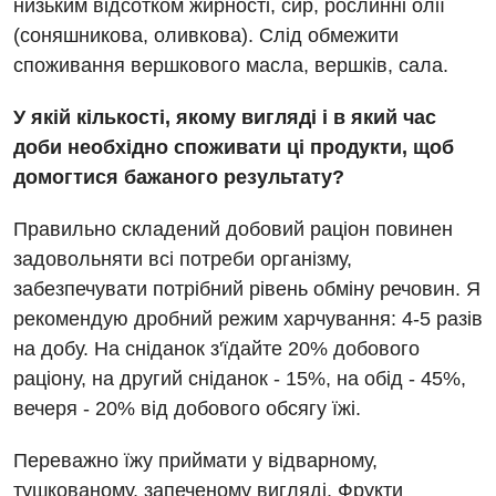
низьким відсотком жирності, сир, рослинні олії
Травматологія і ортопедія
(соняшникова, оливкова). Слід обмежити
споживання вершкового масла, вершків, сала.
Урологічне відділення
У якій кількості, якому вигляді і в який час
Урологія
доби необхідно споживати ці продукти, щоб
Фізіотерапія
домогтися бажаного результату?
Хірургічне відділення
Правильно складений добовий раціон повинен
задовольняти всі потреби організму,
Для дітей
забезпечувати потрібний рівень обміну речовин. Я
Дитяча алергологія
рекомендую дробний режим харчування: 4-5 разів
на добу. На сніданок з'їдайте 20% добового
Дитяча гастроентерологія
раціону, на другий сніданок - 15%, на обід - 45%,
Дитяча гінекологія
вечеря - 20% від добового обсягу їжі.
Дитяча дерматовенерологія
Переважно їжу приймати у відварному,
Дитяча ендокринологія
тушкованому, запеченому вигляді. Фрукти