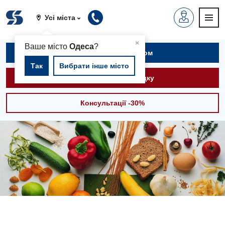
Усі міста
▲
×
Ваше місто
Одеса
?
Записатися на прийом
Так
Вибрати інше місто
Викликати швидку
Консультації -30%