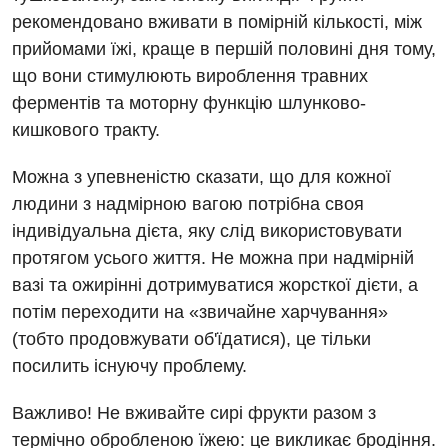
рекомендовано вживати в помірній кількості, між
Дитяча кардіоревматологія
прийомами їжі, краще в першій половині дня тому,
Дитяча неврологія
що вони стимулюють вироблення травних
ферментів та моторну функцію шлунково-
Дитяча ортопедія і травматологія
кишкового тракту.
Дитяча оториноларингологія
Можна з упевненістю сказати, що для кожної
Дитяча офтальмологія
людини з надмірною вагою потрібна своя
індивідуальна дієта, яку слід використовувати
Дитяча урологія
протягом усього життя. Не можна при надмірній
Дитяча хірургія
вазі та ожирінні дотримуватися жорсткої дієти, а
Педіатрія
потім переходити на «звичайне харчування»
(тобто продовжувати об'їдатися), це тільки
посилить існуючу проблему.
Важливо! Не вживайте сирі фрукти разом з
термічно обробленою їжею: це викликає бродіння.