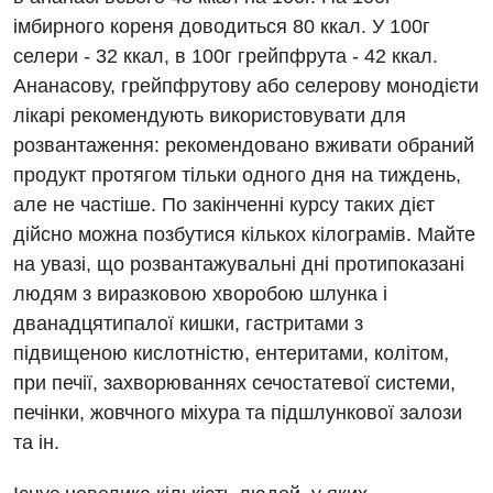
Вакансії
імбирного кореня доводиться 80 ккал. У 100г
Заходи БПР
Діагностика
селери - 32 ккал, в 100г грейпфрута - 42 ккал.
Ананасову, грейпфрутову або селерову монодієти
Інтернатура
Ангіографічні дослідження
Відділ госпіталізації
лікарі рекомендують використовувати для
Енциклопедія
Діагностичне відділення
розвантаження: рекомендовано вживати обраний
Відділення кардіосудинної патології та неврології
продукт протягом тільки одного дня на тиждень,
Програма лояльності
Ендоскопічне відділення
Відділення невідкладних станів
але не частіше. По закінченні курсу таких дієт
Відгуки
Інструментальна діагностика
дійсно можна позбутися кількох кілограмів. Майте
Відділення інтенсивної терапії
на увазі, що розвантажувальні дні протипоказані
Відео
Комп’ютерна томографія
Гінекологічне відділення
людям з виразковою хворобою шлунка і
Магнітно-резонансна томографія
дванадцятипалої кишки, гастритами з
Денний стаціонар
Декларування
підвищеною кислотністю, ентеритами, колітом,
Мамографія
Діагностичне відділення
при печії, захворюваннях сечостатевої системи,
Лікування гострого інфаркту
Нейросонографія
печінки, жовчного міхура та підшлункової залози
Ендоскопічне відділення
Національний скринінг здоров’я 40+
та ін.
Рентгенографія
Онкологічне відділлення
УЗД