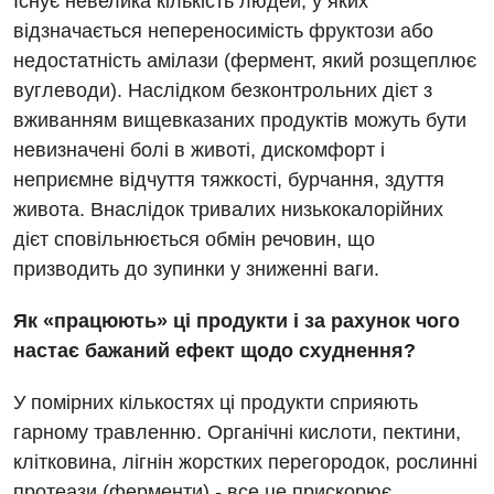
Існує невелика кількість людей, у яких
Українська
Офтальмологічне відділення
відзначається непереносимість фруктози або
Для дорослих
Російська
недостатність амілази (фермент, який розщеплює
Педіатричне відділення
вуглеводи). Наслідком безконтрольних дієт з
Акушерство і гінекологія
Терапевтичне відділення
вживанням вищевказаних продуктів можуть бути
Алергологія, імунологія
невизначені болі в животі, дискомфорт і
Травматологічне відділення
неприємне відчуття тяжкості, бурчання, здуття
Андрологія
Урологічне відділення
живота. Внаслідок тривалих низькокалорійних
Безоплатні послуги
Хірургічне відділення
дієт сповільнюється обмін речовин, що
призводить до зупинки у зниженні ваги.
Вакцинація
Швидка медична допомога
Як «працюють» ці продукти і за рахунок чого
Відділення інтенсивної терапії
настає бажаний ефект щодо схуднення?
Відділення кардіосудинної патології та неврології
У помірних кількостях ці продукти сприяють
Відділення невідкладних станів
гарному травленню. Органічні кислоти, пектини,
Гастроентерологія
клітковина, лігнін жорстких перегородок, рослинні
протеази (ферменти) - все це прискорює