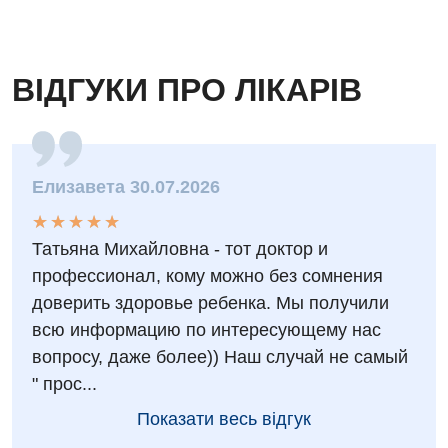
Судинна хірургія
Терапевтичне відділення
ВІДГУКИ ПРО ЛІКАРІВ
Терапія
Травматологічне відділення
Елизавета 30.07.2026
Травматологія і ортопедія
★
★
★
★
★
★
★
★
★
★
Урологічне відділення
Татьяна Михайловна - тот доктор и
Урологія
профессионал, кому можно без сомнения
доверить здоровье ребенка. Мы получили
Фізіотерапія
всю информацию по интересующему нас
Хірургічне відділення
вопросу, даже более)) Наш случай не самый
" прос...
Для дітей
Показати весь відгук
Дитяча алергологія