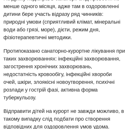
Відділення інтенсивної терапії
менше одного місяця, адже там в оздоровленні
Відділення кардіосудинної патології та неврології
дитини бере участь відразу ряд чинників:
природні умови (сприятливий клімат, мінеральні
Відділення невідкладних станів
води або грязі, море), дієти, режим дня,
Гастроентерологія
фізіотерапевтичні методики.
Гематологія
Протипоказано санаторно-курортне лікування при
таких захворюваннях: інфекційні захворювання,
Гінекологічне відділення
загострення хронічних захворювань,
Денний стаціонар
недостатність кровообігу, інфекційні хвороби
очей, шкіри, злоякісні новоутворення, психічні
Дерматовенерологія
розлади у гострій фазі, активна форма
Дієтологія
туберкульозу.
Ендокринологія
Відправити дітей на курорт не завжди можливо, в
Кардіологія
такому випадку слід подбати про створення
відповідних для оздоровлення умов удома.
Кардіохірургія