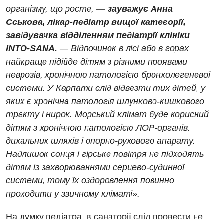
Магнітно-резонансна томографія
організму, що росте,
— зауважує Анна
Денний стаціонар
Декларування
Мамографія
Єськова, лікар-педіатр вищої категорії,
Діагностичне відділення
Лікування гострого інфаркту
завідувачка відділенням педіатрії клініки
Нейросонографія
INTO-SANA.
— Відпочинок в лісі або в горах
Ендоскопічне відділення
Національний скринінг здоров’я 40+
Рентгенографія
найкраще підійде дітям з різними проявами
Онкологічне відділлення
неврозів, хронічною патологією бронхолегеневої
УЗД
Українська
системи. У Карпати слід відвезти тих дітей, у
Офтальмологічне відділення
яких є хронічна патологія шлунково-кишкового
Для дорослих
Російська
Педіатричне відділення
тракту і нирок. Морський клімат буде корисний
Акушерство і гінекологія
Терапевтичне відділення
дітям з хронічною патологією ЛОР-органів,
дихальних шляхів і опорно-рухового апарату.
Алергологія, імунологія
Травматологічне відділення
Надлишок сонця і гірське повітря не підходять
Андрологія
Урологічне відділення
дітям із захворюваннями серцево-судинної
системи, тому їх оздоровлення повинно
Безоплатні послуги
Хірургічне відділення
проходити у звичному кліматі».
Вакцинація
Швидка медична допомога
На думку педіатра, в санаторії слід провести не