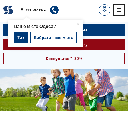
Усі міста
▲
×
Ваше місто
Одеса
?
Записатися на прийом
Так
Вибрати інше місто
Викликати швидку
Консультації -30%