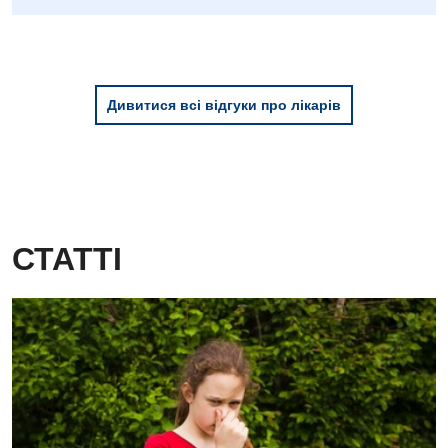
Дитяча гастроентерологія
Дитяча гінекологія
Дивитися всі відгуки про лікарів
Дитяча дерматовенерологія
Дитяча ендокринологія
Дитяча кардіоревматологія
Дитяча неврологія
СТАТТІ
Дитяча ортопедія і травматологія
Дитяча оториноларингологія
Дитяча офтальмологія
Дитяча урологія
Дитяча хірургія