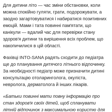
Для дитини літо — час зміни обстановки, коли
можна спокійно гуляти, грати, подорожувати, а
заодно загартовуватися і набиратися позитивних
емоцій. Мами і тата повинні пам'ятати, що
канікули — вдалий час для перевірки стану
здоров'я дитини та вирішення всіх проблем, що
Вакансії
накопичилися в цій області.
Заходи БПР
Діагностика
Фахівці INTO-SANA радять сходити до педіатра
Інтернатура
Ангіографічні дослідження
ще до планування дитячого літнього відпочинку.
Відділ госпіталізації
За необхідності педіатр може призначити дитині
Енциклопедія
Діагностичне відділення
Відділення кардіосудинної патології та неврології
консультацію отоларинголога, окуліста,
Програма лояльності
Ендоскопічне відділення
невролога, дерматолога й інших лікарів.
Відділення невідкладних станів
Відгуки
Інструментальна діагностика
«Батьки повинні мати повну інформацію про
Відділення інтенсивної терапії
Відео
Комп’ютерна томографія
стан здоров'я своїх дітей, щоб спланувати
Гінекологічне відділення
літній відпочинок з максимальною користю для