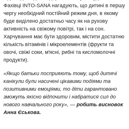
Фахівці INTO-SANA нагадують, що дитині в першу
Мамологія
чергу необхідний постійний режим дня, в якому
буде виділено достатньо часу як на рухову
Медична психологія
активність на свіжому повітрі, так і на сон.
Неврологія
Харчування має бути здоровим, містити достатню
кількість вітамінів і мікроелементів (фрукти та
Нейрохірургія
овочі, свіжі соки, м'ясні, рибні та кисломолочні
Онкологічне відділлення
продукти).
Оториноларингологія
«Якщо батьки посприяють тому, щоб дитячі
Офтальмологічне відділення
канікули були насичені цікавими подіями та
позитивними емоціями, то діти гарантовано
Педіатричне відділення
зможуть якісно відпочити і набратися сил до
Проктологія
нового навчального року», —
робить висновок
Анна Єськова.
Пульмонологія
Ревматологія