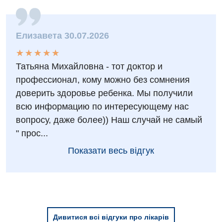
Елизавета 30.07.2026
★
★
★
★
★
★
★
★
★
★
Татьяна Михайловна - тот доктор и
профессионал, кому можно без сомнения
доверить здоровье ребенка. Мы получили
всю информацию по интересующему нас
вопросу, даже более)) Наш случай не самый
" прос...
Показати весь відгук
Дивитися всі відгуки про лікарів