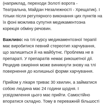
Педіатрія
(наприклад, переходи Золоті ворота -
Театральна, Майдан Незалежності - Хрещатик). І
тільки після регулярного виконання цих пунктів на
їх фоні можлива супутня медикаментозна
корекція обміну речовин.
Важливо:
на тлі курсу медикаментозної терапії
має виробитися певний стереотип харчування,
що залишиться й на майбутнє. Проблема не в
препараті. У препаратів немає рикошетної дії.
Рецидив ожиріння може виникнути знову на тлі
повернення до колишньої форми харчування.
Прийом у лікаря триває 30 хвилин, а займатися
собою людина має 24 години щодня. І
усвідомлення цього має прийти. Самостійно
впоратися складно. Тому в переважній більшості