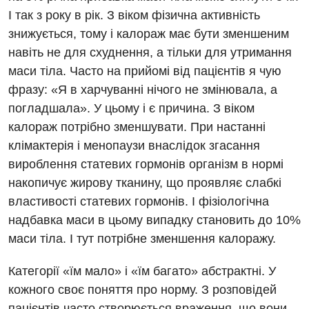
І так з року в рік. З віком фізична активність
Мамологія
знижується, тому і калораж має бути зменшеним
Медична психологія
навіть не для схуднення, а тільки для утримання
Неврологія
маси тіла. Часто на прийомі від пацієнтів я чую
фразу: «Я в харчуванні нічого не змінювала, а
Нейрохірургія
погладшала». У цьому і є причина. З віком
Онкологічне відділлення
калораж потрібно зменшувати. При настанні
клімактерія і менопаузи внаслідок згасання
Оториноларингологія
вироблення статевих гормонів організм в нормі
Офтальмологічне відділення
накопичує жирову тканину, що проявляє слабкі
властивості статевих гормонів. І фізіологічна
Педіатричне відділення
надбавка маси в цьому випадку становить до 10%
Проктологія
маси тіла. І тут потрібне зменшення калоражу.
Пульмонологія
Категорії «їм мало» і «їм багато» абстрактні. У
кожного своє поняття про норму. З розповідей
Ревматологія
пацієнтів часто створюється враження, що вони