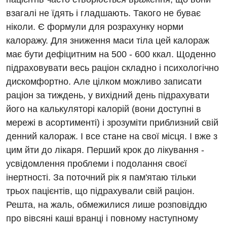
Судинна хірургія
взагалі не їдять і гладшають. Такого не буває
ніколи. Є формули для розрахунку норми
Терапевтичне відділення
калоражу. Для зниження маси тіла цей калораж
Терапія
має бути дефіцитним на 500 - 600 ккал. Щоденно
підраховувати весь раціон складно і психологічно
Травматологічне відділення
дискомфортно. Але цілком можливо записати
Травматологія і ортопедія
раціон за тиждень, у вихідний день підрахувати
Урологічне відділення
його на калькуляторі калорій (вони доступні в
мережі в асортименті) і зрозуміти приблизний свій
Урологія
денний калораж. І все стане на свої місця. І вже з
Фізіотерапія
цим йти до лікаря. Перший крок до лікування -
усвідомлення проблеми і подолання своєї
Хірургічне відділення
інертності. За поточний рік я пам'ятаю тільки
трьох пацієнтів, що підрахували свій раціон.
Для дітей
Решта, на жаль, обмежилися лише розповіддю
Дитяча алергологія
про вівсяні каші вранці і повному наступному