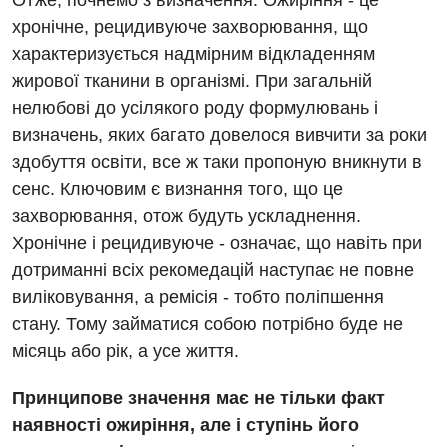
Отже, почнемо з визначення. Ожиріння - це
хронічне, рецидивуюче захворювання, що
характеризується надмірним відкладенням
жирової тканини в організмі. При загальній
нелюбові до усілякого роду формулювань і
визначень, яких багато довелося вивчити за роки
здобуття освіти, все ж таки пропоную вникнути в
сенс. Ключовим є визнання того, що це
захворювання, отож будуть ускладнення.
Хронічне і рецидивуюче - означає, що навіть при
дотриманні всіх рекомедацій наступає не повне
виліковування, а ремісія - тобто поліпшення
стану. Тому займатися собою потрібно буде не
місяць або рік, а усе життя.
Принципове значення має не тільки факт
наявності ожиріння, але і ступінь його