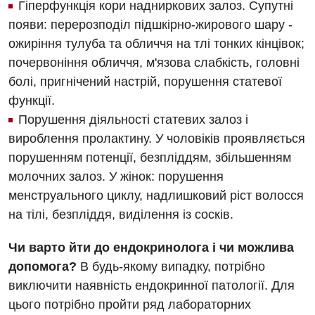
Гіперфункція кори надниркових залоз. Супутні
появи: перерозподіл підшкірно-жирового шару -
ожиріння тулуба та обличчя на тлі тонких кінцівок;
почервоніння обличчя, м'язова слабкість, головні
болі, пригнічений настрій, порушення статевої
функції.
Порушення діяльності статевих залоз і
вироблення пролактину. У чоловіків проявляється
порушенням потенції, безпліддям, збільшенням
молочних залоз. У жінок: порушення
менструального циклу, надлишковий ріст волосся
на тілі, безпліддя, виділення із сосків.
Чи варто йти до ендокринолога і чи можлива
допомога?
В будь-якому випадку, потрібно
виключити наявність ендокринної патології. Для
цього потрібно пройти ряд лабораторних