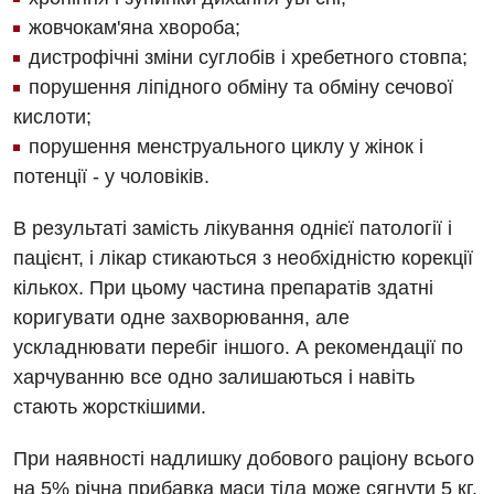
жовчокам'яна хвороба;
Відділення кардіосудинної патології та неврології
дистрофічні зміни суглобів і хребетного стовпа;
Відділення невідкладних станів
порушення ліпідного обміну та обміну сечової
кислоти;
Гастроентерологія
порушення менструального циклу у жінок і
Гематологія
потенції - у чоловіків.
Гінекологічне відділення
В результаті замість лікування однієї патології і
Денний стаціонар
пацієнт, і лікар стикаються з необхідністю корекції
кількох. При цьому частина препаратів здатні
Дерматовенерологія
коригувати одне захворювання, але
Дієтологія
ускладнювати перебіг іншого. А рекомендації по
харчуванню все одно залишаються і навіть
Ендокринологія
стають жорсткішими.
Кардіологія
При наявності надлишку добового раціону всього
Кардіохірургія
на 5% річна прибавка маси тіла може сягнути 5 кг.