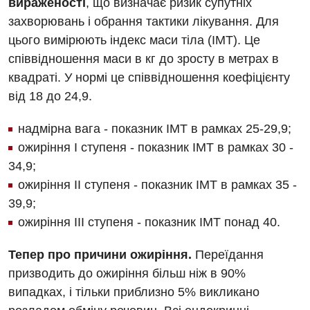
вираженості
, що визначає ризик супутніх
захворювань і обрання тактики лікування. Для
цього вимірюють індекс маси тіла (ІМТ). Це
співвідношення маси в кг до зросту в метрах в
квадраті. У нормі це співвідношення коефіцієнту
від 18 до 24,9.
надмірна вага - показник ІМТ в рамках 25-29,9;
ожиріння I ступеня - показник ІМТ в рамках 30 -
34,9;
ожиріння II ступеня - показник ІМТ в рамках 35 -
39,9;
ожиріння III ступеня - показник ІМТ понад 40.
Тепер про причини ожиріння.
Переїдання
призводить до ожиріння більш ніж в 90%
випадках, і тільки приблизно 5% викликано