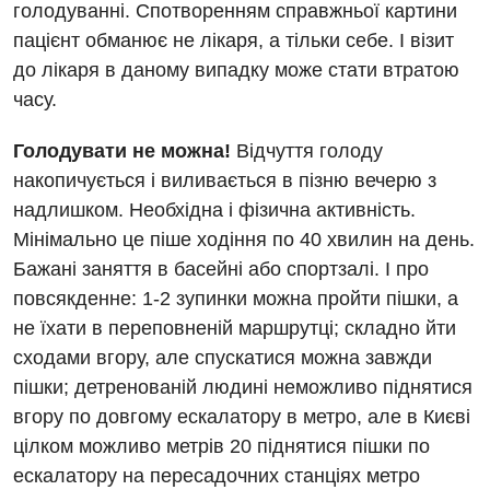
голодуванні. Спотворенням справжньої картини
Дитяча гастроентерологія
пацієнт обманює не лікаря, а тільки себе. І візит
Дитяча гінекологія
до лікаря в даному випадку може стати втратою
часу.
Дитяча дерматовенерологія
Голодувати не можна!
Дитяча ендокринологія
Відчуття голоду
накопичується і виливається в пізню вечерю з
Дитяча кардіоревматологія
надлишком. Необхідна і фізична активність.
Дитяча неврологія
Мінімально це піше ходіння по 40 хвилин на день.
Бажані заняття в басейні або спортзалі. І про
Дитяча ортопедія і травматологія
повсякденне: 1-2 зупинки можна пройти пішки, а
Дитяча оториноларингологія
не їхати в переповненій маршрутці; складно йти
сходами вгору, але спускатися можна завжди
Дитяча офтальмологія
пішки; детренованій людині неможливо піднятися
Дитяча урологія
вгору по довгому ескалатору в метро, але в Києві
цілком можливо метрів 20 піднятися пішки по
Дитяча хірургія
ескалатору на пересадочних станціях метро