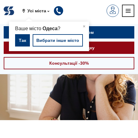
Усі міста
▲
×
Ваше місто
Одеса
?
Записатися на прийом
Так
Вибрати інше місто
Викликати швидку
Консультації -30%