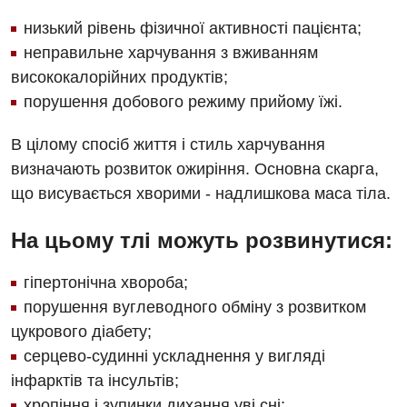
Денний стаціонар
Декларування
Мамографія
низький рівень фізичної активності пацієнта;
Діагностичне відділення
Лікування гострого інфаркту
неправильне харчування з вживанням
Нейросонографія
Ендоскопічне відділення
висококалорійних продуктів;
Національний скринінг здоров’я 40+
Рентгенографія
порушення добового режиму прийому їжі.
Онкологічне відділлення
УЗД
Українська
В цілому спосіб життя і стиль харчування
Офтальмологічне відділення
визначають розвиток ожиріння. Основна скарга,
Для дорослих
Російська
Педіатричне відділення
що висувається хворими - надлишкова маса тіла.
Акушерство і гінекологія
Терапевтичне відділення
На цьому тлі можуть розвинутися:
Алергологія, імунологія
Травматологічне відділення
гіпертонічна хвороба;
Андрологія
Урологічне відділення
порушення вуглеводного обміну з розвитком
Безоплатні послуги
Хірургічне відділення
цукрового діабету;
серцево-судинні ускладнення у вигляді
Вакцинація
Швидка медична допомога
інфарктів та інсультів;
Відділення інтенсивної терапії
хропіння і зупинки дихання уві сні;