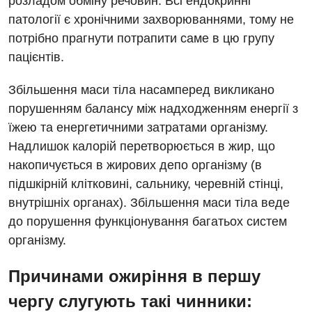
розладом обміну речовин. Всі ендокринні
патології є хронічними захворюваннями, тому не
потрібно прагнути потрапити саме в цю групу
пацієнтів.
Збільшення маси тіла насамперед викликано
Вакансії
порушенням балансу між надходженням енергії з
їжею та енергетичними затратами організму.
Заходи БПР
Діагностика
Надлишок калорій перетворюється в жир, що
Інтернатура
Ангіографічні дослідження
накопичується в жирових депо організму (в
Відділ госпіталізації
підшкірній клітковині, сальнику, черевній стінці,
Енциклопедія
Діагностичне відділення
внутрішніх органах). Збільшення маси тіла веде
Відділення кардіосудинної патології та неврології
Програма лояльності
Ендоскопічне відділення
до порушення функціонування багатьох систем
Відділення невідкладних станів
організму.
Відгуки
Інструментальна діагностика
Відділення інтенсивної терапії
Відео
Комп’ютерна томографія
Причинами ожиріння в першу
Гінекологічне відділення
чергу слугують такі чинники:
Магнітно-резонансна томографія