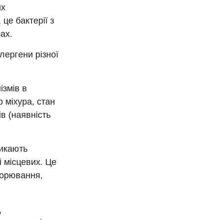
их
це бактерії з
ах.
лергени різної
ізмів в
о міхура, стан
ів (наявність
ликають
і місцевих. Це
ворювання,
д