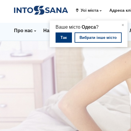
Усі міста
Адреса кл
▲
×
Ваше місто
Одеса
?
Про нас
Напрямки
Стаціонар
Ціни
Так
Вибрати інше місто