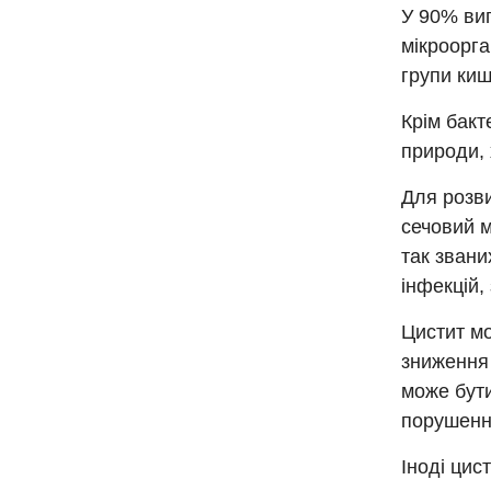
У 90% вип
мікроорга
групи киш
Крім бакт
природи, 
Для розви
сечовий м
так звани
інфекцій,
Цистит мо
зниження 
може бути
порушенн
Іноді цис