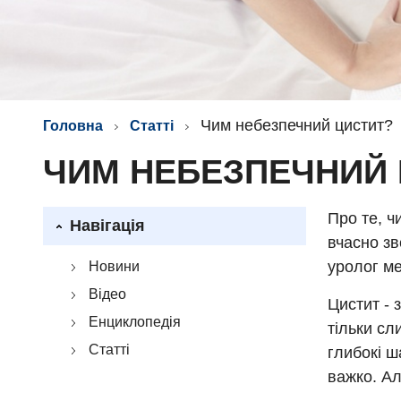
Чим небезпечний цистит?
Головна
Статті
ЧИМ НЕБЕЗПЕЧНИЙ 
Про те, ч
Навігація
вчасно зв
уролог ме
Новини
Відео
Цистит - 
Енциклопедія
тільки сл
Статті
глибокі ш
важко. Ал