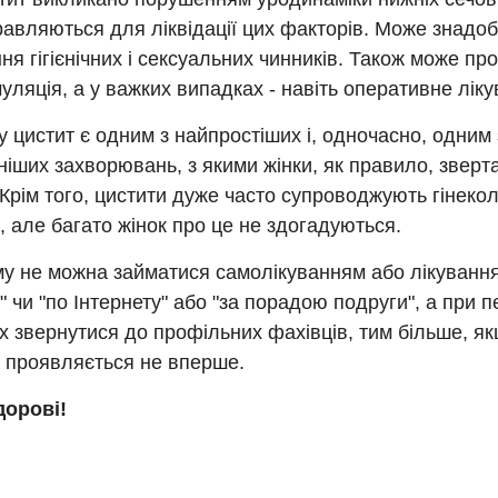
авляються для ліквідації цих факторів. Може знадо
ня гігієнічних і сексуальних чинників. Також може пр
уляція, а у важких випадках - навіть оперативне ліку
 цистит є одним з найпростіших і, одночасно, одним 
іших захворювань, з якими жінки, як правило, зверт
 Крім того, цистити дуже часто супроводжують гінекол
 але багато жінок про це не здогадуються.
му не можна займатися самолікуванням або лікуванн
 чи "по Інтернету" або "за порадою подруги", а при 
 звернутися до профільних фахівців, тим більше, я
 проявляється не вперше.
дорові!