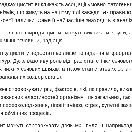
адках цистит викликають асоціації умовно-патогенн
нізмів, що живуть на нашому тілі завжди. Як правило, 
кової палички. Саме її найчастіше знаходять в аналіз
еріальної природи, цистит можуть викликати віруси, а
хімічні речовини, радіація.
тку циститу недостатньо лише попадання мікроорган
іхур. Дуже важливу роль відіграє стан стінки сечовог
х нижніх сечових шляхів, а також стан статевих орган
 запальних захворювань).
же спровокувати ряд факторів, які, як правило, вик
захисних властивостей організму - як загальних, так 
 переохолодження, гіповітаміноз, стрес, супутні зах
я обмінних процесів.
тит можуть спровокувати деякі маніпуляції, наприкла