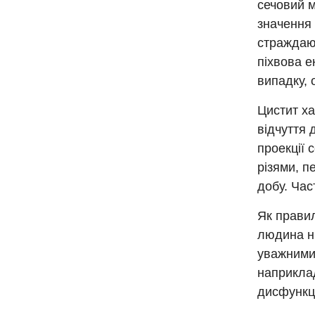
сечовий м
значення 
страждают
піхвова е
випадку, 
Цистит ха
відчуття 
проекції 
різями, п
добу. Част
Як правил
людина ні
уважними
наприклад
дисфункці