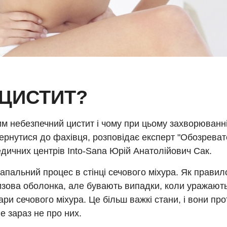
ЦИСТИТ?
им небезпечний цистит і чому при цьому захворюванн
ернутися до фахівця, розповідає експерт "Обозревате
дичних центрів Into-Sana Юрій Анатолійович Сак.
запальний процес в стінці сечового міхура. Як правил
изова оболонка, але бувають випадки, коли уражают
ари сечового міхура. Це більш важкі стани, і вони пр
е зараз не про них.