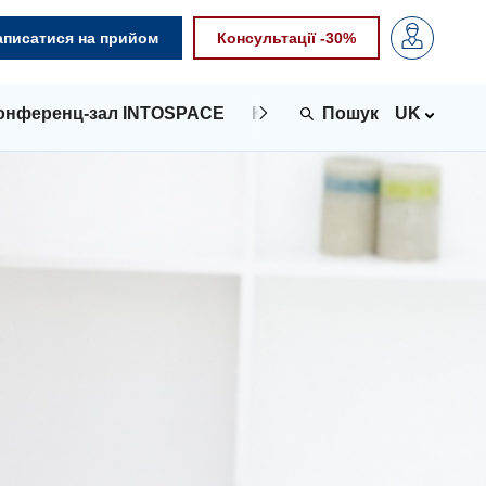
аписатися на прийом
Консультації -30%
онференц-зал INTOSPACE
Контакти
UK