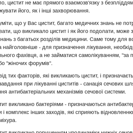
о, цистит не має прямого взаємозв'язку з безпліддя
увати його, як і інші захворювання.
міти, що у Вас цистит, багато медичних знань не пот
вати, що викликало цистит і як його подолати, може
нань з багатьох розділів медицини. Саме тому для 
 а найголовніше - для призначення лікування, необхі
ьного фахівця, а не займатися самолікуванням, "за
бо "жіночих форумів".
ід тих факторів, які викликають цистит, і призначаєт
авдання при лікуванні циститів - санація сечових шля
ня антибактеріальних механізмів сечової системи.
ит викликано бактеріями - призначаються антибакте
 і комплекс інших заходів, які сприяють відновленню
міхура.
ит викликано порушенням уродинаміки нижніх сечови