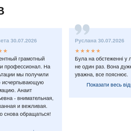
В
ета 30.07.2026
Руслана 30.07.2026
★
★
★
★
★
★
★
★
★
★
★
★
★
★
ентный грамотный
Була на обстеженні у 
 и профессионал. На
не один раз. Вона дуж
ьтации мы получили
уважна, все пояснює.
ю исчерпывающую
Показати весь від
ацию. Анаит
ьевна - внимательная,
анная и вежливая.
о снова обращаться!