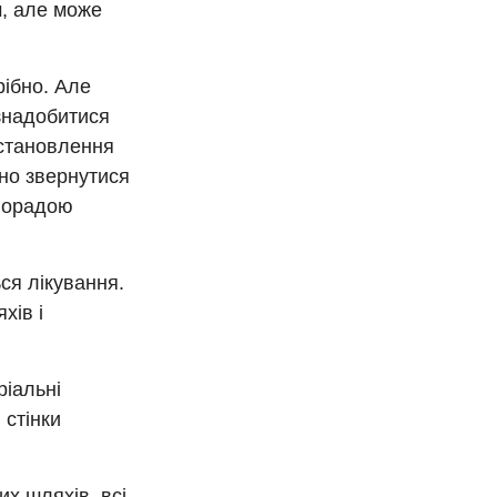
м, але може
рібно. Але
 знадобитися
встановлення
дно звернутися
 порадою
ься лікування.
хів і
ріальні
 стінки
х шляхів, всі