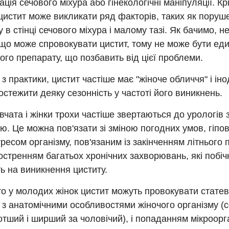
ація сечового міхура або гінекологічні маніпуляції. Крі
 цистит може викликати ряд факторів, таких як поруш
у в стінці сечового міхура і малому тазі. Як бачимо, н
що може спровокувати цистит, тому не може бути ед
ого препарату, що позбавить від цієї проблеми.
з практики, цистит частіше має "жіноче обличчя" і інод
стежити деяку сезонність у частоті його виникнень.
вчата і жінки трохи частіше звертаються до урологів
. Це можна пов'язати зі зміною погодних умов, гіпов
ресом організму, пов'язаним із закінченням літнього п
остренням багатьох хронічних захворювань, які побіч
ь на виникнення циститу.
о у молодих жінок цистит можуть провокувати статеві
 з анатомічними особливостями жіночого організму (с
отший і ширший за чоловічий), і попаданням мікроорга