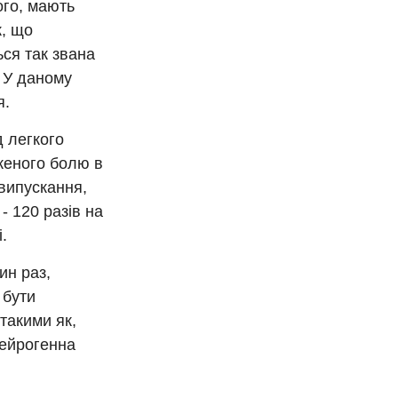
ого, мають
к, що
ься так звана
. У даному
я.
д легкого
аженого болю в
випускання,
- 120 разів на
.
ин раз,
 бути
такими як,
нейрогенна