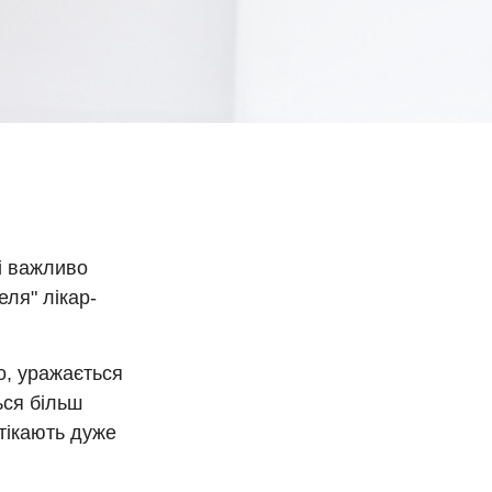
і важливо
ля" лікар-
о, уражається
ься більш
отікають дуже