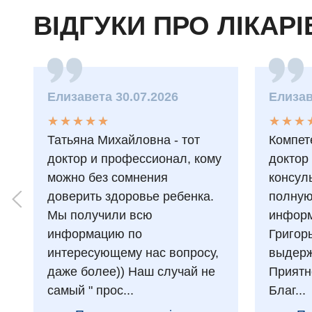
ВІДГУКИ ПРО ЛІКАРІ
Елизавета 30.07.2026
Елизав
★
★
★
★
★
★
★
★
★
★
★
★
★
★
★
★
Татьяна Михайловна - тот
Компет
доктор и профессионал, кому
доктор
можно без сомнения
консул
доверить здоровье ребенка.
полну
Мы получили всю
информ
информацию по
Григор
интересующему нас вопросу,
выдерж
даже более)) Наш случай не
Приятн
самый " прос...
Благ...