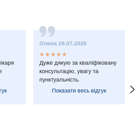
Олена 28.07.2026
★
★
★
★
★
★
★
★
★
★
лікаря
Дуже дякую за кваліфіковану
е
консультацію, увагу та
пунктуальність.
гук
Показати весь відгук