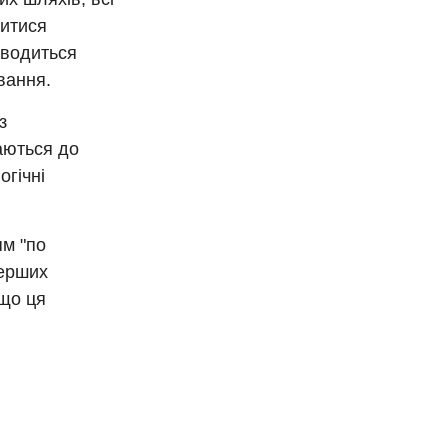
битися
оводиться
вання.
з
аються до
огічні
ям "по
перших
кщо ця