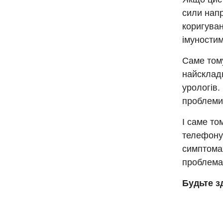
сили напр
коригуван
імуностим
Саме тому
найскладн
урологів.
проблеми,
І саме то
телефону"
симптомах
проблема
Будьте з