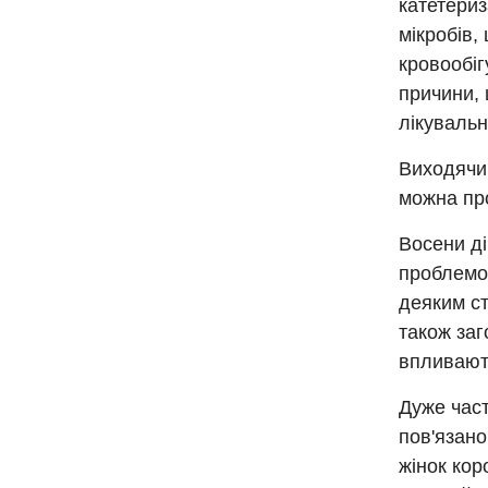
катетериз
мікробів,
кровообіг
причини, 
лікувальн
Виходячи 
можна про
Восени ді
проблемою
деяким ст
також заг
впливают
Дуже част
пов'язано
жінок кор