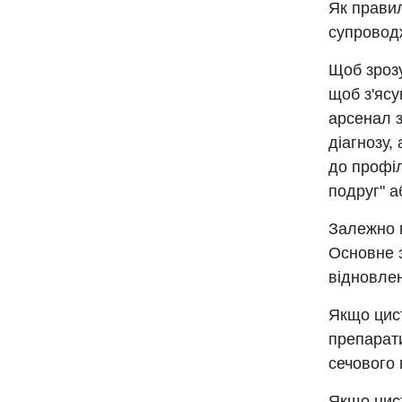
Як правил
супроводж
Щоб зрозу
щоб з'ясу
арсенал з
діагнозу,
до профіл
подруг" а
Залежно в
Основне з
відновлен
Якщо цист
препарати
сечового 
Якщо цист