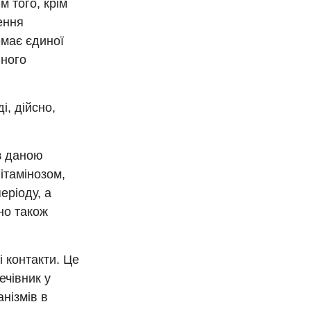
м того, крім
ення
емає єдиної
иного
і, дійсно,
 з даною
ітамінозом,
еріоду, а
но також
 контакти. Це
ечівник у
нізмів в