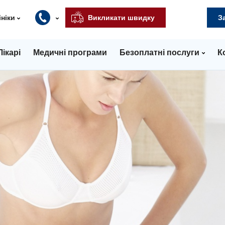
ініки
Викликати швидку
З
Лікарі
Медичні програми
Безоплатні послуги
К