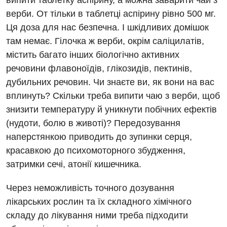
випити таблетку аспірину, а можна заварити чай з
Швидка медична допомога
верби. От тільки в таблетці аспірину рівно 500 мг.
Відділення інтенсивної терапії
Ця доза для нас безпечна. І шкідливих домішок
там немає. Гілочка ж верби, окрім саліцилатів,
Відділення кардіосудинної патології та неврології
містить багато інших біологічно активних
Відділення невідкладних станів
речовини флавоноїдів, глікозидів, пектинів,
Гастроентерологія
дубильних речовин. Чи знаєте ви, як вони на вас
вплинуть? Скільки треба випити чаю з верби, щоб
Гематологія
знизити температуру й уникнути побічних ефектів
Гінекологічне відділення
(нудоти, болю в животі)? Передозування
наперстянкою приводить до зупинки серця,
Денний стаціонар
красавкою до психомоторного збудження,
Дерматовенерологія
затримки сечі, атонії кишечника.
Дієтологія
Через неможливість точного дозування
лікарських рослин та їх складного хімічного
Ендокринологія
складу до лікування ними треба підходити
Кардіологія