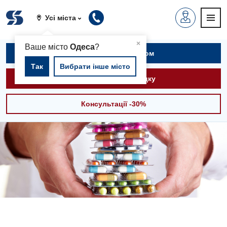
Усі міста
▲
×
Ваше місто
Одеса
?
Записатися на прийом
Так
Вибрати інше місто
Викликати швидку
Консультації -30%