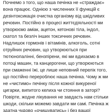
Почнемо з того, що наша печінка не «страждає»
вона працює. Однією з численних її функцій є
дезінтоксикація очистка організму від шкідливих
речовин. Постійно в процесі життєдіяльності ми
утворюємо аміак, ацетон, кетонові тіла, індол,
скатол та безліч інших токсичних речовин.
Надлишок гормонів і вітамінів, алкоголь, сотні
отруйних речовин, що утворюються при
тютюнопалінні, бензпірени, які ми вдихаємо в
потоці машин, та канцерогени, що утворюються
при смаженні їжі, це лише неповний перелік того,
що постійно перероблює наша печінка. Чому ж ми
не «чистимо» печінку після кожної викуреної
цигарки, випитого келиха чи стояння в заторі?
Повірте, жодне лікування не завдасть нам стільки
шкоди, скільки можемо завдати ми самі. Печінка ж
здатна чудово «очищуватись» і без вашої