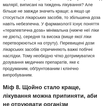
малярії, виписані на тиждень лікування? Але
Дитяча хірургія
більше не завжди значить краще; а якщо це
Педіатрія
стосується лікарських засобів, то збільшена доза
навіть небезпечна. У фармакології існує поняття
«терапевтична доза» мінімальна (нижче неї ліки
не діють), середня та висока (вище якої ліки
перетворюються на отруту). Перевищені дози
лікарських засобів спричиняють важкі побічні
наслідки. Тому необхідно чітко дотримуватися
дозування медичних препаратів, яке є
продуманим, обґрунтованим і клінічно
випробуваним.
Міф 8. Щойно стало краще,
лікування можна припиняти, аби
не отруювати організм