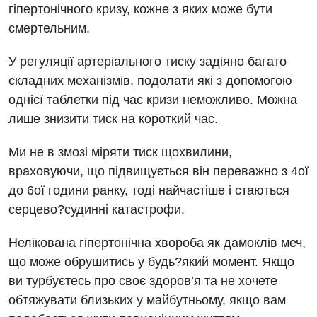
гіпертонічного кризу, кожне з яких може бути
смертельним.
У регуляції артеріального тиску задіяно багато
складних механізмів, подолати які з допомогою
однієї таблетки під час кризи неможливо. Можна
лише знизити тиск на короткий час.
Ми не в змозі міряти тиск щохвилини,
враховуючи, що підвищується він переважно з 4ої
до 6ої години ранку, тоді найчастіше і стаються
серцево?судинні катастрофи.
Нелікована гіпертонічна хвороба як дамоклів меч,
що може обрушитись у будь?який момент. Якщо
ви турбуєтесь про своє здоров’я та не хочете
обтяжувати близьких у майбутньому, якщо вам