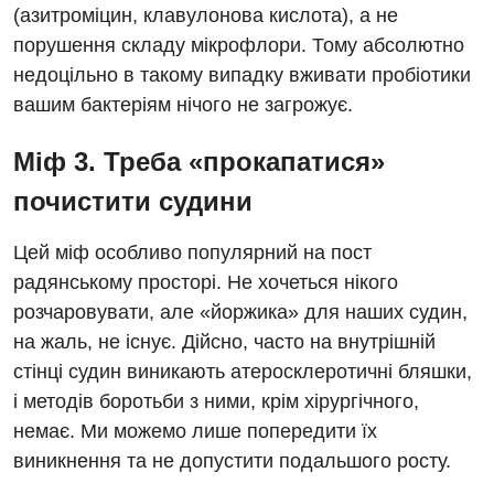
(азитроміцин, клавулонова кислота), а не
порушення складу мікрофлори. Тому абсолютно
недоцільно в такому випадку вживати пробіотики
вашим бактеріям нічого не загрожує.
Міф 3. Треба «прокапатися»
почистити судини
Вакансії
Цей міф особливо популярний на пост
Заходи БПР
Діагностика
радянському просторі. Не хочеться нікого
Інтернатура
розчаровувати, але «йоржика» для наших судин,
Ангіографічні дослідження
Відділ госпіталізації
на жаль, не існує. Дійсно, часто на внутрішній
Енциклопедія
Діагностичне відділення
стінці судин виникають атеросклеротичні бляшки,
Відділення кардіосудинної патології та неврології
Програма лояльності
Ендоскопічне відділення
і методів боротьби з ними, крім хірургічного,
Відділення невідкладних станів
немає. Ми можемо лише попередити їх
Відгуки
Інструментальна діагностика
виникнення та не допустити подальшого росту.
Відділення інтенсивної терапії
Відео
Комп’ютерна томографія