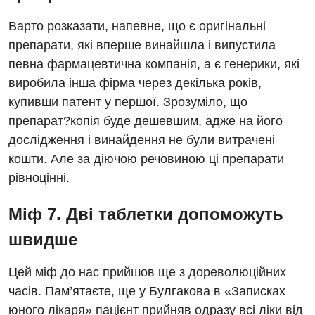
Дитяча алергологія
Варто розказати, напевне, що є оригінальні
препарати, які вперше винайшла і випустила
Дитяча гастроентерологія
певна фармацевтична компанія, а є генерики, які
Дитяча гінекологія
виробила інша фірма через декілька років,
купивши патент у першої. Зрозуміло, що
Дитяча дерматовенерологія
препарат?копія буде дешевшим, адже на його
Дитяча ендокринологія
дослідження і винайдення не були витрачені
кошти. Але за діючою речовиною ці препарати
Дитяча кардіоревматологія
рівноцінні.
Дитяча неврологія
Міф 7. Дві таблетки допоможуть
Дитяча ортопедія і травматологія
швидше
Дитяча оториноларингологія
Цей міф до нас прийшов ще з дореволюційних
Дитяча офтальмологія
часів. Пам’ятаєте, ще у Булгакова в «Записках
Дитяча урологія
юного лікаря» пацієнт прийняв одразу всі ліки від