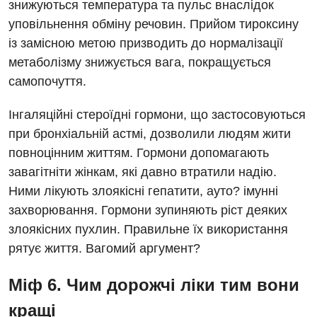
знижуються температура та пульс внаслідок
Ревматологія
уповільнення обміну речовин. Прийом тироксину
із замісною метою призводить до нормалізації
Судинна хірургія
метаболізму знижується вага, покращується
Терапевтичне відділення
самопочуття.
Терапія
Інгаляційні стероїдні гормони, що застосовуються
Травматологічне відділення
при бронхіальній астмі, дозволили людям жити
повноцінним життям. Гормони допомагають
Травматологія і ортопедія
завагітніти жінкам, які давно втратили надію.
Урологічне відділення
Ними лікують злоякісні гепатити, ауто? імунні
захворювання. Гормони зупиняють ріст деяких
Урологія
злоякісних пухлин. Правильне їх використання
Фізіотерапія
рятує життя. Вагомий аргумент?
Хірургічне відділення
Міф 6. Чим дорожчі ліки тим вони
кращі
Для дітей