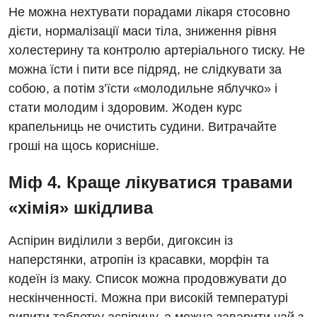
Гінекологічне відділення
Не можна нехтувати порадами лікаря стосовно
Магнітно-резонансна томографія
дієти, нормалізації маси тіла, зниження рівня
Денний стаціонар
Декларування
холестерину та контролю артеріального тиску. Не
Мамографія
Діагностичне відділення
можна їсти і пити все підряд, не слідкувати за
Лікування гострого інфаркту
Нейросонографія
собою, а потім з’їсти «молодильне яблучко» і
Ендоскопічне відділення
Національний скринінг здоров’я 40+
стати молодим і здоровим. Жоден курс
Рентгенографія
Онкологічне відділлення
крапельниць не очистить судини. Витрачайте
УЗД
гроші на щось корисніше.
Українська
Офтальмологічне відділення
Для дорослих
Російська
Міф 4. Краще лікуватися травами
Педіатричне відділення
Акушерство і гінекологія
«хімія» шкідлива
Терапевтичне відділення
Алергологія, імунологія
Травматологічне відділення
Аспірин виділили з верби, дигоксин із
наперстянки, атропін із красавки, морфін та
Андрологія
Урологічне відділення
кодеїн із маку. Список можна продовжувати до
Безоплатні послуги
Хірургічне відділення
нескінченності. Можна при високій температурі
Вакцинація