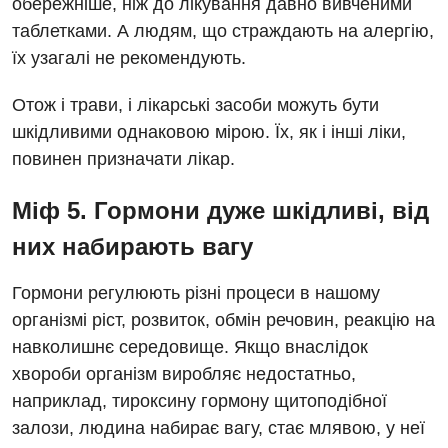
обережніше, ніж до лікування давно вивченими
таблетками. А людям, що страждають на алергію,
Кардіохірургія
їх узагалі не рекомендують.
Мамологія
Отож і трави, і лікарські засоби можуть бути
Медична психологія
шкідливими однаковою мірою. Їх, як і інші ліки,
Неврологія
повинен призначати лікар.
Нейрохірургія
Міф 5. Гормони дуже шкідливі, від
Онкологічне відділлення
них набирають вагу
Оториноларингологія
Гормони регулюють різні процеси в нашому
Офтальмологічне відділення
організмі ріст, розвиток, обмін речовин, реакцію на
навколишнє середовище. Якщо внаслідок
Педіатричне відділення
хвороби організм виробляє недостатньо,
Проктологія
наприклад, тироксину гормону щитоподібної
залози, людина набирає вагу, стає млявою, у неї
Пульмонологія