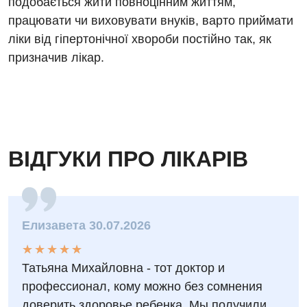
подобається жити повноцінним життям,
працювати чи виховувати внуків, варто приймати
ліки від гіпертонічної хвороби постійно так, як
призначив лікар.
ВІДГУКИ ПРО ЛІКАРІВ
Елизавета 30.07.2026
★
★
★
★
★
★
★
★
★
★
Татьяна Михайловна - тот доктор и
профессионал, кому можно без сомнения
доверить здоровье ребенка. Мы получили