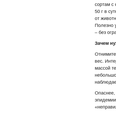
сортам с 
50 г в су
от животн
Полезно 
– без огр
Зачем ну
Отнимите 
вес. Инт
массой т
небольшо
наблюдае
Опаснее,
эпидемии
«неправи