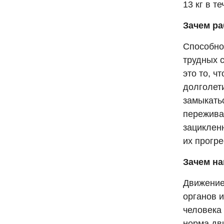
13 кг в т
Зачем ра
Способно
трудных 
это то, ч
долголет
замыкатьс
пережива
зациклен
их прогр
Зачем н
Движение
органов и
человека
норма дви