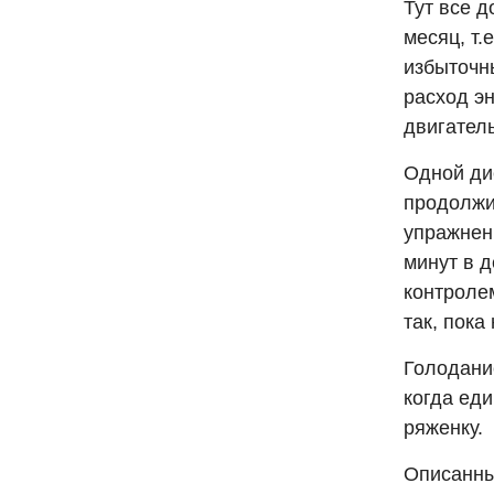
Тут все д
месяц, т.
избыточн
расход эн
двигатель
Одной ди
продолжи
упражнени
минут в 
контролем
так, пока
Голодани
когда еди
ряженку.
Описанны