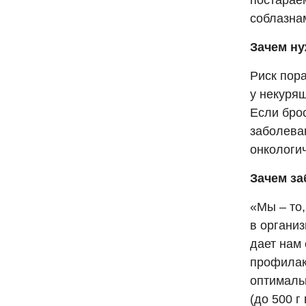
постарае
соблазна
Зачем ну
Риск пор
у некурящ
Если брос
заболеван
онкологи
Зачем за
«Мы – то,
в органи
дает нам
профилак
оптималь
(до 500 г