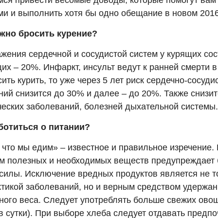
мся привести весомые доводы, которые помогут вам 
ми и выполнить хотя бы одно обещание в новом 2016
жно бросить курение?
ажения сердечной и сосудистой систем у курящих со
их – 20%. Инфаркт, инсульт ведут к ранней смерти 
ить курить, то уже через 5 лет риск сердечно-сосуди
ий снизится до 30% и далее – до 20%. Также снизит
ческих заболеваний, болезней дыхательной системы.
ботиться о питании?
 что мы едим» – известное и правильное изречение.
зм полезных и необходимых веществ предупреждает 
 силы. Исключение вредных продуктов является не т
тикой заболеваний, но и верным средством удержа
ного веса. Следует употреблять больше свежих ово
 в сутки). При выборе хлеба следует отдавать предп