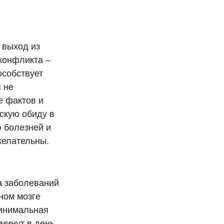
 выход из
конфликта –
особствует
 не
е фактов и
скую обиду в
ю болезней и
желательны.
а заболеваний
вном мозге
Минимальная
минут в день,