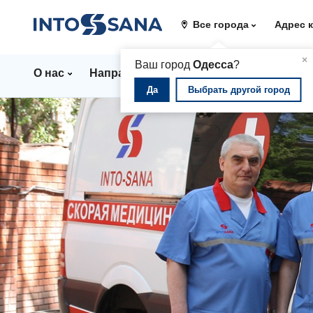
Все города
Адрес 
▲
×
Ваш город
Одесса
?
О нас
Направления
Стационар
Цены
Да
Выбрать другой город