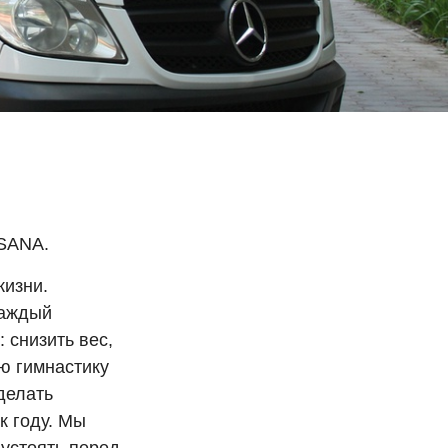
SANA.
жизни.
каждый
 снизить вес,
ю гимнастику
делать
к году. Мы