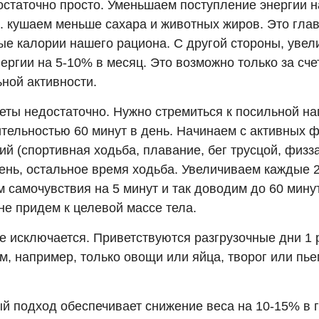
остаточно просто. Уменьшаем поступление энергии н
е. кушаем меньше сахара и животных жиров. Это гла
ые калории нашего рациона. С другой стороны, уве
ергии на 5-10% в месяц. Это возможно только за сч
ной активности.
еты недостаточно. Нужно стремиться к посильной на
тельностью 60 минут в день. Начинаем с активных 
й (спортивная ходьба, плавание, бег трусцой, физза
день, остальное время ходьба. Увеличиваем каждые 2
 самочувствия на 5 минут и так доводим до 60 минут
 не придем к целевой массе тела.
е исключается. Приветствуются разгрузочные дни 1 
м, например, только овощи или яйца, творог или пь
й подход обеспечивает снижение веса на 10-15% в го