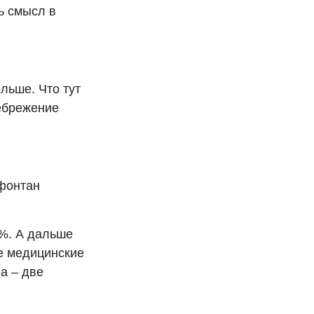
ь смысл в
льше. Что тут
небрежение
 фонтан
%. А дальше
е медицинские
а – две