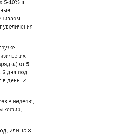
а 5-10% в
вные
личиваем
ет увеличения
грузке
физических
рядка) от 5
-3 дня под
 в день. И
раз в неделю,
ем кефир,
д, или на 8-