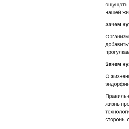
ощущать 
нашей жиз
Зачем ну
Организм
добавить
прогулка
Зачем ну
О жизнен
эндорфин
Правильн
жизнь пр
технологи
стороны 