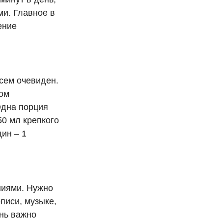
ми. Главное в
ение
сем очевиден.
мом
Одна порция
50 мл крепкого
щин – 1
ниями. Нужно
писи, музыке,
нь важно