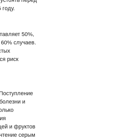
устоять перед
 году.
ставляет 50%,
в 60% случаев.
стых
ся риск
 Поступление
болезни и
олько
ния
щей и фруктов
очтение серым