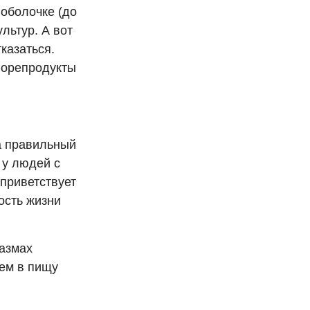
 оболочке (до
ультур. А вот
казаться.
Морепродукты
на правильный
 у людей с
 приветствует
ость жизни
размах
ем в пищу