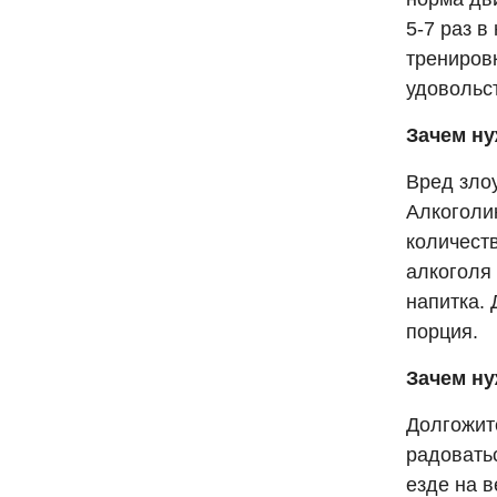
5-7 раз в
тренировк
удовольс
Зачем н
Вред зло
Алкоголи
количеств
алкоголя 
напитка. 
порция.
Зачем ну
Долгожит
радоватьс
езде на 