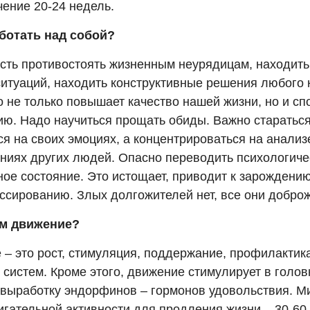
ечение 20-24 недель.
ботать над собой?
сть противостоять жизненным неурядицам, находить
ситуаций, находить конструктивные решения любого 
то не только повышает качество нашей жизни, но и сп
ию. Надо научиться прощать обиды. Важно стараться
я на своих эмоциях, а концентрироваться на анализ
ниях других людей. Опасно переводить психологиче
ное состояние. Это истощает, приводит к зарождени
ессированию. Злых долгожителей нет, все они добро
ам движение?
 – это рост, стимуляция, поддержание, профилактик
 систем. Кроме этого, движение стимулирует в голо
 выработку эндорфинов – гормонов удовольствия. 
гательной активности для продления жизни – 30-60 