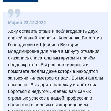
Вакансії
Заходи БПР
Діагностика
Мария 23.12.2022
Хочу оставить отзыв и поблагодарить двух
Інтернатура
Ангіографічні дослідження
Відділ госпіталізації
врачей вашей клиники . Корниенко Валентин
Енциклопедія
Діагностичне відділення
Геннадиевич и Щербина Виктория
Відділення кардіосудинної патології та неврології
Владимировна для меня в минуту отчаяния
Програма лояльності
Ендоскопічне відділення
Відділення невідкладних станів
оказались спасательным кругом и причём
Відгуки
Інструментальна діагностика
неоднократно . Вы решаете вопросы и
Відділення інтенсивної терапії
помогаете людям даже которые находятся
Відео
Комп’ютерна томографія
Гінекологічне відділення
за тысячи километров от вас . Вы мои ангелы
Магнітно-резонансна томографія
онкологи . Вы дарите надежду и даёте сил
Денний стаціонар
Декларування
бороться с недугом . Желаю вам самых
Мамографія
Діагностичне відділення
огромных успехов в вашей профессии и
Лікування гострого інфаркту
Нейросонографія
пациентов с полным выздоровлением .
Ендоскопічне відділення
Національний скринінг здоров’я 40+