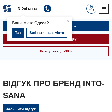
Усі міста
▲
×
Ваше місто
Одеса
?
Записатися на прийом
Так
Вибрати інше місто
Викликати швидку
Консультації -30%
ВІДГУК ПРО БРЕНД INTO-
SANA
Залишити відгук