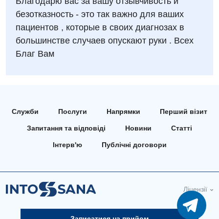
Благодарю вас за вашу отзывчивость и
Рентгенографія
Онкологічне відділлення
безотказность - это так важно для ваших
УЗД
пациентов , которые в своих диагнозах в
Українська
Офтальмологічне відділення
большинстве случаев опускают руки . Всех
Для дорослих
Російська
Педіатричне відділення
Благ Вам
Акушерство і гінекологія
Терапевтичне відділення
Алергологія, імунологія
Травматологічне відділення
Андрологія
Урологічне відділення
Служби
Послуги
Напрямки
Перший візит
Безоплатні послуги
Хірургічне відділення
Запитання та відповіді
Новини
Статті
Вакцинація
Інтерв'ю
Публічні договори
Швидка медична допомога
Відділення інтенсивної терапії
Відділення кардіосудинної патології та неврології
Ліцензії
Відділення невідкладних станів
Записатися на прийом