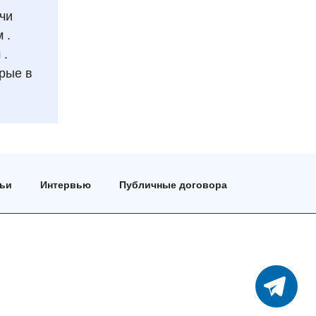
чи
 .
 .
орые в
тьи
Интервью
Публичные договора