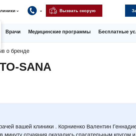
клиники
Вызвать скорую
З
Врачи
Медицинские программы
Бесплатные ус
ыв о бренде
NTO-SANA
врачей вашей клиники . Корниенко Валентин Геннади
 минуту отчаяния оказались спасательным кругом и