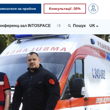
аписатися на прийом
Консультації -30%
онференц-зал INTOSPACE
Контакти
UK