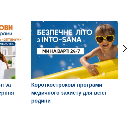
ні за
Короткострокові програми
Дв
ерпня
медичного захисту для всієї
ці
родини