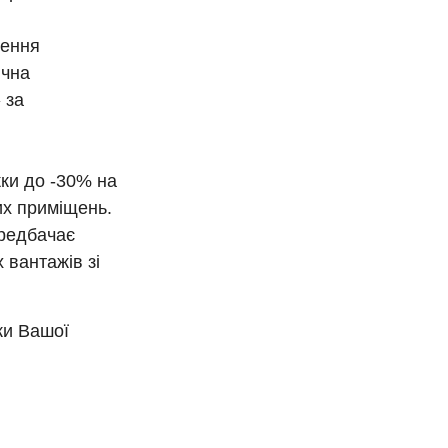
дення
ична
 за
жки до -30% на
их приміщень.
ередбачає
 вантажів зі
еки Вашої