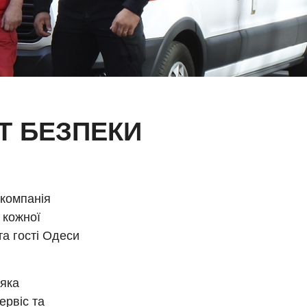
РТ БЕЗПЕКИ
 компанія
т кожної
та гості Одеси
 яка
рвіс та