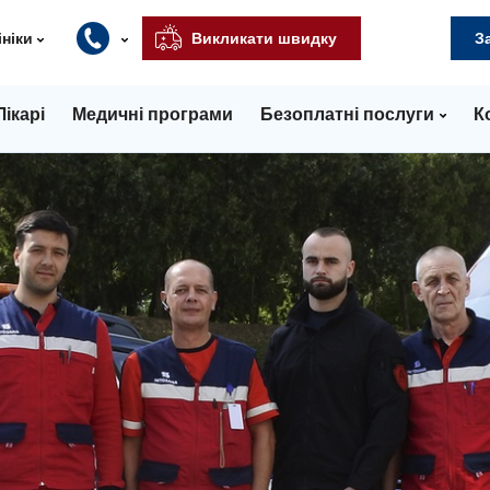
ініки
Викликати швидку
З
Лікарі
Медичні програми
Безоплатні послуги
К