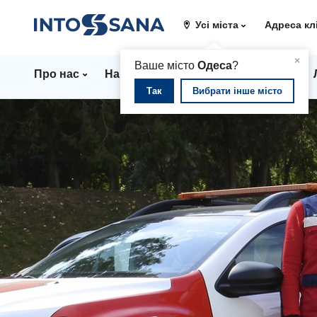
Усі міста
Адреса кл
▲
×
Ваше місто
Одеса
?
Про нас
Напрямки
Стаціонар
Ціни
Так
Вибрати інше місто