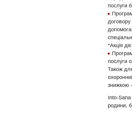
послуги б
Програм
договору
допомога»
спеціальн
*Акція діє
Програм
послуги о
Також для
охоронний
знижкою 
Into-Sana
родини, б