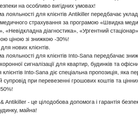
езпеки на особливо вигідних умовах!
а лояльності для клієнтів Antikiller передбачає укла
 медичного страхування за програмою «Швидка мед
, «Невідкладна діагностика», «Ургентний стаціонар»
ою ціною зі знижкою -30%!
 для нових клієнтів.
а лояльності для клієнтів Into-Sana передбачає зни
хоронної сигналізації для квартир, будинків та офісн
 клієнтів Into-Sana діє спеціальна пропозиція, яка п
 супровід при перевезенні грошових коштів та цінних
-50%!
 & Antikiller - це цілодобова допомога і гарантія безп
удинку, майна!