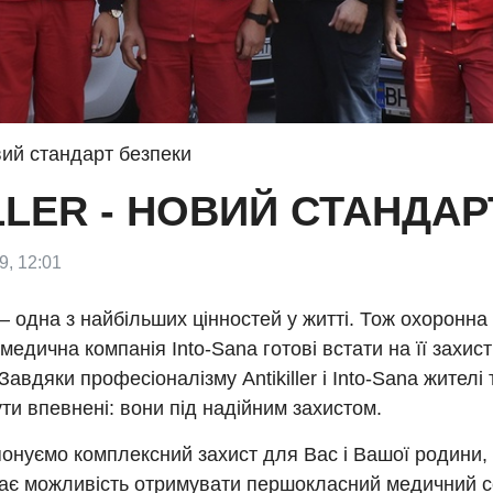
новий стандарт безпеки
ILLER - НОВИЙ СТАНДА
9, 12:01
 одна з найбільших цінностей у житті. Тож охоронна
 і медична компанія Into-Sana готові встати на її захис
Завдяки професіоналізму Antikiller і Into-Sana жителі 
ти впевнені: вони під надійним захистом.
онуємо комплексний захист для Вас і Вашої родини,
ає можливість отримувати першокласний медичний се