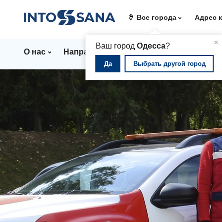
Все города
Адрес 
▲
×
Ваш город
Одесса
?
О нас
Направления
Стационар
Цены
Да
Выбрать другой город