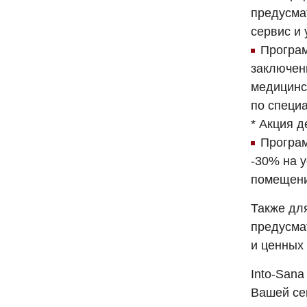
предусма
сервис и 
Програм
заключен
медицинс
по специа
* Акция д
Програм
-30% на 
помещени
Также дл
предусма
и ценных 
Into-Sana
Вашей се