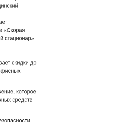
цинский
ает
е «Скорая
й стационар»
вает скидки до
 офисных
жение, которое
жных средств
безопасности