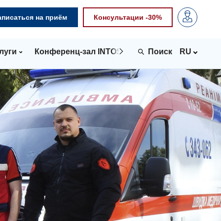
аписаться на приём
Консультации -30%
луги
Конференц-зал INTOSPACE
Контакты
RU