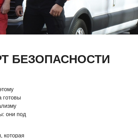
АРТ БЕЗОПАСНОСТИ
этому
a готовы
ализму
ы: они под
, которая