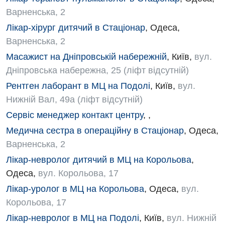
Варненська, 2
Дитяча кардіоревматологія
Лікар-хірург дитячий в Стаціонар
,
Одеса
,
Дитяча неврологія
Варненська, 2
Масажист на Дніпровській набережній
,
Київ
,
вул.
Дитяча ортопедія і травматологія
Дніпровська набережна, 25 (ліфт відсутній)
Дитяча оториноларингологія
Рентген лаборант в МЦ на Подолі
,
Київ
,
вул.
Дитяча офтальмологія
Нижній Вал, 49а (ліфт відсутній)
Сервіс менеджер контакт центру
,
,
Дитяча урологія
Медична сестра в операційну в Стаціонар
,
Одеса
,
Дитяча хірургія
Варненська, 2
Педіатрія
Лікар-невролог дитячий в МЦ на Корольова
,
Одеса
,
вул. Корольова, 17
Лікар-уролог в МЦ на Корольова
,
Одеса
,
вул.
Корольова, 17
Лікар-невролог в МЦ на Подолі
,
Київ
,
вул. Нижній