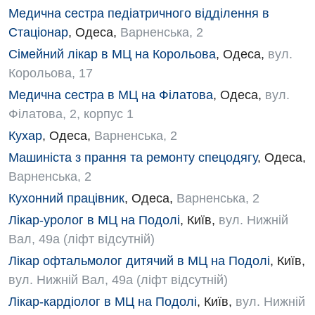
Медична сестра педіатричного відділення в
Онкологічне відділлення
Стаціонар
,
Одеса
,
Варненська, 2
Сімейний лікар в МЦ на Корольова
,
Одеса
,
вул.
Оториноларингологія
Корольова, 17
Офтальмологічне відділення
Медична сестра в МЦ на Філатова
,
Одеса
,
вул.
Педіатричне відділення
Філатова, 2, корпус 1
Кухар
,
Одеса
,
Варненська, 2
Проктологія
Машиніста з прання та ремонту спецодягу
,
Одеса
,
Пульмонологія
Варненська, 2
Ревматологія
Кухонний працівник
,
Одеса
,
Варненська, 2
Лікар-уролог в МЦ на Подолі
,
Київ
,
вул. Нижній
Судинна хірургія
Вал, 49а (ліфт відсутній)
Терапевтичне відділення
Лікар офтальмолог дитячий в МЦ на Подолі
,
Київ
,
вул. Нижній Вал, 49а (ліфт відсутній)
Терапія
Лікар-кардіолог в МЦ на Подолі
,
Київ
,
вул. Нижній
Травматологічне відділення