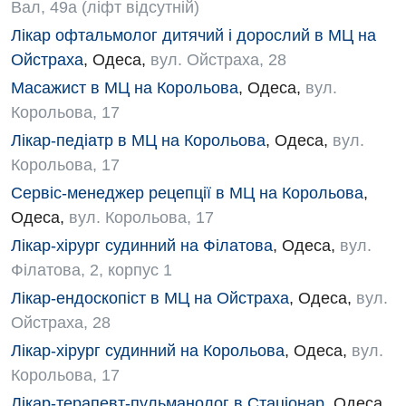
Вал, 49а (ліфт відсутній)
Травматологія і ортопедія
Лікар офтальмолог дитячий і дорослий в МЦ на
Ойстраха
,
Одеса
,
вул. Ойстраха, 28
Урологічне відділення
Масажист в МЦ на Корольова
,
Одеса
,
вул.
Урологія
Корольова, 17
Фізіотерапія
Лікар-педіатр в МЦ на Корольова
,
Одеса
,
вул.
Корольова, 17
Хірургічне відділення
Сервіс-менеджер рецепції в МЦ на Корольова
,
Одеса
,
вул. Корольова, 17
Для дітей
Лікар-хірург судинний на Філатова
,
Одеса
,
вул.
Дитяча алергологія
Філатова, 2, корпус 1
Дитяча гастроентерологія
Лікар-ендоскопіст в МЦ на Ойстраха
,
Одеса
,
вул.
Ойстраха, 28
Дитяча гінекологія
Лікар-хірург судинний на Корольова
,
Одеса
,
вул.
Дитяча дерматовенерологія
Корольова, 17
Дитяча ендокринологія
Лікар-терапевт-пульманолог в Стаціонар
,
Одеса
,