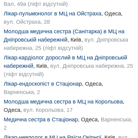
Вал, 49а (ліфт відсутній)
Лікар-пульмонолог в МЦ на Ойстраха
,
Одеса
,
вул. Ойстраха, 28
Молодша медична сестра (Санітарка) в МЦ на
Дніпровській набережній
,
Київ
,
вул. Дніпровська
набережна, 25 (ліфт відсутній)
Лікар-кардіолог дорослий в МЦ на Дніпровській
набережній
,
Київ
,
вул. Дніпровська набережна, 25
(ліфт відсутній)
Лікар-ендоскопіст в Стаціонар
,
Одеса
,
Варненська, 2
Молодша медична сестра в МЦ на Корольова
,
Одеса
,
вул. Корольова, 17
Медична сестра в Стаціонар
,
Одеса
,
Варненська,
2
Лікар-невролог в МЦ на Раїси Окіпної
,
Київ
,
вул.