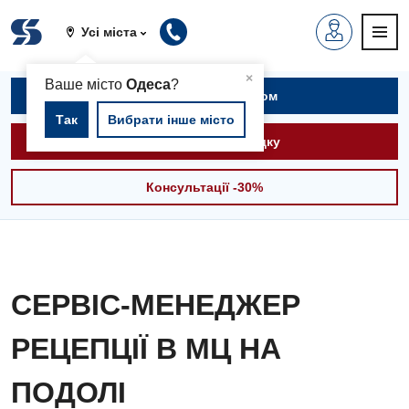
Усі міста
▲
×
Ваше місто
Одеса
?
Записатися на прийом
Так
Вибрати інше місто
Викликати швидку
Консультації -30%
СЕРВІС-МЕНЕДЖЕР
РЕЦЕПЦІЇ В МЦ НА
ПОДОЛІ