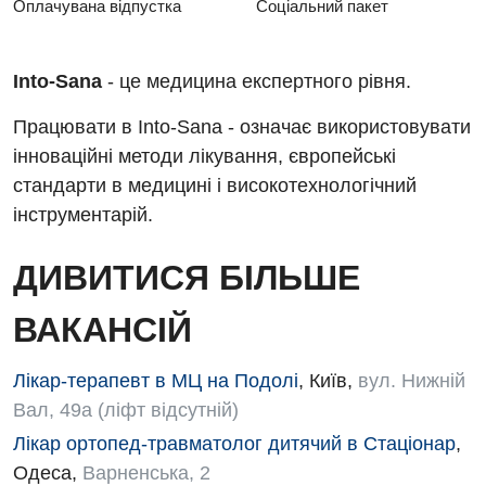
Оплачувана відпустка
Соціальний пакет
Гематологія
Гінекологічне відділення
Into-Sana
- це медицина експертного рiвня.
Денний стаціонар
Працювати в Into-Sana - означає використовувати
Дерматовенерологія
інноваційні методи лікування, європейські
Дієтологія
стандарти в медицині і високотехнологічний
інструментарій.
Ендокринологія
Кардіологія
ДИВИТИСЯ БІЛЬШЕ
Кардіохірургія
ВАКАНСІЙ
Мамологія
Лікар-терапевт в МЦ на Подолі
,
Київ
,
вул. Нижній
Медична психологія
Вал, 49а (ліфт відсутній)
Неврологія
Лікар ортопед-травматолог дитячий в Стаціонар
,
Одеса
,
Варненська, 2
Нейрохірургія