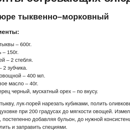
пюре тыквенно–морковный
иенты:
тыквы – 600г.
 – 150г.
ей – 2 стебля.
– 2 зубчика.
овощной – 400 мл.
ое масло – 40г.
ерец черный, мускатный орех – по вкусу.
тыкву, лук-порей нарезать кубиками, полить оливко
духовке при 200 градусах до мягкости овощей. Измел
, постепенно добавляя бульон, до нужной консистен
лить и заправить специями.