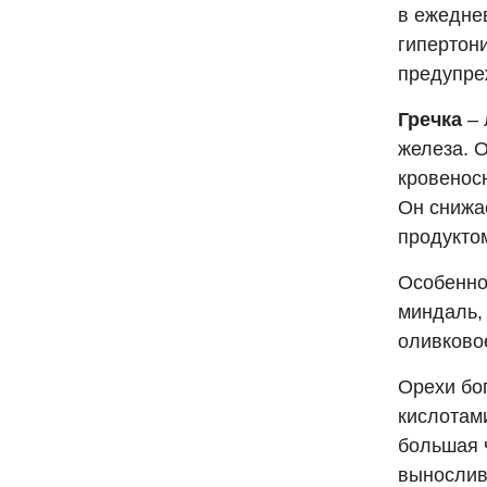
в ежедне
гипертон
предупре
Гречка
– 
железа. 
кровенос
Он снижа
продукто
Особенно 
миндаль, 
оливковое
Орехи бо
кислотами
большая 
выносливо