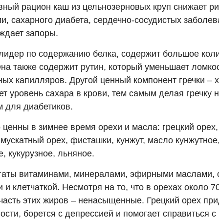
вный рацион каш из цельнозерновых круп снижает ри
ии, сахарного диабета, сердечно-сосудистых заболев
ждает запоры.
лидер по содержанию белка, содержит большое кол
Она также содержит рутин, который уменьшает ломко
ных капилляров. Другой ценный компонент гречки – 
ет уровень сахара в крови, тем самым делая гречку
м для диабетиков.
ценны в зимнее время орехи и масла: грецкий орех,
мускатный орех, фисташки, кунжут, масло кунжутное,
, кукурузное, льняное.
гаты витаминами, минералами, эфирными маслами, 
 и клетчаткой. Несмотря на то, что в орехах около 
часть этих жиров – ненасыщенные. Грецкий орех при
сти, борется с депрессией и помогает справиться с