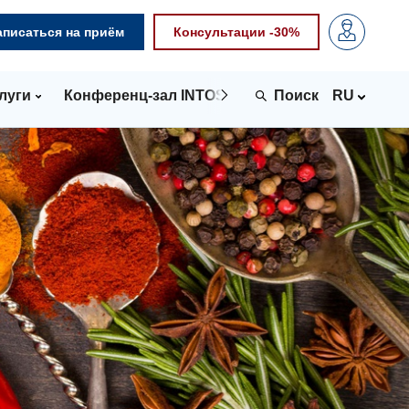
аписаться на приём
Консультации -30%
луги
Конференц-зал INTOSPACE
Контакты
RU