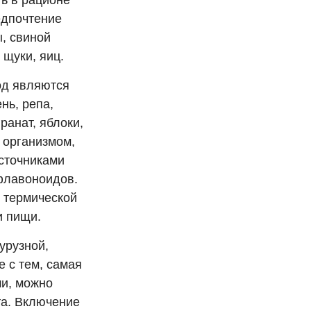
ь в рационе
едпочтение
ы, свиной
 щуки, яиц.
од являются
нь, репа,
ранат, яблоки,
 организмом,
источниками
офлавоноидов.
 термической
и пищи.
урузной,
е с тем, самая
ши, можно
та. Включение