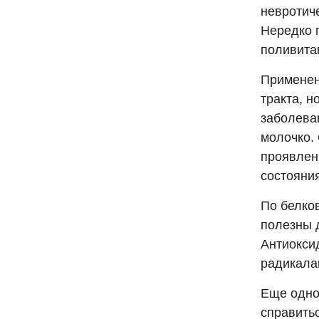
невротиче
Нередко 
поливита
Применен
тракта, н
заболева
молочко.
проявлен
состояния
По белко
полезны д
Антиокси
радикала
Еще одно
справитьс