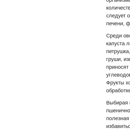
организм
количест
следует о
печени, ф
Среди ов
капуста л
петрушка,
груши, и
приносят
углеводо
Фрукты х
обработк
Выбирая к
пшеничной
полезная
избавить