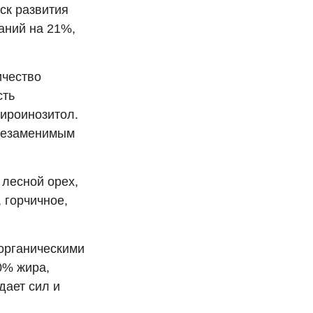
ск развития
аний на 21%,
ичество
сть
хироинозитол.
 незаменимым
 лесной орех,
 горчичное,
органическими
70% жира,
дает сил и