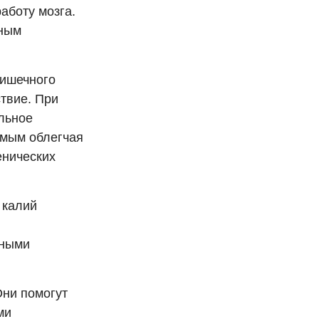
аботу мозга.
нным
кишечного
ствие. При
льное
амым облегчая
енических
 калий
дными
Они помогут
ми