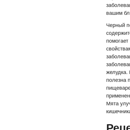
заболева
вашим бл
Черный п
содержитс
помогает
свойства
заболева
заболева
желудка.
полезна п
пищеваре
применен
Мята улу
кишечник
Рец