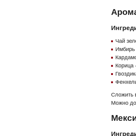
Аром
Ингред
Чай зел
Имбирь 
Кардамо
Корица 
Гвоздика
Фенхель
Сложить в
Можно до
Мекси
Ингред