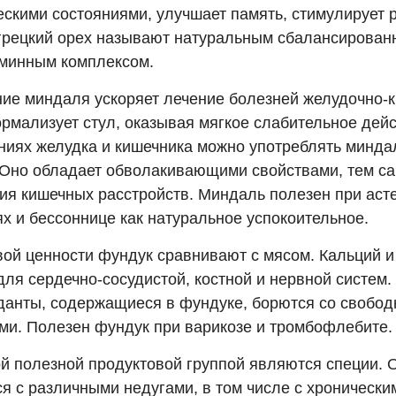
скими состояниями, улучшает память, стимулирует р
грецкий орех называют натуральным сбалансирова
минным комплексом.
ие миндаля ускоряет лечение болезней желудочно-
ормализует стул, оказывая мягкое слабительное дей
ниях желудка и кишечника можно употреблять минда
 Оно обладает обволакивающими свойствами, тем с
ия кишечных расстройств. Миндаль полезен при аст
х и бессоннице как натуральное успокоительное.
вой ценности фундук сравнивают с мясом. Кальций и
ля сердечно-сосудистой, костной и нервной систем.
данты, содержащиеся в фундуке, борются со свобо
ми. Полезен фундук при варикозе и тромбофлебите.
й полезной продуктовой группой являются специи. 
я с различными недугами, в том числе с хронически