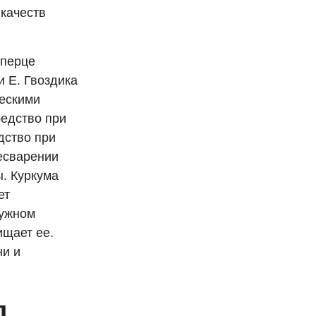
качеств
 перце
и Е. Гвоздика
ческими
редство при
дство при
есварении
ы. Куркума
ет
ружном
ищает ее.
ни и
д