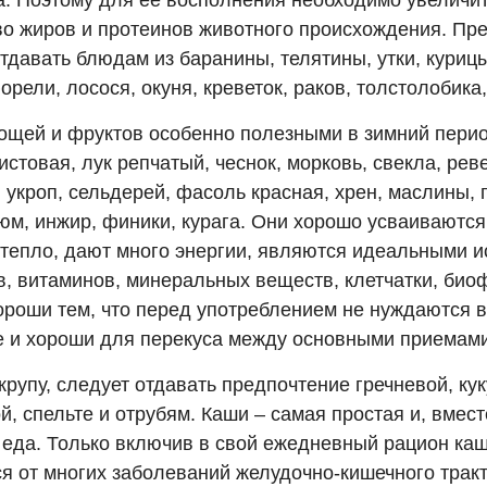
а. Поэтому для ее восполнения необходимо увеличит
во жиров и протеинов животного происхождения. Пр
тдавать блюдам из баранины, телятины, утки, куриц
орели, лосося, окуня, креветок, раков, толстолобика,
ощей и фруктов особенно полезными в зимний пери
истовая, лук репчатый, чеснок, морковь, свекла, реве
 укроп, сельдерей, фасоль красная, хрен, маслины, г
зюм, инжир, финики, курага. Они хорошо усваиваются
 тепло, дают много энергии, являются идеальными 
в, витаминов, минеральных веществ, клетчатки, би
ороши тем, что перед употреблением не нуждаются в
е и хороши для перекуса между основными приемам
рупу, следует отдавать предпочтение гречневой, кук
, спельте и отрубям. Каши – самая простая и, вмест
 еда. Только включив в свой ежедневный рацион ка
ся от многих заболеваний желудочно-кишечного трак