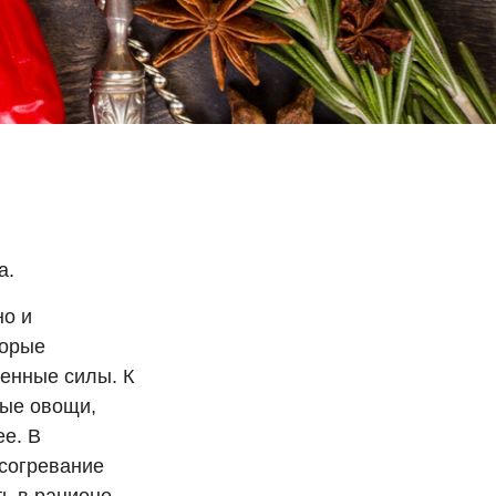
a.
но и
торые
ненные силы. К
рые овощи,
ее. В
 согревание