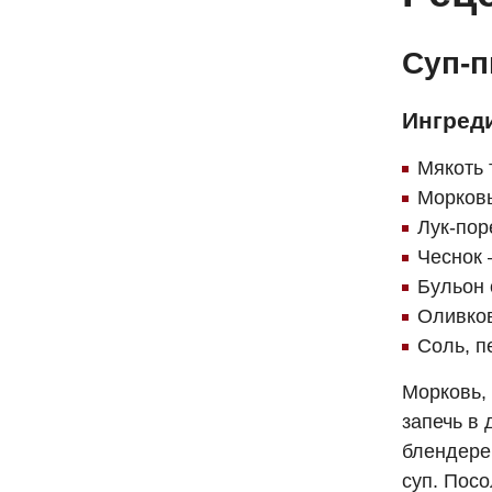
Суп-
Ингред
Мякоть 
Морковь
Лук-пор
Чеснок 
Бульон 
Оливков
Соль, п
Морковь, 
запечь в 
блендере
суп. Посо