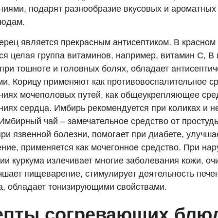
ниями, подарят разнообразие вкусовых и ароматных 
юдам.
ерец является прекрасным антисептиком. В красном
я целая группа витаминов, например, витамин С, В 
 при тошноте и головных болях, обладает антисепти
ми. Корицу применяют как противовоспалительное с
ниях мочеполовых путей, как общеукрепляющее сре
ниях сердца. Имбирь рекомендуется при коликах и н
 Имбирный чай – замечательное средство от простуд
ри язвенной болезни, помогает при диабете, улучша
ние, применяется как мочегонное средство. При на
ии куркума излечивает многие заболевания кожи, оч
чшает пищеварение, стимулирует деятельность пече
а, обладает тонизирующими свойствами.
епты согревающих блю