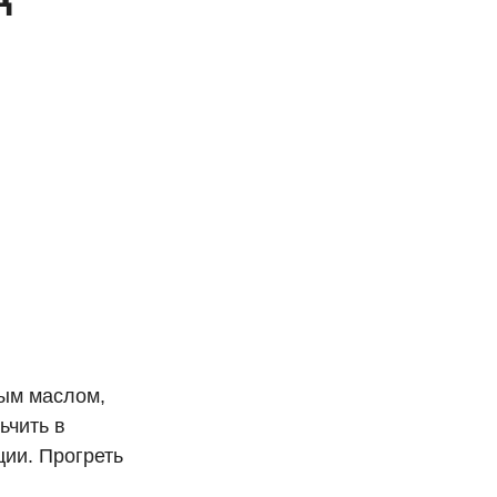
вым маслом,
ьчить в
ции. Прогреть