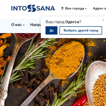
Все города
Адрес 
▲
×
Ваш город
Одесса
?
О нас
Направления
Стационар
Цены
Да
Выбрать другой город