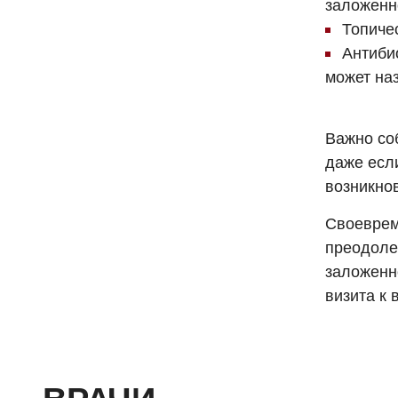
заложенн
Топичес
Антибио
может на
Важно со
даже есл
возникно
Своеврем
преодоле
заложенн
визита к 