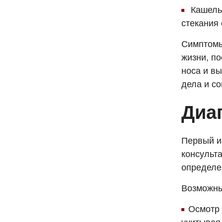
Кашель.
стекания 
Симптомы
жизни, п
носа и в
дела и со
Диа
Первый и
консульта
определе
Возможны
Осмотр 