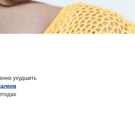
венно ухудшить
алеев
етодах