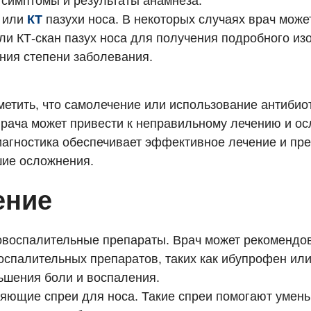
 симптомы и результаты анамнеза.
н или
КТ
пазухи носа. В некоторых случаях врач може
или КТ-скан пазух носа для получения подробного из
ния степени заболевания.
метить, что самолечение или использование антибио
врача может привести к неправильному лечению и о
иагностика обеспечивает эффективное лечение и пр
ие осложнения.
ение
воспалительные препараты. Врач может рекомендо
оспалительных препаратов, таких как ибупрофен ил
ьшения боли и воспаления.
ющие спреи для носа. Такие спреи помогают умен