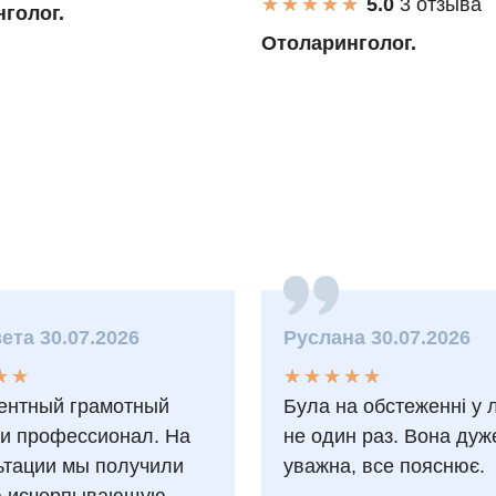
★
★
★
★
★
★
★
★
★
★
3 отзыва
голог.
Отоларинголог.
ета 30.07.2026
Руслана 30.07.2026
★
★
★
★
★
★
★
★
★
★
★
★
★
★
ентный грамотный
Була на обстеженні у 
 и профессионал. На
не один раз. Вона дуж
ьтации мы получили
уважна, все пояснює.