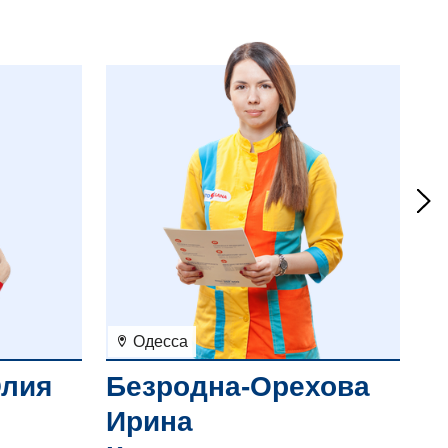
Одесса
лия
Безродна-Орехова
К
Ирина
А