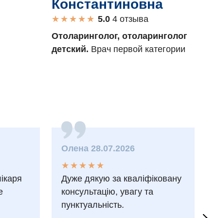
Константиновна
От
★
★
★
★
★
★
★
★
★
★
4 отзыва
де
Отоларинголог, отоларинголог
детский.
Врач первой категории
Олена 28.07.2026
★
★
★
★
★
★
★
★
★
★
лікаря
Дуже дякую за кваліфіковану
е
консультацію, увагу та
пунктуальність.