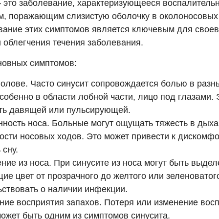
– это заболевание, характеризующееся воспалитель
м, поражающим слизистую оболочку в околоносовых 
вание этих симптомов является ключевым для свое
и облегчения течения заболевания.
новных симптомов:
голове. Часто синусит сопровождается болью в разн
собенно в области лобной части, лицо под глазами. 
ть давящей или пульсирующей.
ность носа. Больные могут ощущать тяжесть в дыха
ости носовых ходов. Это может привести к дискомфо
 сну.
ие из носа. При синусите из носа могут быть выдел
е цвет от прозрачного до желтого или зеленоватого
ьствовать о наличии инфекции.
ие восприятия запахов. Потеря или изменение вос
может быть одним из симптомов синусита.