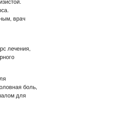
изистой.
са.
ным, врач
рс лечения,
рного
ля
оловная боль,
налом для