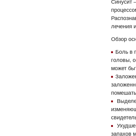
Синусит 
процессо
Распозна
лечения 
Обзор ос
Боль в 
головы, о
может бы
Заложен
заложенн
помешать
Выделен
изменяющи
свидетел
Ухудшен
запахов 