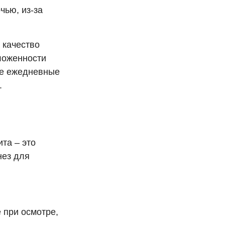
чью, из-за
 качество
ложенности
ые ежедневные
.
та – это
нез для
 при осмотре,