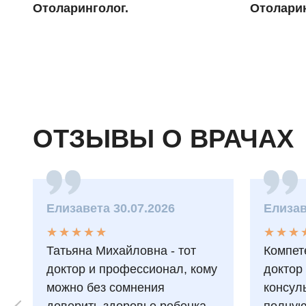
Отоларинголог.
Отоларин
ОТЗЫВЫ О ВРАЧАХ
Елизавета 30.07.2026
Елизав
★
★
★
★
★
★
★
★
★
★
★
★
★
★
★
★
Татьяна Михайловна - тот
Компет
доктор и профессионал, кому
доктор
можно без сомнения
консул