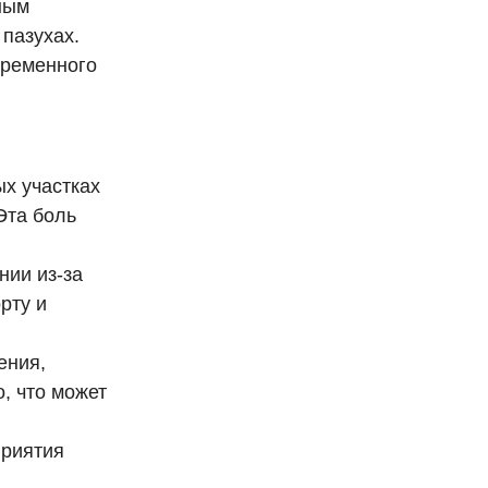
ным
пазухах.
временного
ых участках
Эта боль
нии из-за
рту и
ения,
, что может
приятия