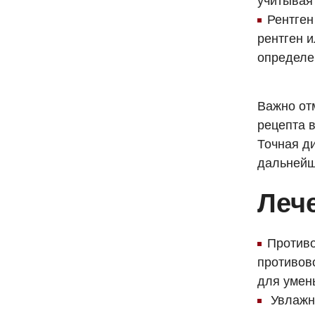
учитывая
Рентге
рентген 
определе
Важно от
рецепта 
Точная д
дальнейш
Леч
Противо
противов
для умен
Увлажня