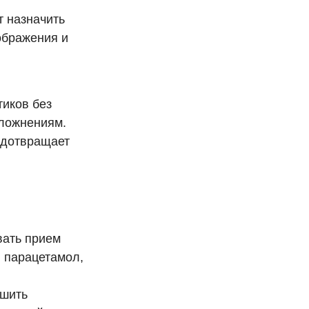
т назначить
ображения и
тиков без
сложнениям.
едотвращает
вать прием
и парацетамол,
ьшить