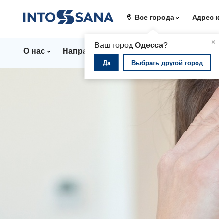
Все города
Адрес 
▲
×
Ваш город
Одесса
?
О нас
Направления
Стационар
Цены
Да
Выбрать другой город