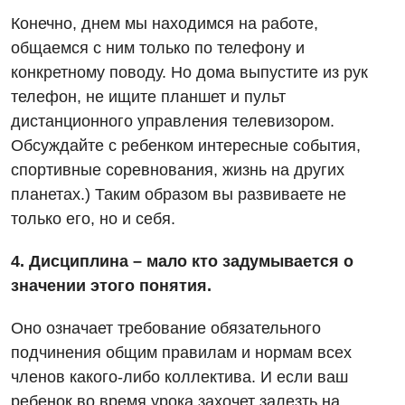
Эндоскопическое отделение
Конечно, днем мы находимся на работе,
Гастроэнтерология
общаемся с ним только по телефону и
Гематология
конкретному поводу. Но дома выпустите из рук
телефон, не ищите планшет и пульт
Гинекологическое отделение
дистанционного управления телевизором.
Дерматовенерология
Обсуждайте с ребенком интересные события,
спортивные соревнования, жизнь на других
Диетология
планетах.) Таким образом вы развиваете не
Дневной стационар
только его, но и себя.
Кардиология
4. Дисциплина – мало кто задумывается о
значении этого понятия.
Кардиохирургия
Маммология
Оно означает требование обязательного
подчинения общим правилам и нормам всех
Медицинская психология
членов какого-либо коллектива. И если ваш
Неврология
ребенок во время урока захочет залезть на