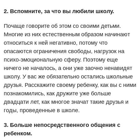
Отдел госпитализации
Маммография
2. Вспомните, за что вы любили школу.
Отделение интенсивной терапии
Декларирование
Нейросонография
Почаще говорите об этом со своими детьми.
Отделение кардиососудистой патологии и неврологии
Лечение острого инфаркта
Многие из них естественным образом начинают
Рентгенография
Отделение неотложных состояний
относиться к ней негативно, потому что
Национальный скрининг здоровья 40+
УЗИ
опасаются ограничения свободы, нагрузок на
Офтальмологическое отделение
психо-эмоциональную сферу. Поэтому еще
Эндоскопическое отделение
Украинский
Педиатрическое отделение
ничего не началось, а они уже заочно ненавидят
Для взрослых
школу. У вас же обязательно остались школьные
Русский
Скорая медицинская помощь
друзья. Расскажите своему ребенку, как вы с ними
Акушерство и гинекология
Терапевтическое отделение
познакомились, как дружите уже больше
двадцати лет, как многое значат такие друзья и
Аллергология, иммунология
Травматологическое отделение
годы, проведенные в школе.
Андрология
Урологическое отделение
3. Больше непосредственного общения с
Бесплатные услуги
Хирургическое отделение
ребенком.
Вакцинация