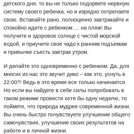
детского дня, то вы не только подорвете нервную
систему своего ребенка, но и изрядно потрепаете
свою. Вставайте рано, полноценно завтракайте и
спокойно идите с ребенком … на пляж! Вы
получите и здоровое солнце с чистой морской
водой, и приучите свое чадо к ранним подъемам
и привычке съесть завтрак утром.
Вакансии
И делайте это одновременно с ребенком. Да, для
Мероприятия БПР
Диагностика
многих из нас это звучит дико – как это, уснуть в
22:00?! Ведь в это время все только начинается.
Интернатура
Ангиографические исследования
Гинекологическое отделение
Но если вы найдете в себе силы попробовать в
Энциклопедия
Диагностическое отделение
таком режиме провести хотя бы одну неделю, то
Диагностическое отделение
поймете, что природа мудрее современной жизни.
Программа лояльности
Инструментальная диагностика
Дневной стационар
Вы очень быстро почувствуете улучшение общего
Отзывы
Компьютерная томография
самочувствия, улучшение своих результатов на
Онкологическое отделение
работе и в личной жизни.
Видео
Магнитно-резонансная томография