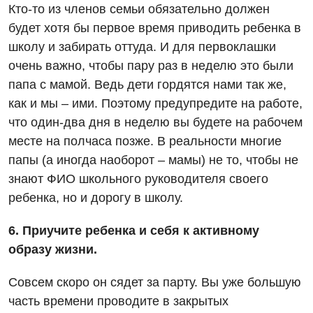
Кто-то из членов семьи обязательно должен
Ревматология
будет хотя бы первое время приводить ребенка в
Сосудистая хирургия
школу и забирать оттуда. И для первоклашки
очень важно, чтобы пару раз в неделю это были
Терапевтическое отделение
папа с мамой. Ведь дети гордятся нами так же,
Терапия
как и мы – ими. Поэтому предупредите на работе,
что один-два дня в неделю вы будете на рабочем
Травматологическое отделение
месте на полчаса позже. В реальности многие
Урологическое отделение
папы (а иногда наоборот – мамы) не то, чтобы не
знают ФИО школьного руководителя своего
Урология
ребенка, но и дорогу в школу.
Физиотерапия
6. Приучите ребенка и себя к активному
Хирургическое отделение
образу жизни.
Эндокринология
Совсем скоро он сядет за парту. Вы уже большую
часть времени проводите в закрытых
Для детей