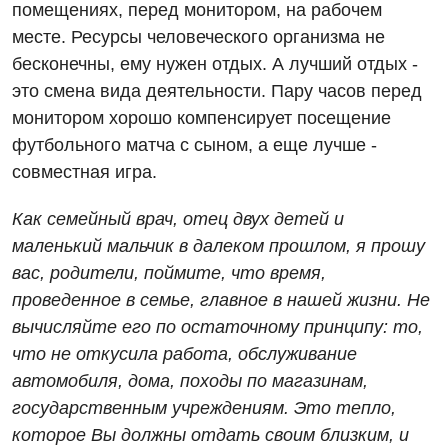
помещениях, перед монитором, на рабочем
Детская аллергология
месте. Ресурсы человеческого организма не
бесконечны, ему нужен отдых. А лучший отдых -
Детская гастроэнтерология
это смена вида деятельности. Пару часов перед
Детская гинекология
монитором хорошо компенсирует посещение
футбольного матча с сыном, а еще лучше -
Детская дерматовенерология
совместная игра.
Детская кардиоревматология
Как семейный врач, отец двух детей и
Детская неврология
маленький мальчик в далеком прошлом, я прошу
Детская ортопедия и травматология
вас, родители, поймите, что время,
проведенное в семье, главное в нашей жизни. Не
Детская оториноларингология
вычисляйте его по остаточному принципу: то,
Детская офтальмология
что не откусила работа, обслуживание
автомобиля, дома, походы по магазинам,
Детская урология
государственным учреждениям. Это тепло,
Детская хирургия
которое Вы должны отдать своим близким, и