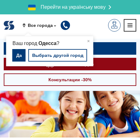
Перейти на українську мову
Все города
▲
×
Ваш город
Одесса
?
Записаться на приём
Да
Выбрать другой город
Вызвать скорую
Консультации -30%