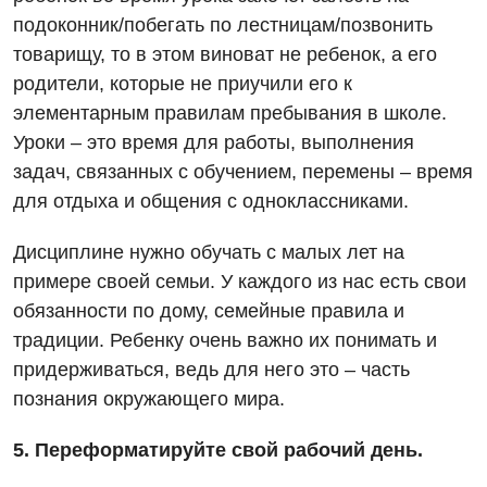
подоконник/побегать по лестницам/позвонить
Нейрохирургия
товарищу, то в этом виноват не ребенок, а его
Онкологическое отделение
родители, которые не приучили его к
элементарным правилам пребывания в школе.
Ортопедия и травматология
Уроки – это время для работы, выполнения
Отделение интенсивной терапии
задач, связанных с обучением, перемены – время
для отдыха и общения с одноклассниками.
Отделение кардиососудистой патологии и неврологии
Отделение неотложных состояний
Дисциплине нужно обучать с малых лет на
примере своей семьи. У каждого из нас есть свои
Оториноларингология
обязанности по дому, семейные правила и
Офтальмологическое отделение
традиции. Ребенку очень важно их понимать и
придерживаться, ведь для него это – часть
Педиатрическое отделение
познания окружающего мира.
Проктология
5.
Переформатируйте свой рабочий день.
Пульмонология