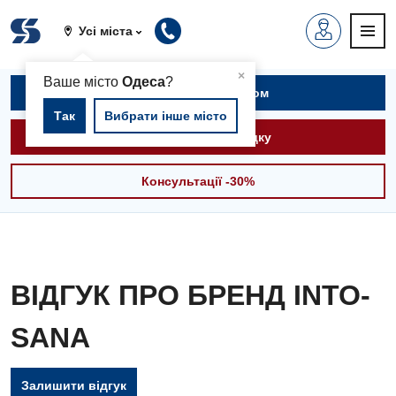
Усі міста
▲
×
Ваше місто
Одеса
?
Записатися на прийом
Так
Вибрати інше місто
Викликати швидку
Консультації -30%
ВІДГУК ПРО БРЕНД INTO-
SANA
Вакансії
Залишити відгук