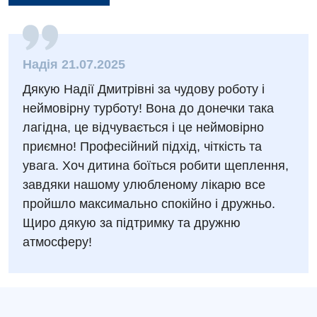
Заходи БПР
Діагностика
Інтернатура
Ангіографічні дослідження
Відділ госпіталізації
Надія 21.07.2025
Енциклопедія
Діагностичне відділення
Дякую Надії Дмитрівні за чудову роботу і
Відділення кардіосудинної патології та неврології
Програма лояльності
Ендоскопічне відділення
неймовірну турботу! Вона до донечки така
Відділення невідкладних станів
лагідна, це відчувається і це неймовірно
Відгуки
Інструментальна діагностика
приємно! Професійний підхід, чіткість та
Відділення інтенсивної терапії
Відео
Комп’ютерна томографія
увага. Хоч дитина боїться робити щеплення,
Гінекологічне відділення
завдяки нашому улюбленому лікарю все
Магнітно-резонансна томографія
пройшло максимально спокійно і дружньо.
Денний стаціонар
Декларування
Мамографія
Щиро дякую за підтримку та дружню
Діагностичне відділення
Лікування гострого інфаркту
атмосферу!
Нейросонографія
Ендоскопічне відділення
Національний скринінг здоров’я 40+
Рентгенографія
Онкологічне відділлення
УЗД
Українська