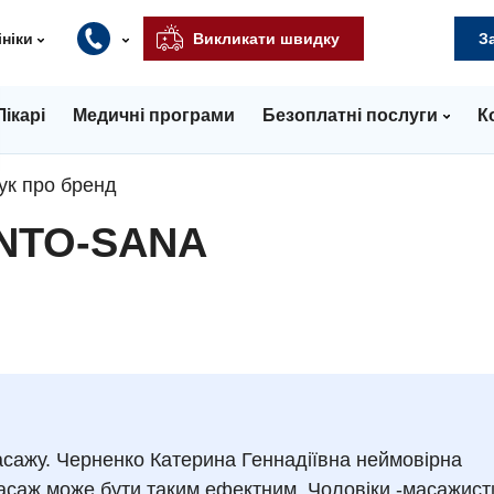
ініки
Викликати швидку
З
Лікарі
Медичні програми
Безоплатні послуги
К
ук про бренд
INTO-SANA
асажу. Черненко Катерина Геннадіївна неймовірна
масаж може бути таким ефектним. Чоловіки -масажист