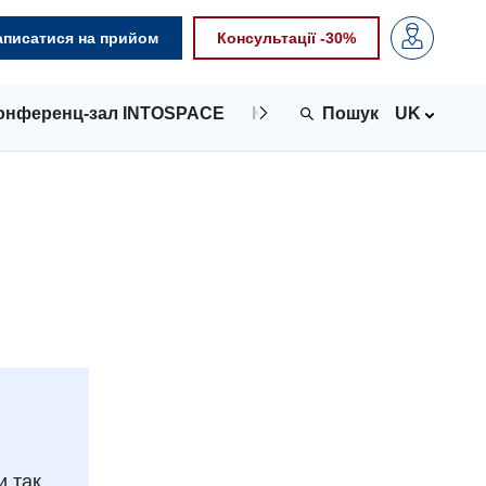
аписатися на прийом
Консультації -30%
онференц-зал INTOSPACE
Контакти
UK
и так