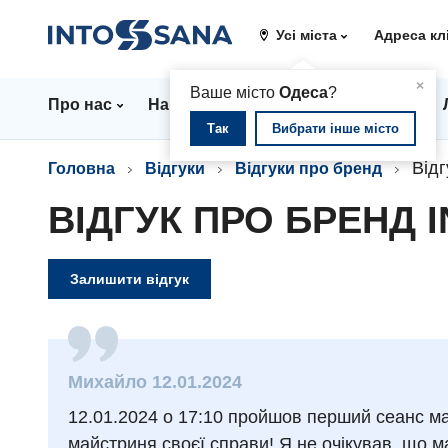
Усі міста
Адреса кл
▲
×
Ваше місто
Одеса
?
Про нас
Напрямки
Стаціонар
Ціни
Так
Вибрати інше місто
Відг
Головна
Відгуки
Відгуки про бренд
ВІДГУК ПРО БРЕНД 
Залишити відгук
Михайло 12.01.2024
12.01.2024 о 17:10 пройшов перший сеанс м
майстриня своєї справи! Я не очікував, що 