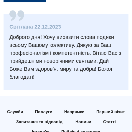
Заходи БПР
Діагностика
Інтернатура
Ангіографічні дослідження
Відділ госпіталізації
Світлана 22.12.2023
Енциклопедія
Діагностичне відділення
Доброго дня! Хочу виразити слова подяки
Відділення кардіосудинної патології та неврології
Програма лояльності
Ендоскопічне відділення
всьому Вашому колективу. Дякую за Ваш
Відділення невідкладних станів
професіоналізм і компетентність. Вітаю Вас з
Відгуки
Інструментальна діагностика
прийдешніми новорічними святами. Дай
Відділення інтенсивної терапії
Відео
Комп’ютерна томографія
Боже Вам здоров'я, миру та добра! Божої
Гінекологічне відділення
благодаті!
Магнітно-резонансна томографія
Денний стаціонар
Декларування
Мамографія
Діагностичне відділення
Лікування гострого інфаркту
Нейросонографія
Ендоскопічне відділення
Національний скринінг здоров’я 40+
Служби
Послуги
Напрямки
Перший візит
Рентгенографія
Онкологічне відділлення
Запитання та відповіді
Новини
Статті
УЗД
Українська
Інтерв'ю
Публічні договори