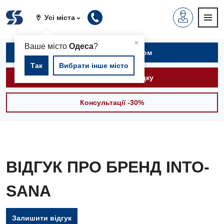
Усі міста
▲
×
Ваше місто
Одеса
?
Записатися на прийом
Так
Вибрати інше місто
Викликати швидку
Консультації -30%
ВІДГУК ПРО БРЕНД INTO-
SANA
Вакансії
Залишити відгук