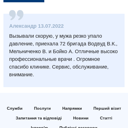
Заходи БПР
Діагностика
Інтернатура
Ангіографічні дослідження
Відділ госпіталізації
Александр 13.07.2022
Енциклопедія
Діагностичне відділення
Вызывали скорую, у мужа резко упало
Відділення кардіосудинної патології та неврології
Програма лояльності
Ендоскопічне відділення
давление, приехала 72 бригада Водвуд В.К.,
Відділення невідкладних станів
Мельниченко В. и Бойко А. Отличные высоко
Відгуки
Інструментальна діагностика
профессиональные врачи . Огромное
Відділення інтенсивної терапії
Відео
Комп’ютерна томографія
спасибо клинике. Сервис, обслуживание,
Гінекологічне відділення
внимание.
Магнітно-резонансна томографія
Денний стаціонар
Декларування
Мамографія
Діагностичне відділення
Лікування гострого інфаркту
Нейросонографія
Ендоскопічне відділення
Національний скринінг здоров’я 40+
Служби
Послуги
Напрямки
Перший візит
Рентгенографія
Онкологічне відділлення
Запитання та відповіді
Новини
Статті
УЗД
Українська
Інтерв'ю
Публічні договори