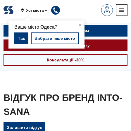
Усі міста
▲
×
Ваше місто
Одеса
?
Записатися на прийом
Так
Вибрати інше місто
Викликати швидку
Консультації -30%
ВІДГУК ПРО БРЕНД INTO-
SANA
Вакансії
Залишити відгук