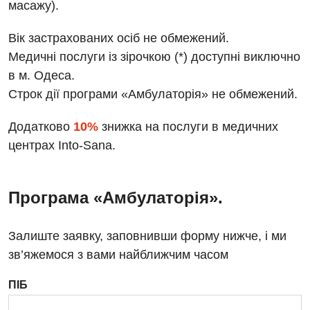
масажу).
Алергологія, імунологія
Травматологічне відділення
Андрологія
Вік застрахованих осіб не обмежений.
Урологічне відділення
Медичні послуги із зірочкою (*) доступні виключно
Безоплатні послуги
Хірургічне відділення
в м. Одеса.
Вакцинація
Строк дії програми «Амбулаторія» не обмежений.
Швидка медична допомога
Відділення інтенсивної терапії
Додатково
10%
знижка на послуги в медичних
центрах Into-Sana.
Відділення кардіосудинної патології та неврології
Відділення невідкладних станів
Програма «Амбулаторія».
Гастроентерологія
Гематологія
Залиште заявку, заповнивши форму нижче, і ми
зв’яжемося з вами найближчим часом
Гінекологічне відділення
Денний стаціонар
ПІБ