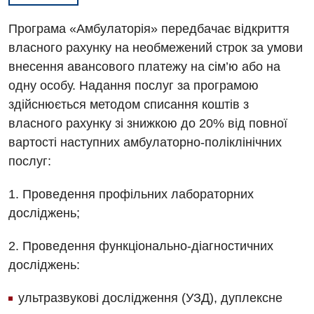
Програма «Амбулаторія» передбачає відкриття
власного рахунку на необмежений строк за умови
внесення авансового платежу на сім’ю або на
одну особу. Надання послуг за програмою
здійснюється методом списання коштів з
власного рахунку зі знижкою до 20% від повної
вартості наступних амбулаторно-поліклінічних
послуг:
1. Проведення профільних лабораторних
досліджень;
Вакансії
2. Проведення функціонально-діагностичних
Заходи БПР
Діагностика
досліджень:
Інтернатура
Ангіографічні дослідження
ультразвукові дослідження (УЗД), дуплексне
Відділ госпіталізації