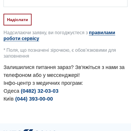
Педіатричне відділення
Проктологія
Надсилаючи заявку, ви погоджуєтеся з
правилами
Пульмонологія
роботи сервісу
Ревматологія
* Поля, що позначені зірочкою, є обов'язковими для
заповнення
Судинна хірургія
Залишилися питання зараз? Зв'яжіться з нами за
Терапевтичне відділення
телефоном або у мессенджері!
Терапія
Інфо-центр з медичних програм:
Одеса
(0482) 32-03-03
Травматологічне відділення
Київ
(044) 393-00-00
Травматологія і ортопедія
Урологічне відділення
Урологія