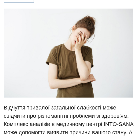
Відчуття тривалої загальної слабкості може
свідчити про різноманітні проблеми зі здоров'ям.
Вакансії
Комплекс аналізів в медичному центрі INTO-SANA
може допомогти виявити причини вашого стану. А
Заходи БПР
Діагностика