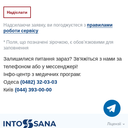
Урологічне відділення
Урологія
Надсилаючи заявку, ви погоджуєтеся з
правилами
Фізіотерапія
роботи сервісу
Хірургічне відділення
* Поля, що позначені зірочкою, є обов'язковими для
заповнення
Для дітей
Залишилися питання зараз? Зв'яжіться з нами за
Дитяча алергологія
телефоном або у мессенджері!
Інфо-центр з медичних програм:
Дитяча гастроентерологія
Одеса
(0482) 32-03-03
Дитяча гінекологія
Київ
(044) 393-00-00
Дитяча дерматовенерологія
Дитяча ендокринологія
Дитяча кардіоревматологія
Ліцензії