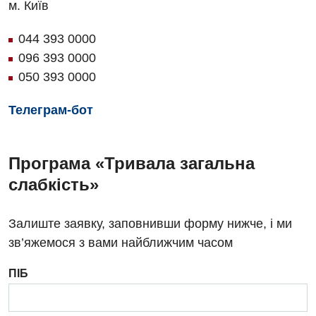
м. Київ
Денний стаціонар
044 393 0000
Дерматовенерологія
096 393 0000
050 393 0000
Дієтологія
Ендокринологія
Телеграм-бот
Кардіологія
Програма «Тривала загальна
Кардіохірургія
слабкість»
Мамологія
Медична психологія
Залиште заявку, заповнивши форму нижче, і ми
зв’яжемося з вами найближчим часом
Неврологія
ПІБ
Нейрохірургія
Онкологічне відділлення