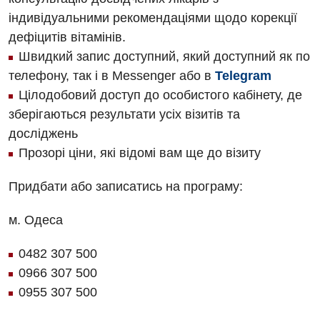
Педіатричне відділення
індивідуальними рекомендаціями щодо корекції
Акушерство і гінекологія
Терапевтичне відділення
дефіцитів вітамінів.
Швидкий запис доступний, який доступний як по
Алергологія, імунологія
Травматологічне відділення
телефону, так і в Messenger або в
Telegram
Андрологія
Урологічне відділення
Цілодобовий доступ до особистого кабінету, де
Безоплатні послуги
зберігаються результати усіх візитів та
Хірургічне відділення
досліджень
Вакцинація
Швидка медична допомога
Прозорі ціни, які відомі вам ще до візиту
Відділення інтенсивної терапії
Придбати або записатись на програму:
Відділення кардіосудинної патології та неврології
м. Одеса
Відділення невідкладних станів
0482 307 500
Гастроентерологія
0966 307 500
Гематологія
0955 307 500
Гінекологічне відділення