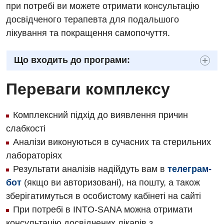
при потребі ви можете отримати консультацію
Інтернатура
Ангіографічні дослідження
досвідченого терапевта для подальшого
Відділ госпіталізації
лікування та покращення самопочуття.
Енциклопедія
Діагностичне відділення
Відділення кардіосудинної патології та неврології
Програма лояльності
Ендоскопічне відділення
Що входить до програми:
Відділення невідкладних станів
Відгуки
Інструментальна діагностика
Переваги комплексу
Відділення інтенсивної терапії
Відео
Комп’ютерна томографія
Гінекологічне відділення
Комплексний підхід до виявлення причин
Магнітно-резонансна томографія
Денний стаціонар
слабкості
Декларування
Мамографія
Аналізи виконуються в сучасних та стерильних
Діагностичне відділення
Лікування гострого інфаркту
лабораторіях
Нейросонографія
Ендоскопічне відділення
Результати аналізів надійдуть вам в
телеграм-
Національний скринінг здоров’я 40+
Рентгенографія
бот
(якщо ви авторизовані), на пошту, а також
Онкологічне відділлення
зберігатимуться в особистому кабінеті на сайті
УЗД
Українська
Офтальмологічне відділення
При потребі в INTO-SANA можна отримати
Для дорослих
консультацію досвідчених лікарів з
Російська