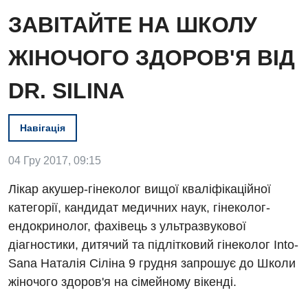
ЗАВІТАЙТЕ НА ШКОЛУ
ЖІНОЧОГО ЗДОРОВ'Я ВІД
DR. SILINA
Навігація
04 Гру 2017, 09:15
Лікар акушер-гінеколог вищої кваліфікаційної
Вакансії
категорії, кандидат медичних наук, гінеколог-
ендокринолог, фахівець з ультразвукової
Заходи БПР
Діагностика
діагностики, дитячий та підлітковий гінеколог Into-
Інтернатура
Ангіографічні дослідження
Sana Наталія Сіліна 9 грудня запрошує до Школи
Відділ госпіталізації
жіночого здоров'я на сімейному вікенді.
Енциклопедія
Діагностичне відділення
Відділення кардіосудинної патології та неврології