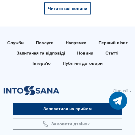
Педіатричне відділення
Читати всі новини
Проктологія
Пульмонологія
Ревматологія
Служби
Послуги
Напрямки
Перший візит
Судинна хірургія
Запитання та відповіді
Новини
Статті
Терапевтичне відділення
Інтерв'ю
Публічні договори
Терапія
Травматологічне відділення
Ліцензії
Травматологія і ортопедія
Записатися на прийом
Урологічне відділення
Урологія
Замовити дзвінок
Фізіотерапія