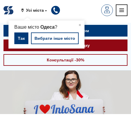
Усі міста
▲
×
Ваше місто
Одеса
?
Записатися на прийом
Так
Вибрати інше місто
Викликати швидку
Консультації -30%