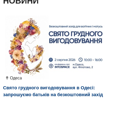
НОВИНИ
Дієтологія
Ендокринологія
Кардіологія
Кардіохірургія
Мамологія
Медична психологія
Неврологія
Нейрохірургія
Одеса
Онкологічне відділлення
Свято грудного вигодовування в Одесі:
запрошуємо батьків на безкоштовний захід
Оториноларингологія
Офтальмологічне відділення