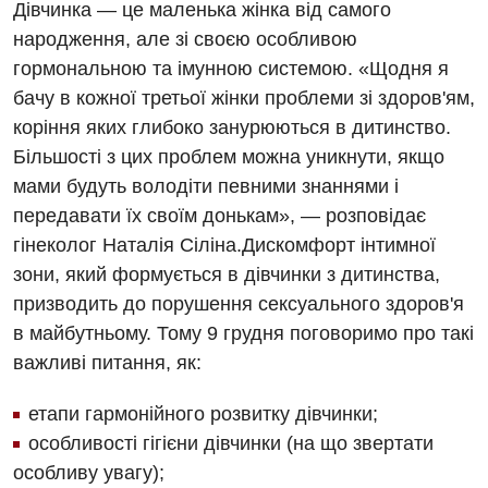
Дівчинка — це маленька жінка від самого
Програма лояльності
Ендоскопічне відділення
Відділення невідкладних станів
народження, але зі своєю особливою
Відгуки
Інструментальна діагностика
гормональною та імунною системою. «Щодня я
Відділення інтенсивної терапії
бачу в кожної третьої жінки проблеми зі здоров'ям,
Відео
Комп’ютерна томографія
Гінекологічне відділення
коріння яких глибоко занурюються в дитинство.
Магнітно-резонансна томографія
Більшості з цих проблем можна уникнути, якщо
Денний стаціонар
Декларування
мами будуть володіти певними знаннями і
Мамографія
Діагностичне відділення
передавати їх своїм донькам», — розповідає
Лікування гострого інфаркту
Нейросонографія
гінеколог Наталія Сіліна.Дискомфорт інтимної
Ендоскопічне відділення
Національний скринінг здоров’я 40+
зони, який формується в дівчинки з дитинства,
Рентгенографія
Онкологічне відділлення
призводить до порушення сексуального здоров'я
УЗД
в майбутньому. Тому 9 грудня поговоримо про такі
Українська
Офтальмологічне відділення
важливі питання, як:
Для дорослих
Російська
Педіатричне відділення
етапи гармонійного розвитку дівчинки;
Акушерство і гінекологія
Терапевтичне відділення
особливості гігієни дівчинки (на що звертати
Алергологія, імунологія
Травматологічне відділення
особливу увагу);