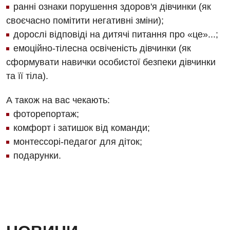
ранні ознаки порушення здоров'я дівчинки (як
Андрологія
Урологічне відділення
своєчасно помітити негативні зміни);
Безоплатні послуги
Хірургічне відділення
дорослі відповіді на дитячі питання про «це»...;
емоційно-тілесна освіченість дівчинки (як
Вакцинація
Швидка медична допомога
сформувати навички особистої безпеки дівчинки
Відділення інтенсивної терапії
та її тіла).
Відділення кардіосудинної патології та неврології
А також на вас чекають:
Відділення невідкладних станів
фоторепортаж;
комфорт і затишок від команди;
Гастроентерологія
монтессорі-педагог для діток;
Гематологія
подарунки.
Гінекологічне відділення
Денний стаціонар
Дерматовенерологія