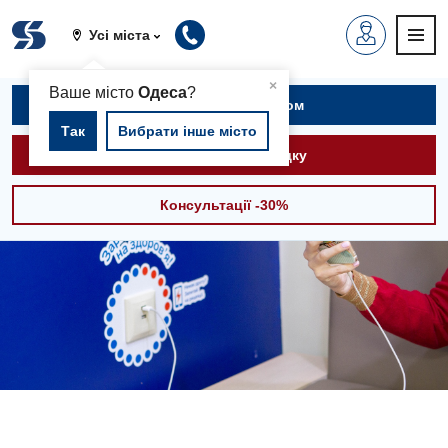
Усі міста
▲
×
Ваше місто
Одеса
?
Записатися на прийом
Так
Вибрати інше місто
Викликати швидку
Консультації -30%