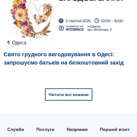
Відділення інтенсивної терапії
Відділення кардіосудинної патології та неврології
Відділення невідкладних станів
Гастроентерологія
Одеса
Гематологія
Свято грудного вигодовування в Одесі:
запрошуємо батьків на безкоштовний захід
Гінекологічне відділення
Денний стаціонар
Дерматовенерологія
Читати всі новини
Дієтологія
Ендокринологія
Кардіологія
Служби
Послуги
Напрямки
Перший візит