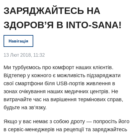
ЗАРЯДЖАЙТЕСЬ НА
ЗДОРОВ’Я В INTO-SANA!
Навігація
Вакансії
13 Лют 2018, 11:32
Заходи БПР
Діагностика
Ми турбуємось про комфорт наших клієнтів.
Відтепер у кожного є можливість підзаряджати
Інтернатура
Ангіографічні дослідження
Відділ госпіталізації
свої смартфони біля USB-портів живлення в
Енциклопедія
Діагностичне відділення
зонах очікування наших медичних центрів. Не
Відділення кардіосудинної патології та неврології
витрачайте час на вирішення термінових справ,
Програма лояльності
Ендоскопічне відділення
Відділення невідкладних станів
будьте на зв’язку.
Відгуки
Інструментальна діагностика
Відділення інтенсивної терапії
Якщо у вас немає з собою дроту — попросіть його
Відео
Комп’ютерна томографія
в сервіс-менеджерів на рецепції та заряджайтесь
Гінекологічне відділення