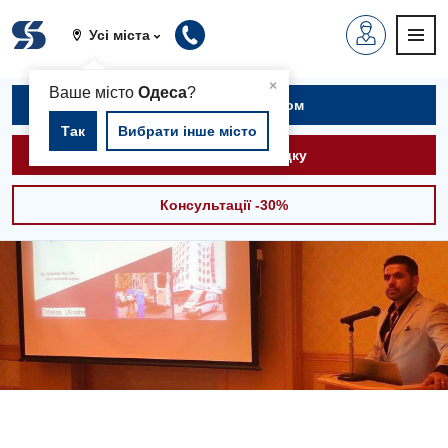
Усі міста
▲
×
Ваше місто
Одеса
?
Записатися на прийом
Так
Вибрати інше місто
Викликати швидку
Консультації -30%