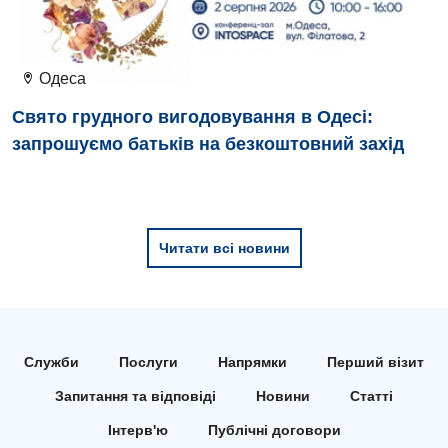
Відділення інтенсивної терапії
Відділення кардіосудинної патології та неврології
Одеса
Відділення невідкладних станів
Свято грудного вигодовування в Одесі:
Гастроентерологія
запрошуємо батьків на безкоштовний захід
Гематологія
Гінекологічне відділення
Денний стаціонар
Читати всі новини
Дерматовенерологія
Дієтологія
Служби
Послуги
Напрямки
Перший візит
Ендокринологія
Запитання та відповіді
Новини
Статті
Кардіологія
Інтерв'ю
Публічні договори
Кардіохірургія