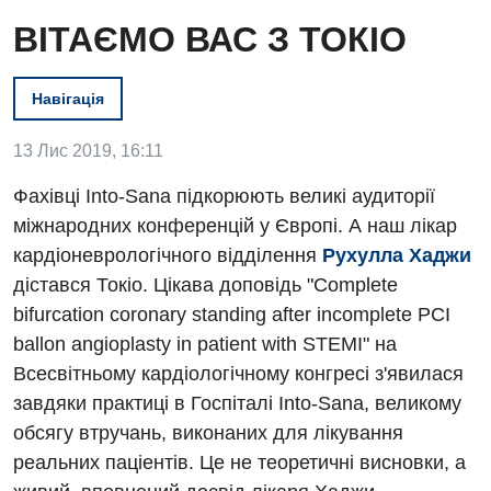
ВІТАЄМО ВАС З ТОКІО
Навігація
13 Лис 2019, 16:11
Вакансії
Фахівці Into-Sana підкорюють великі аудиторії
Заходи БПР
Діагностика
міжнародних конференцій у Європі. А наш лікар
кардіоневрологічного відділення
Рухулла Хаджи
Інтернатура
Ангіографічні дослідження
дістався Токіо. Цікава доповідь "Complete
Відділ госпіталізації
Енциклопедія
bifurcation coronary standing after incomplete PCI
Діагностичне відділення
Відділення кардіосудинної патології та неврології
ballon angioplasty in patient with STEMI" на
Програма лояльності
Ендоскопічне відділення
Всесвітньому кардіологічному конгресі з'явилася
Відділення невідкладних станів
Відгуки
Інструментальна діагностика
завдяки практиці в Госпіталі Into-Sana, великому
Відділення інтенсивної терапії
обсягу втручань, виконаних для лікування
Відео
Комп’ютерна томографія
реальних паціентів. Це не теоретичні висновки, а
Гінекологічне відділення
Магнітно-резонансна томографія