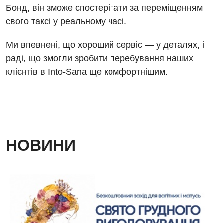
Денний стаціонар
Бонд, він зможе спостерігати за переміщенням
Декларування
Мамографія
свого таксі у реальному часі.
Діагностичне відділення
Лікування гострого інфаркту
Нейросонографія
Ми впевнені, що хороший сервіс — у деталях, і
Ендоскопічне відділення
Національний скринінг здоров’я 40+
Рентгенографія
раді, що змогли зробити перебування наших
Онкологічне відділлення
клієнтів в Into-Sana ще комфортнішим.
УЗД
Українська
Офтальмологічне відділення
Для дорослих
Російська
Педіатричне відділення
Акушерство і гінекологія
Терапевтичне відділення
НОВИНИ
Алергологія, імунологія
Травматологічне відділення
Андрологія
Урологічне відділення
Безоплатні послуги
Хірургічне відділення
Вакцинація
Швидка медична допомога