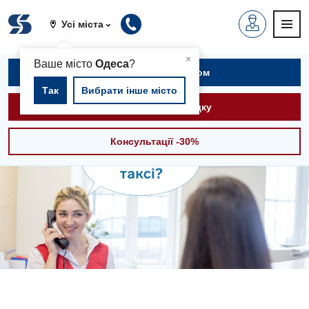
Усі міста
▲
×
Ваше місто
Одеса
?
Записатися на прийом
Так
Вибрати інше місто
Викликати швидку
Консультації -30%