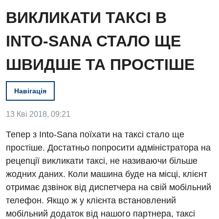
ВИКЛИКАТИ ТАКСІ В
INTO-SANA СТАЛО ЩЕ
ШВИДШЕ ТА ПРОСТІШЕ
Вакансії
Навігація
Заходи БПР
Діагностика
13 Кві 2018, 09:21
Інтернатура
Ангіографічні дослідження
Відділ госпіталізації
Тепер з Into-Sana поїхати на таксі стало ще
Енциклопедія
Діагностичне відділення
простіше. Достатньо попросити адміністратора на
Відділення кардіосудинної патології та неврології
Програма лояльності
Ендоскопічне відділення
рецепції викликати таксі, не називаючи більше
Відділення невідкладних станів
жодних даних. Коли машина буде на місці, клієнт
Відгуки
Інструментальна діагностика
отримає дзвінок від диспетчера на свій мобільний
Відділення інтенсивної терапії
Відео
Комп’ютерна томографія
телефон. Якщо ж у клієнта встановлений
Гінекологічне відділення
мобільний додаток від нашого партнера, таксі
Магнітно-резонансна томографія