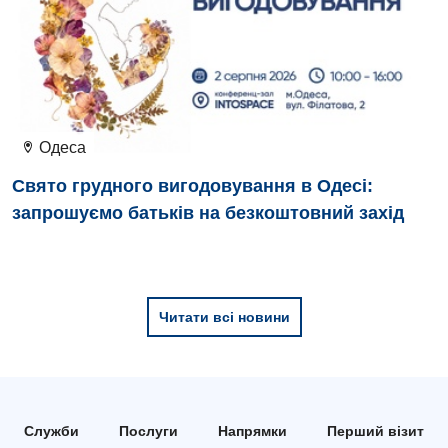
Відділення інтенсивної терапії
Відділення кардіосудинної патології та неврології
Відділення невідкладних станів
Гастроентерологія
Одеса
Гематологія
Свято грудного вигодовування в Одесі:
Гінекологічне відділення
запрошуємо батьків на безкоштовний захід
Денний стаціонар
Дерматовенерологія
Читати всі новини
Дієтологія
Ендокринологія
Кардіологія
Служби
Послуги
Напрямки
Перший візит
Кардіохірургія