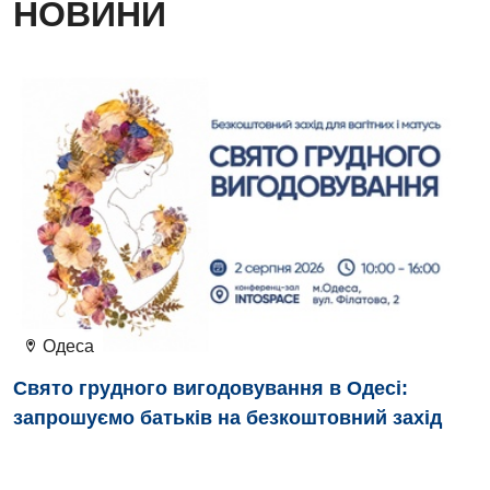
НОВИНИ
Вакцинація
Швидка медична допомога
Відділення інтенсивної терапії
Відділення кардіосудинної патології та неврології
Відділення невідкладних станів
Гастроентерологія
Гематологія
Гінекологічне відділення
Денний стаціонар
Одеса
Дерматовенерологія
Свято грудного вигодовування в Одесі:
Дієтологія
запрошуємо батьків на безкоштовний захід
Ендокринологія