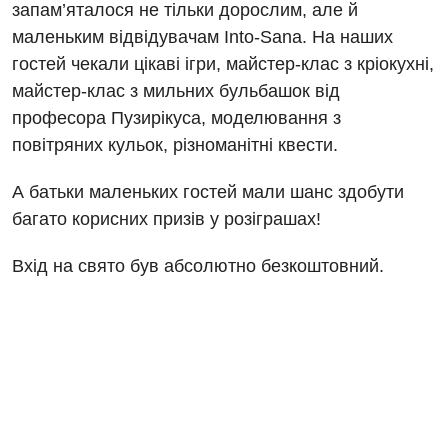
Відео
Комп’ютерна томографія
запам’яталося не тільки дорослим, але й
Гінекологічне відділення
маленьким відвідувачам Into-Sana. На наших
Магнітно-резонансна томографія
гостей чекали цікаві ігри, майстер-клас з кріокухні,
Денний стаціонар
Декларування
Мамографія
майстер-клас з мильних бульбашок від
Діагностичне відділення
Лікування гострого інфаркту
професора Пузирікуса, моделювання з
Нейросонографія
повітряних кульок, різноманітні квести.
Ендоскопічне відділення
Національний скринінг здоров’я 40+
Рентгенографія
Онкологічне відділлення
А батьки маленьких гостей мали шанс здобути
УЗД
багато корисних призів у розіграшах!
Українська
Офтальмологічне відділення
Для дорослих
Російська
Вхід на свято був абсолютно безкоштовний.
Педіатричне відділення
Акушерство і гінекологія
Терапевтичне відділення
Алергологія, імунологія
Травматологічне відділення
Андрологія
Урологічне відділення
Безоплатні послуги
Хірургічне відділення