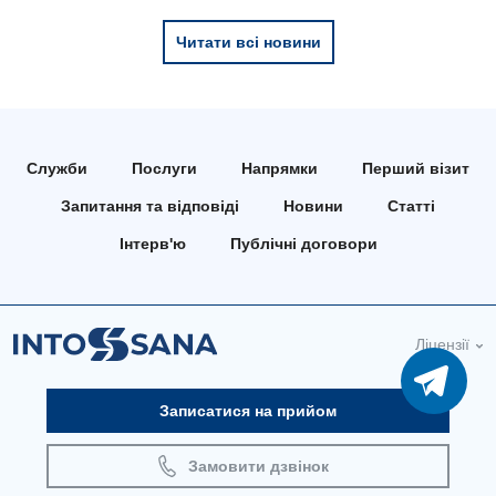
Кардіологія
Читати всі новини
Кардіохірургія
Мамологія
Медична психологія
Служби
Послуги
Напрямки
Перший візит
Неврологія
Запитання та відповіді
Новини
Статті
Нейрохірургія
Інтерв'ю
Публічні договори
Онкологічне відділлення
Оториноларингологія
Ліцензії
Офтальмологічне відділення
Педіатричне відділення
Записатися на прийом
Проктологія
Замовити дзвінок
Пульмонологія