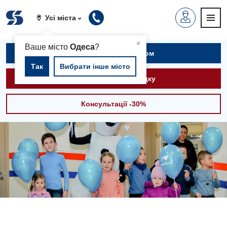
Усі міста
▲
×
Ваше місто
Одеса
?
Записатися на прийом
Так
Вибрати інше місто
Викликати швидку
Консультації -30%