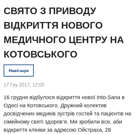
СВЯТО З ПРИВОДУ
ВІДКРИТТЯ НОВОГО
МЕДИЧНОГО ЦЕНТРУ НА
КОТОВСЬКОГО
Вакансії
Навігація
Заходи БПР
Діагностика
17 Гру 2017, 12:00
Інтернатура
Ангіографічні дослідження
Відділ госпіталізації
16 грудня відбулося відкриття нової Into-Sana в
Енциклопедія
Діагностичне відділення
Одесі на Котовського. Дружний колектив
Відділення кардіосудинної патології та неврології
Програма лояльності
Ендоскопічне відділення
досвідчених медиків зустрів гостей та пацієнтів на
Відділення невідкладних станів
сімейному святі здоров’я. Ми зробили все, аби
Відгуки
Інструментальна діагностика
відкриття клініки за адресою Ойстраха, 28
Відділення інтенсивної терапії